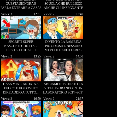
QUESTA SIGNORA E
SCUOLA CHE BULLIZZO
FARLA ENTRARE A CASA?
ANCHE GLI INSEGNANTI!
ROBY POLAR
Views: 3
12:51
Views: 2
15:40
SEGRETI SUPER
DIVENTO LA BAMBINA
NASCOSTI CHE TI SEI
PIÙ ODIOSA E NESSUNO
PERSO SU TOCA LIFE
MI VUOLE ADOTTARE! -
ROBY POLAR!
Who is your Daddy
Views: 2
13:25
Views: 2
14:50
CASA MIA E' ANDATA A
ABBIAMO RISCHIATO LA
FUOCO E HO DOVUTO
VITA LAVORANDO IN UN
DIRE ADDIO A TUTTO....
LABORATORIO SCP! -SCP:
ROBY POLAR!
Secret Files
Views: 2
16:59
Views: 2
21:37