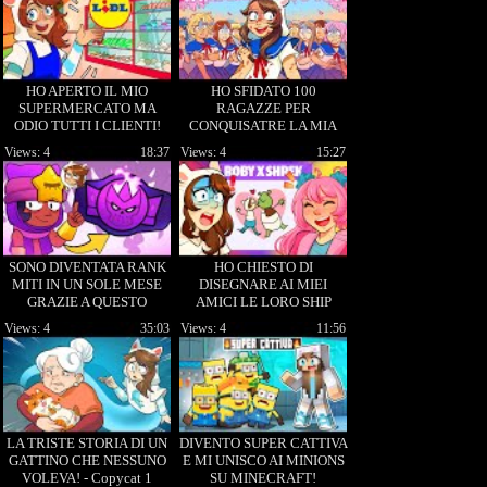
HO APERTO IL MIO
HO SFIDATO 100
SUPERMERCATO MA
RAGAZZE PER
ODIO TUTTI I CLIENTI!
CONQUISATRE LA MIA
ROBY POLAR SUPER
CRUSH! - Yandere simulator
Views: 4
18:37
Views: 4
15:27
MARKET SIMULATOR!
SONO DIVENTATA RANK
HO CHIESTO DI
MITI IN UN SOLE MESE
DISEGNARE AI MIEI
GRAZIE A QUESTO
AMICI LE LORO SHIP
LEGGENDARIO BRAWL
PREFERTITE E SONO
Views: 4
35:03
Views: 4
11:56
STARS!
TERRIBILI! -Gatic Phone
LA TRISTE STORIA DI UN
DIVENTO SUPER CATTIVA
GATTINO CHE NESSUNO
E MI UNISCO AI MINIONS
VOLEVA! - Copycat 1
SU MINECRAFT!