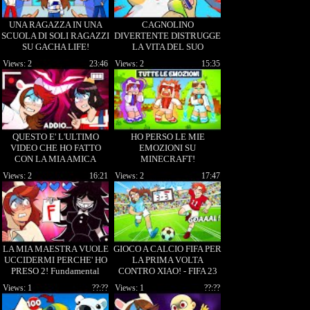
UNA RAGAZZA IN UNA
CAGNOLINO
SCUOLA DI SOLI RAGAZZI
DIVERTENTE DISTRUGGE
SU GACHA LIFE!
LA VITA DEL SUO
PADRONE! ROBY POLAR
Views: 2
23:46
Views: 2
15:35
QUESTO E' L'ULTIMO
HO PERSO LE MIE
VIDEO CHE HO FATTO
EMOZIONI SU
CON LA MIA AMICA
MINECRAFT!
PRIMA DI MORIRE!
Views: 2
16:21
Views: 2
17:47
CONTENT WARNING
LA MIA MAESTRA VUOLE
GIOCO A CALCIO FIFA PER
UCCIDERMI PERCHE' HO
LA PRIMA VOLTA
PRESO 2! Fundamental
CONTRO XIAO! - FIFA 23
Paper Education
Views: 1
??:??
Views: 1
??:??