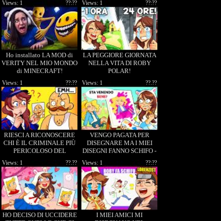
Views: 1
??:??
Views: 1
??:??
POLAR
Ho installato LA MOD di
LA PEGGIORE GIORNATA
VERITY NEL MIO MONDO
NELLA VITA DI ROBY
di MINECRAFT!
POLAR!
Views: 1
??:??
Views: 1
??.??
RIESCI A RICONOSCERE
VENGO PAGATA PER
CHI È IL CRIMINALE PIÙ
DISEGNARE MA I MIEI
PERICOLOSO DEL
DISEGNI FANNO SCHIFO -
MONDO? ROBY POLAR
Passpartout 2
Views: 1
??.??
Views: 1
??:??
HO DECISO DI UCCIDERE
I MIEI AMICI MI