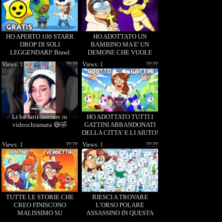
HO APERTO 100 STARR
HO ADOTTATO UN
DROP DI SOLI
BAMBINO MA E' UN
LEGGENDARI! Brawl
DEMONE CHE VUOLE
STARS!
UCCIDERMI BABY
Views: 1
??:??
Views: 1
??:??
YELLOW ROBY!
Li ho fatti lasciare in
HO ADOTTATO TUTTI I
videochiamata 😅🤣
GATTINI ABBANDONATI
DELLA CITTA' E LI AIUTO!
ROBY POLAR!
Views: 1
??:??
Views: 1
??:??
TUTTE LE STORIE CHE
RIESCI A TROVARE
CREO FINISCONO
L’ORSO POLARE
MALISSIMO SU
ASSASSINO IN QUESTA
STORYTELLER! ROBY
FOTO?