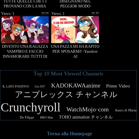
TUTTE QUELLE CHE CI
DISEGNANO NEL
PROVANO CON LA MIA
PEGGIOR MODO
CRUSH! - Yandere
POSSIBILE PER
Views: 1
??:??
Views: 1
??.??
Simulator
INSULTARMI - Gartic
Phone
DIVENTO UNA RAGAZZA
UNA PAZZA MI HA RAPITO
VAMPIRO E FACCIO
PER SPOSARMI! -Yandere
INNAMORARE TUTTI DI
AI
ME! ROBY POLAR
Top 10 Most Viewed Channels
KADOKAWAanime
Prime Video
IL LATO POSITIVO
Gio X97
アニプレックス チャンネル
Crunchyroll
WatchMojo·com
Amici di Maria
TOHO animation チャンネル
De Filippi
HBO Max
Torna alla Homepage