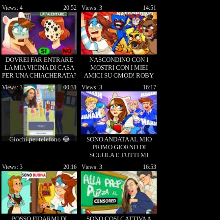
Views: 4
20:52
Views: 3
14:51
DOVREI FAR ENTRARE
NASCONDINO CON I
LA MIA VICINA DI CASA
MOSTRI CON I MIEI
PER UNA CHIACHERATA?
AMICI SU GMOD! ROBY
That's Not My Neighbor!
POLAR!
Views: 3
00:31
Views: 3
16:17
Giochi per telefono 😂
SONO ANDATA AL MIO
PRIMO GIORNO DI
SCUOLA E TUTTI MI
BULLIZZANO! -the sims4
Views: 3
20:16
Views: 3
16:53
POSSO FIDARMI DI
SONO COSI CATTIVA A