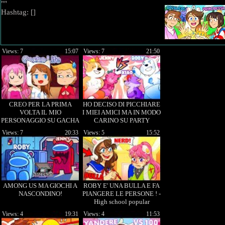
""
Hashtag: [
]
Views: 7
15:07
Views: 7
21:50
CREO PER LA PRIMA
HO DECISO DI PICCHIARE
VOLTA IL MIO
I MIEI AMICI MA IN MODO
PERSONAGGIO SU GACHA
CARINO SU PARTY
LIFE ROBY POLAR!
ANIMALS! @Xiaooo
Views: 7
20:33
Views: 5
15:52
@JennyMeraki
AMONG US MA GIOCHI A
ROBY E' UNA BULLA E FA
NASCONDINO!
PIANGERE LE PERSONE ! -
High school popular
Views: 4
19:31
Views: 4
11:53