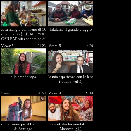
cosa mangio con meno di 1€
iniziamo il grande viaggio
in Sri Lanka 🇱🇰 ALL YOU
CAN EAT più economico di
sempre!
Views: 5
04:23
Views: 5
14:29
alla grande raga
la mia esperienza con le Iene
(tutta la verità)
Views: 5
20:58
Views: 4
27:14
il mio zaino per il Cammino
ospiti dei terremotati in
di Santiago
Marocco 🇲🇦