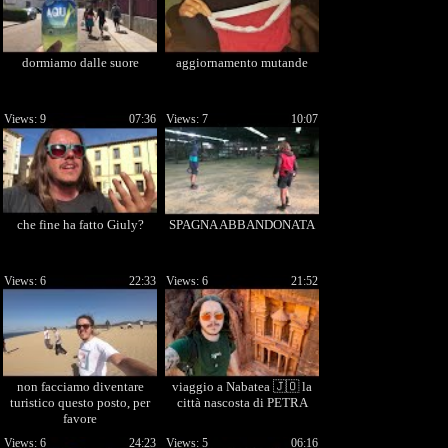
dormiamo dalle suore
aggiornamento mutande
Views: 9
07:36
Views: 7
10:07
che fine ha fatto Giuly?
SPAGNA ABBANDONATA
Views: 6
22:33
Views: 6
21:52
non facciamo diventare
viaggio a Nabatea 🇯🇴 la
turistico questo posto, per
città nascosta di PETRA
favore
Views: 6
24:23
Views: 5
06:16