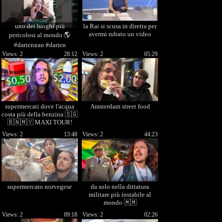
uno dei luoghi più
la Rai si scusa in diretta per
avermi rubato un video
pericolosi al mondo 🌎
#dariengap #darien
#panamericana #america
Views: 2
28:12
Views: 2
05:29
#panama
supermercati dove l'acqua
Amsterdam street food
costa più della benzina 🇸🇬
🇧🇳🇲🇾 MAXI TOUR!
Views: 2
13:48
Views: 2
44:23
supermercato norvegese
da solo nella dittatura
militare più instabile al
mondo 🇲🇲
Views: 2
09:18
Views: 2
02:26