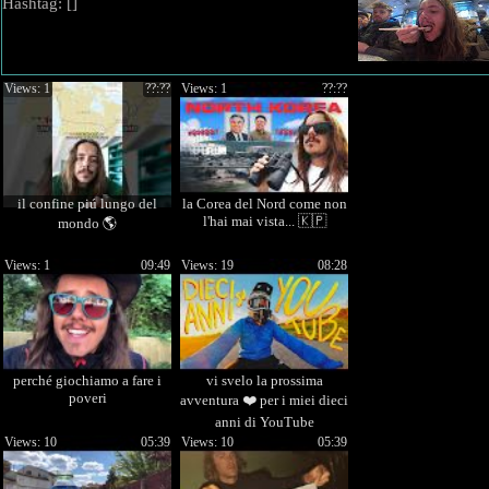
Hashtag: [
]
Views: 1
??:??
Views: 1
??:??
il confine piú lungo del
la Corea del Nord come non
l'hai mai vista... 🇰🇵
mondo 🌎
Views: 1
09:49
Views: 19
08:28
perché giochiamo a fare i
vi svelo la prossima
poveri
avventura ❤️ per i miei dieci
anni di YouTube
Views: 10
05:39
Views: 10
05:39