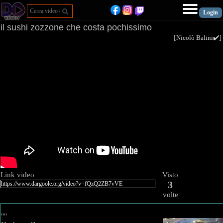
il sushi zozzone che costa pochissimo
[
Nicolò Balini✔️
Link video
Visto
3
volte
""