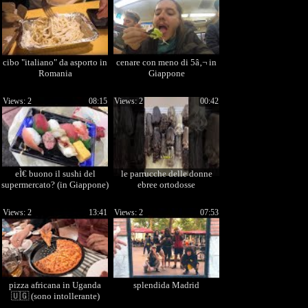
cibo "italiano" da asporto in
cenare con meno di 5â‚¬ in
Romania
Giappone
Views: 2
08:15
Views: 2
00:42
eÌ€ buono il sushi del
le parrucche delle donne
supermercato? (in Giappone)
ebree ortodosse
Views: 2
13:41
Views: 2
07:53
pizza africana in Uganda
splendida Madrid
🇺🇬 (sono intollerante)