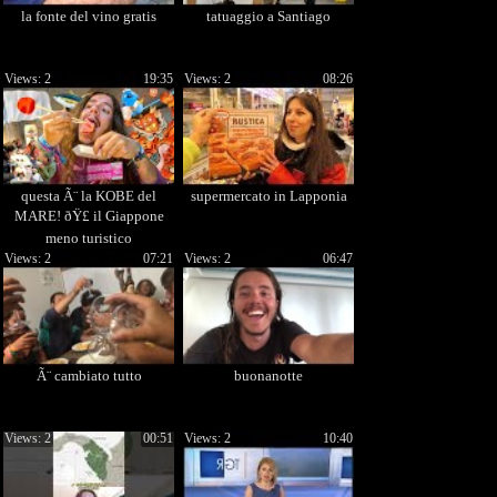
la fonte del vino gratis
tatuaggio a Santiago
Views: 2
19:35
Views: 2
08:26
questa Ã¨ la KOBE del
supermercato in Lapponia
MARE! ðŸ£ il Giappone
meno turistico
Views: 2
07:21
Views: 2
06:47
Ã¨ cambiato tutto
buonanotte
Views: 2
00:51
Views: 2
10:40