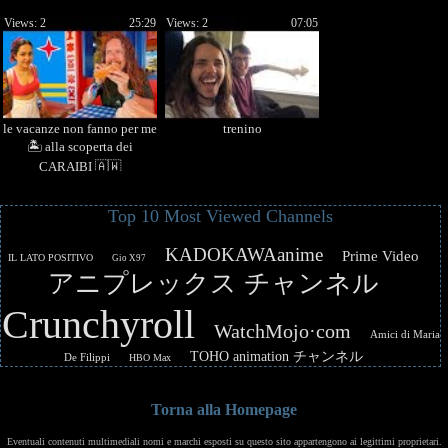
Views: 2
25:29
Views: 2
07:05
le vacanze non fanno per me
trenino
🏝️ alla scoperta dei
CARAIBI 🇦🇼
Top 10 Most Viewed Channels
KADOKAWAanime
Prime Video
IL LATO POSITIVO
Gio X97
アニプレックス チャンネル
Crunchyroll
WatchMojo·com
Amici di Maria
TOHO animation チャンネル
De Filippi
HBO Max
Torna alla Homepage
Eventuali contenuti multimediali nomi e marchi esposti su questo sito appartengono ai legittimi proprietari.