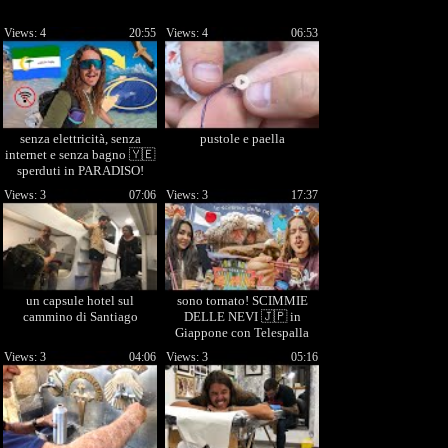
Views: 4
20:55
Views: 4
06:53
senza elettricità, senza
pustole e paella
internet e senza bagno 🇾🇪
sperduti in PARADISO!
Views: 3
07:06
Views: 3
17:37
un capsule hotel sul
sono tornato! SCIMMIE
cammino di Santiago
DELLE NEVI 🇯🇵 in
Giappone con Telespalla
Vale
Views: 3
04:06
Views: 3
05:16