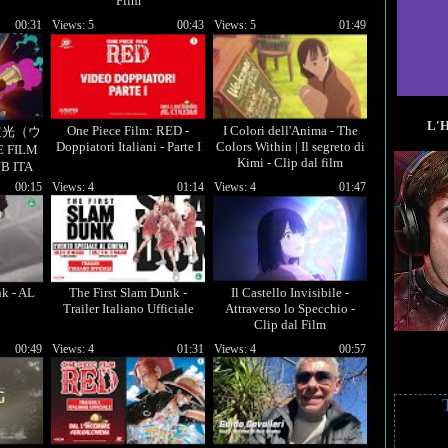
Film
00:31
Views: 5
00:43
Views: 5
01:49
L'
One Piece Film: RED -
I Colori dell'Anima - The
- 逆光（ウ
Doppiatori Italiani - Parte I
Colors Within | Il segreto di
E FILM
Kimi - Clip dal film
UB ITA
00:15
Views: 4
01:14
Views: 4
01:47
nk - AL
The First Slam Dunk -
Il Castello Invisibile -
Trailer Italiano Ufficiale
Attraverso lo Specchio -
Clip dal Film
00:49
Views: 4
01:31
Views: 4
00:57