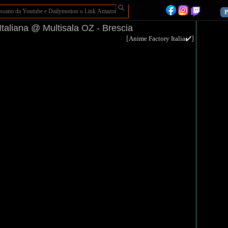
P
taliana @ Multisala OZ - Brescia
[
]
Anime Factory Italia✔️