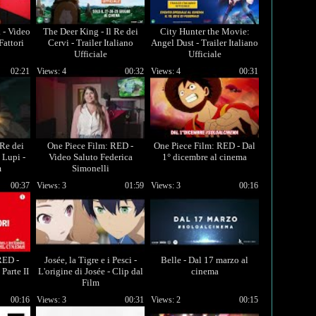
 - Video
The Deer King - Il Re dei
City Hunter the Movie:
Fattori
Cervi - Trailer Italiano
Angel Dust - Trailer Italiano
Ufficiale
Ufficiale
02:21
Views: 4
00:32
Views: 4
00:31
 Re dei
One Piece Film: RED -
One Piece Film: RED - Dal
 Lupi -
Video Saluto Federica
1° dicembre al cinema
m
Simonelli
00:37
Views: 3
01:59
Views: 3
00:16
RED -
Josée, la Tigre e i Pesci -
Belle - Dal 17 marzo al
 Parte II
L'origine di Josée - Clip dal
cinema
Film
00:16
Views: 3
00:31
Views: 2
00:15