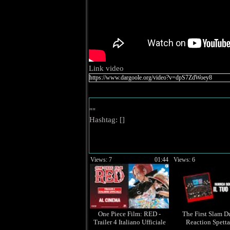
Link video
""
Hashtag: [
]
Views: 7
01:44
Views: 6
One Piece Film: RED -
The First Slam D
Trailer 4 Italiano Ufficiale
Reaction Spetta