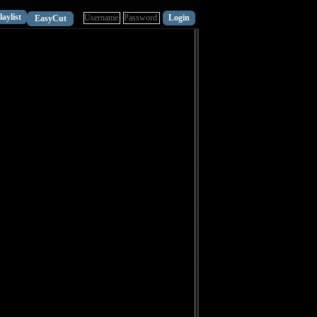
laylist
EasyCut