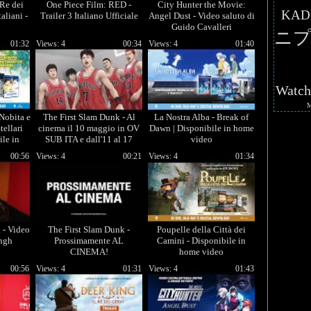
 Re dei
One Piece Film: RED -
City Hunter the Movie:
KAD
aliani -
Trailer 3 Italiano Ufficiale
Angel Dust - Video saluto di
Guido Cavalleri
ニプ
01:32
Views: 4
00:34
Views: 4
01:40
Watc
Nobita e
The First Slam Dunk - Al
La Nostra Alba - Break of
tellari
cinema il 10 maggio in OV
Dawn | Disponibile in home
ile in
SUB ITA e dall'11 al 17
video
maggio in italiano
00:56
Views: 4
00:21
Views: 4
01:34
 - Video
The First Slam Dunk -
Poupelle della Città dei
ngh
Prossimamente AL
Camini - Disponibile in
CINEMA!
home video
00:56
Views: 4
01:31
Views: 4
01:43