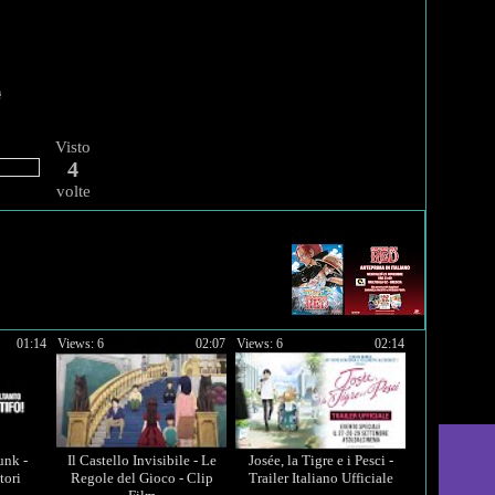
Visto
4
volte
01:14
Views: 6
02:07
Views: 6
02:14
unk -
Il Castello Invisibile - Le
Josée, la Tigre e i Pesci -
tori
Regole del Gioco - Clip
Trailer Italiano Ufficiale