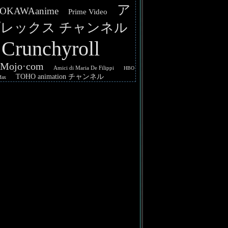
ア
OKAWAanime
Prime Video
レックス チャンネル
Crunchyroll
hMojo·com
Amici di Maria De Filippi
HBO
TOHO animation チャンネル
Max