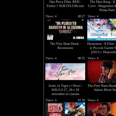
One Piece Film: RED -
The Deer King - Il
Trailer 1 SUB ITA Ufficiale
Cervi - Doppiatori It
Prima Parte
Views: 4
00:27
Views: 4
The First Slam Dunk -
Doraemon - Il Film: 
Recensioni
le Piccole Guerre S
(2021) - Disponib
home video
Views: 4
00:31
Views: 4
Josée, la Tigre e i Pesci -
The First Slam Dunk
SOLO il 27, 28 e 29
Saluto Mosè Si
settembre al cinema
Views: 4
01:36
Views: 4