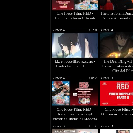
One Piece Film: RED -
The First Slam Dunk
Trailer 2 Italiano Ufficiale
Saluto Alessandro 
Views: 4
01:01
Views: 4
Liz e l'uccellino azzurro -
The Deer King - Il
Trailer Italiano Ufficiale
Cervi - L'attaco dei
Clip dal Fil
Views: 4
00:33
Views: 3
One Piece Film: RED -
One Piece Film: 
Anteprima Italiana @
Doppiatori Italiani -
Victoria Cinema di Modena
Views: 3
01:38
Views: 3