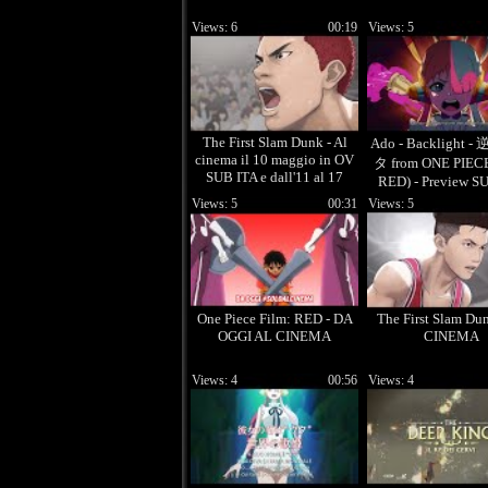
Views: 6
00:19
Views: 5
The First Slam Dunk - Al
Ado - Backlight 
cinema il 10 maggio in OV
タ from ONE PIEC
SUB ITA e dall'11 al 17
RED) - Preview S
maggio in italiano
Ufficiale
Views: 5
00:31
Views: 5
One Piece Film: RED - DA
The First Slam Du
OGGI AL CINEMA
CINEMA
Views: 4
00:56
Views: 4