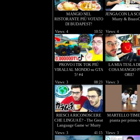
MANGIO NEL
JENGA CON LA SC
RISTORANTE PIÙ VOTATO
Murry & Brazo
DI BUDAPEST!
Views: 4
10:52
Views: 4
PROVO I TIK TOK PIÚ
LA MIA TESLA D
VIRALI AL MONDO su GTA
COSA MANGIO P
5! #4
ORE!
Views: 3
08:23
Views: 3
RIESCI A RICONOSCERE
MARTELLO TIME! 
CHE LINGUA È? - The Great
pianta per primo 
Language Game w/ Murry
Views: 3
41:15
Views: 3