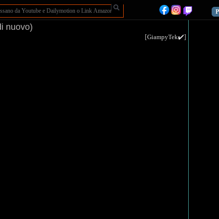
P
i nuovo)
[
]
GiampyTek✔️