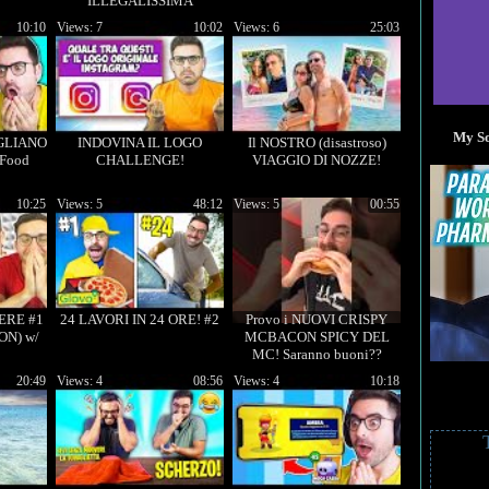
ILLEGALISSIMA
10:10
Views: 7
10:02
Views: 6
25:03
My So
GLIANO
INDOVINA IL LOGO
Il NOSTRO (disastroso)
(Food
CHALLENGE!
VIAGGIO DI NOZZE!
10:25
Views: 5
48:12
Views: 5
00:55
ERE #1
24 LAVORI IN 24 ORE! #2
Provo i NUOVI CRISPY
ON) w/
MCBACON SPICY DEL
MC! Saranno buoni??
20:49
Views: 4
08:56
Views: 4
10:18