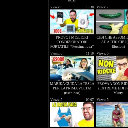
BCE!
Views: 8
13:30
Views: 7
PROVO I MIGLIORI
CIBI CHE ASSOMI
CONDIZIONATORI
AD ALTRI CIBI 
PORTATILI! *Pessima idea*
Illusion)
Views: 6
11:10
Views: 5
MARIKA GUIDA LA TESLA
PROVA A NON RID
PER LA PRIMA VOLTA!
(EXTREME EDITI
(rischioso)
Murry
Views: 5
09:07
Views: 5