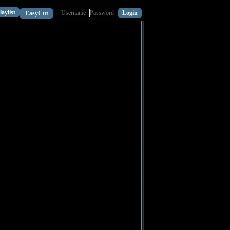
laylist
EasyCut