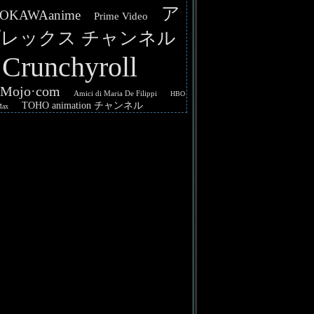
ア
OKAWAanime
Prime Video
レックス チャンネル
Crunchyroll
hMojo·com
Amici di Maria De Filippi
HBO
TOHO animation チャンネル
Max