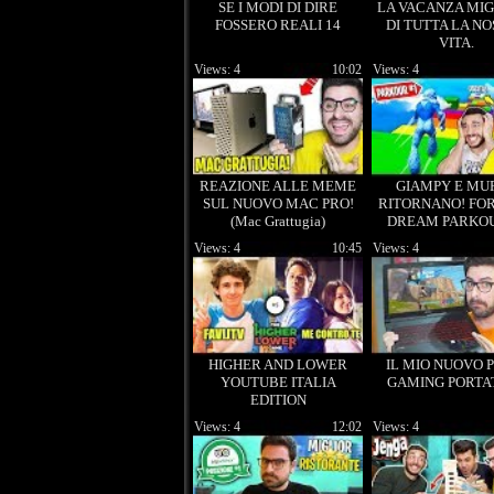
SE I MODI DI DIRE
LA VACANZA MI
FOSSERO REALI 14
DI TUTTA LA N
VITA.
Views: 4
10:02
Views: 4
REAZIONE ALLE MEME
GIAMPY E MU
SUL NUOVO MAC PRO!
RITORNANO! FOR
(Mac Grattugia)
DREAM PARKOU
Views: 4
10:45
Views: 4
HIGHER AND LOWER
IL MIO NUOVO 
YOUTUBE ITALIA
GAMING PORTAT
EDITION
Views: 4
12:02
Views: 4