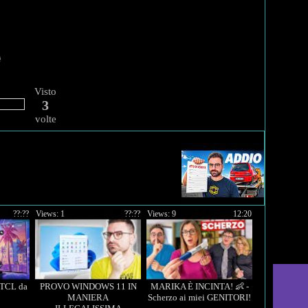
Visto
3
volte
??:??
Views: 1
??:??
Views: 9
12:20
TCL da
PROVO WINDOWS 11 IN
MARIKA È INCINTA! 👶 -
!
MANIERA
Scherzo ai miei GENITORI!