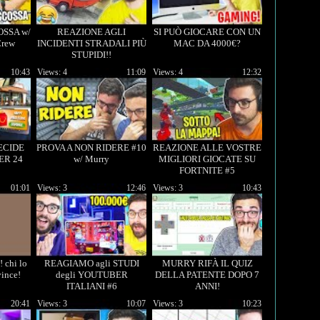
OSSA w/
REAZIONE AGLI
SI PUÒ GIOCARE CON UN
Crew
INCIDENTI STRADALI PIÙ
MAC DA 4000€?
STUPIDI!!
10:43
Views: 4
11:09
Views: 4
12:32
ECIDE
PROVA A NON RIDERE #10
REAZIONE ALLE VOSTRE
ER 24
w/ Murry
MIGLIORI GIOCATE SU
FORTNITE #5
01:01
Views: 3
12:46
Views: 3
10:43
chi lo
REAGIAMO agli STUDI
MURRY RIFÀ IL QUIZ
vince!
degli YOUTUBER
DELLA PATENTE DOPO 7
ITALIANI #6
ANNI!
20:41
Views: 3
10:07
Views: 3
10:23