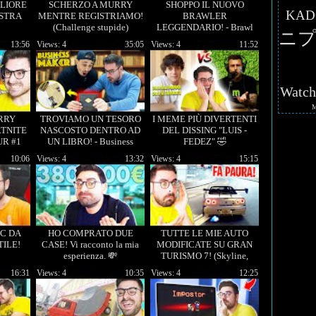
GLIORE
SCHERZO A MURRY
SHOPPO IL NUOVO
KAD
OSTRA
MENTRE REGISTRIAMO!
BRAWLER
(Challenge stupide)
LEGGENDARIO! - Brawl
ニプ
Stars ITA #8
13:56
Views: 4
35:05
Views: 4
11:52
Watc
RRY
TROVIAMO UN TESORO
I MEME PIÙ DIVERTENTI
TNITE
NASCOSTO DENTRO AD
DEL DISSING "LUIS -
R #1
UN LIBRO! - Business
FEDEZ" 🤣
Maker #7
10:06
Views: 4
13:32
Views: 4
15:15
PC DA
HO COMPRATO DUE
TUTTE LE MIE AUTO
ILE!
CASE! Vi racconto la mia
MODIFICATE SU GRAN
esperienza. 💸
TURISMO 7! (Skyline,
Supra, AMG)
16:31
Views: 4
10:35
Views: 4
12:25