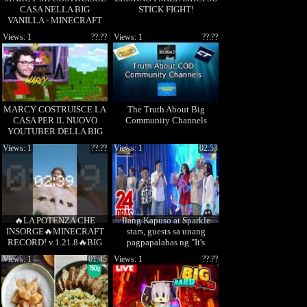
CASA NELLA BIG
STICK FIGHT!
VANILLA - MINECRAFT
ITA EP #5
Views: 1
??:??
Views: 1
??:??
MARCY COSTRUISCE LA
The Truth About Big
CASA PER IL NUOVO
Community Channels
YOUTUBER DELLA BIG
VANILLA! - Minecraft
Views: 1
??:??
Views: 1
02:53
🔥LA POTENZA CHE
Ilang Kapuso at Sparkle
INSORGE🔥MINECRAFT
stars, guests sa unang
RECORD! v.1.21.8🔥BIG
pagpapalabas ng "It's
HC GAMING🔥MC🔥VS🔥
Showtime" sa GMA bukas |
Views: 1
01:45
Views: 1
??:??
KSP🔥PZ🔥SDR&R🔥
24 Ora