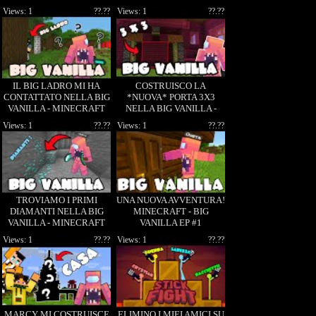
MINECRAFT ITA EP #9
Views: 1
??.??
Views: 1
??.??
IL BIG LADRO MI HA
COSTRUISCO LA
CONTATTATO NELLA BIG
*NUOVA* PORTA 3X3
VANILLA - MINECRAFT
NELLA BIG VANILLA -
ITA EP #4 [XL]
MINECRAFT ITA EP #7
Views: 1
??.??
Views: 1
??.??
TROVIAMO I PRIMI
UNA NUOVA AVVENTURA!
DIAMANTI NELLA BIG
MINECRAFT - BIG
VANILLA - MINECRAFT
VANILLA EP #1
ITA EP #2
Views: 1
??.??
Views: 1
??.??
MARCY MI COSTRUISCE
ELIMINO I MIEI AMICI SU