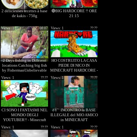
2 délicieuses recettes à base
🔴BIG HARDCORE !! ORE
de kakis - 750g
21:15
Views: 1
08:07
Views: 1
??:??
2 Days fishing in Different
HO COSTRUITO LA CASA
locations Catching big fish
PIEDE DI NICO IN
by FishermanUnbelievable
MINECRAFT HARDCORE -
fishing video_1080
Ep. 72
Views: 1
??:??
Views: 1
??:??
CI SONO I FANTASMI NEL
ðŸ˜¨ INCONTRO la BASE
MONDO DEGLI
ILLEGALE del MIO AMICO
YOUTUBER!! - Minecraft
in MINECRAFT
BIG VANILLA EP.4
Views: 1
??:??
Views: 1
??:??