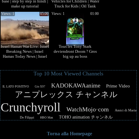
base | step by step in hindi |
Vehicles for Children | Water
make up tutorial
Truck for Kids | Oil Tank
Fuel | BinBin Tv
Views: 1
05:00
Views: 1
01:00
Israel Hamas War Live: Israel
Tous les Tony Stark
Breaking News | Israel
deviendront Doom ? Gros
Hamas Today News | Israel
big up au boss
Hams War Big Update |
@kevinbukkart pour sa
théorie qui m’a ins
Top 10 Most Viewed Channels
KADOKAWAanime
Prime Video
IL LATO POSITIVO
Gio X97
アニプレックス チャンネル
Crunchyroll
WatchMojo·com
Amici di Maria
TOHO animation チャンネル
De Filippi
HBO Max
Torna alla Homepage