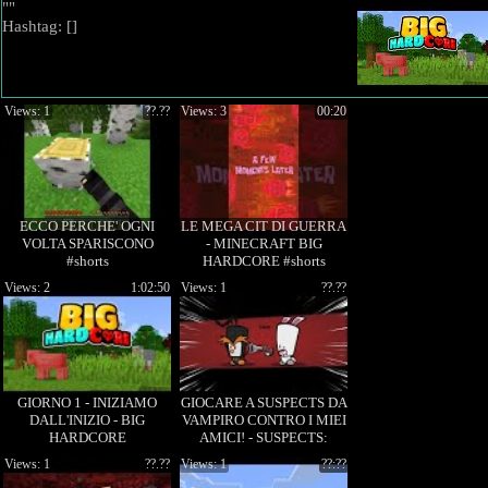
""
Hashtag: [
]
Views: 1
??.??
Views: 3
00:20
ECCO PERCHE' OGNI
LE MEGA CIT DI GUERRA
VOLTA SPARISCONO
- MINECRAFT BIG
#shorts
HARDCORE #shorts
Views: 2
1:02:50
Views: 1
??.??
GIORNO 1 - INIZIAMO
GIOCARE A SUSPECTS DA
DALL'INIZIO - BIG
VAMPIRO CONTRO I MIEI
HARDCORE
AMICI! - SUSPECTS:
MYSTERY MANSION
Views: 1
??.??
Views: 1
??:??