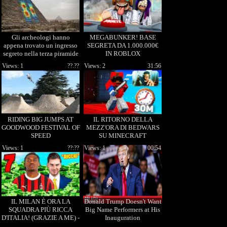
Gli archeologi hanno
MEGABUNKER! BASE
appena trovato un ingresso
SEGRETA DA 1.000.000€
segreto nella terza piramide
IN ROBLOX
d’Egitto
Views: 1
??.??
Views: 2
31:56
RIDING BIG JUMPS AT
IL RITORNO DELLA
GOODWOOD FESTIVAL OF
MEZZ'ORA DI BEDWARS
SPEED
SU MINECRAFT
Views: 1
??:??
Views: 1
00:54
IL MILAN È ORA LA
Donald Trump Doesn't Want
SQUADRA PIÙ RICCA
Big Name Performers at His
D'ITALIA! (GRAZIE A ME) -
Inauguration
FC 25 CARRIERA