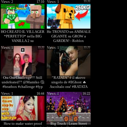
Views: 2
17:10
Views: 1
??:??
ALLENATORE GM #7
HO CREATO IL VILLAGER
Ho TROVATO un ANIMALE
*PERFETTO* nella BIG
GIGANTE su GROW a
VANILLA 2 su
GARDEN! - Roblox
MINECRAFT!
Views: 1
??:??
Views: 1
??:??
Ora Ora Challenge!!! Still
“RATATA” è il nuovo
undefeated?? @Mamiko 🤔
singolo de #IlGhost 🔥
#beatbox #challenge #fyp
Ascoltalo ora! #RATATA
#shorts
Views: 1
16:44
Views: 1
16:22
How to make water proof
Big Truck | Learn Street