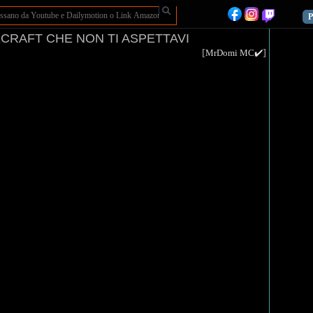
P
ECRAFT CHE NON TI ASPETTAVI
[
]
MrDomi MC✔️