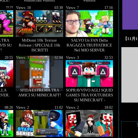
OGLE!
#minecraft #shorts
#shorts
??:??
Views: 10
03:39
Views: 7
17:16
【11月
A TRA
MrDomi 10k Texture
SALVO Un FAN Dalla
IS SU
Release | SPECIALE 10k
RAGAZZA TRUFFATRICE
!
ISCRITTI
Nel MIO SERVER
MINECRAFT
20:55
Views: 3
02:04
Views: 3
32:53
LLA
SFIDA ESTREMA TRA
SOPRAVVIVO AGLI SQUID
RVER.
AMICI SU MINECRAFT!
GAMES TRA YOUTUBERS
SU MINECRAFT -
EPISODIO XXL
08:26
Views: 2
11:02
Views: 2
18:02