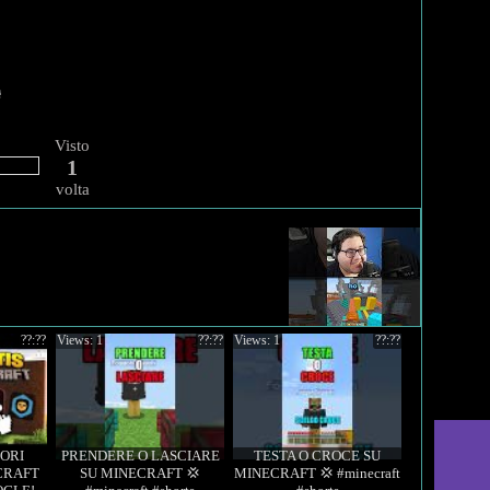
Visto
1
volta
??:??
Views: 1
??:??
Views: 1
??:??
IORI
PRENDERE O LASCIARE
TESTA O CROCE SU
CRAFT
SU MINECRAFT 💢
MINECRAFT 💢 #minecraft