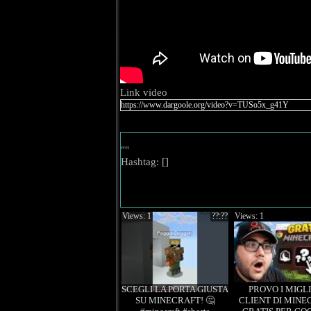
Link video
""
Hashtag: [
]
Views: 1
??:??
Views: 1
SCEGLI LA PORTA GIUSTA
PROVO I MIGL
SU MINECRAFT! 🤔
CLIENT DI MINE