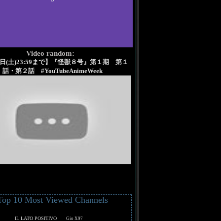
Video random:
1日(土)23:59まで】『怪獣８号』第１期 第１
話・第２話 #YouTubeAnimeWeek
Top 10 Most Viewed Channels
IL LATO POSITIVO
Gio X97