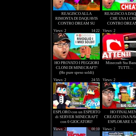
REAGISCO ALLA
REAGISCO A DAQ
RIMONTA DI DAQUAVIS
CHE USA I CH
CONTRO DREAM SU
CONTRO DREA
MINECRAFT! (Parte 2)
MINECRAFT
Views: 2
14:22
Views: 2
HO PROVATO I PEGGIORI
Minecraft Sta Ba
CLONI DI MINECRAFT!
TUTTI…
(Ho pure speso soldi)
Views: 2
24:55
Views: 2
ESPLORO con un ESPERTO
HO FINALME
di SERVER MINECRAFT
CREATO UNA NAV
con 0 GIOCATORI!
ESPLORARE LA
ISLAND! - Ep
Views: 2
00:10
Views: 2