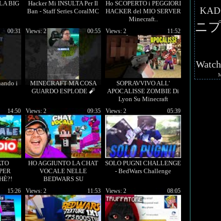
LA BIG
Hacker Mi INSULTA Per Il
Ho SCOPERTO i PEGGIORI
KAD
Ban - Staff Series CoralMC
HACKER del MIO SERVER
Minecraft..
ニプ
00:31
Views: 2
00:55
Views: 2
11:52
Watc
nando i
MINECRAFT MA COSA
SOPRAVVIVO ALL'
GUARDO ESPLODE 🧨
APOCALISSE ZOMBIE Di
Lyon Su Minecraft
14:50
Views: 2
09:35
Views: 2
05:39
ATO
HO AGGIUNTO LA CHAT
SOLO PUGNI CHALLENGE
PER
VOCALE NELLE
- BedWars Challenge
HÈ?!
BEDWARS SU
MINECRAFT!
15:26
Views: 2
11:53
Views: 2
08:05