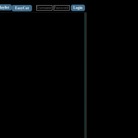
laylist
EasyCut