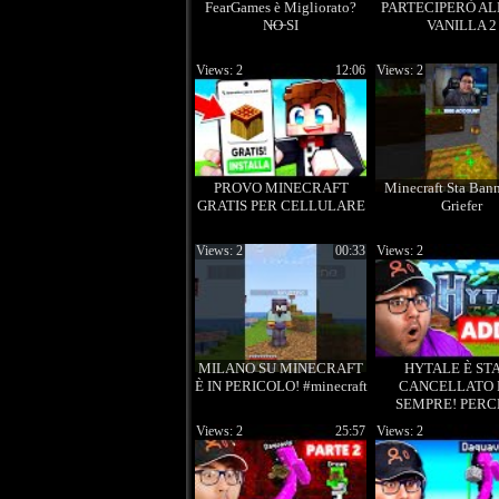
FearGames è Migliorato?
PARTECIPERÒ AL
N̶O̶ SI
VANILLA 2
Views: 2
12:06
Views: 2
PROVO MINECRAFT
Minecraft Sta Ban
GRATIS PER CELLULARE
Griefer
Views: 2
00:33
Views: 2
MILANO SU MINECRAFT
HYTALE È ST
È IN PERICOLO! #minecraft
CANCELLATO 
SEMPRE! PERC
Views: 2
25:57
Views: 2