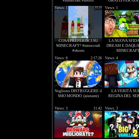
#minecraft #shorts
GRATIS PER GO
Views: 1
??:??
Views: 1
COSA PREFERISCI SU
LA NUOVA SFID
MINECRAFT? #minecraft
DREAM E DAQUAV
#shorts
MINECRAFT
Views: 6
2:17:26
Views: 4
Vogliono DISTRUGGERE il
LA VERITÀ SU
MIO MONDO. (aiutami)
REGINA DEL SE
Views: 3
11:42
Views: 3