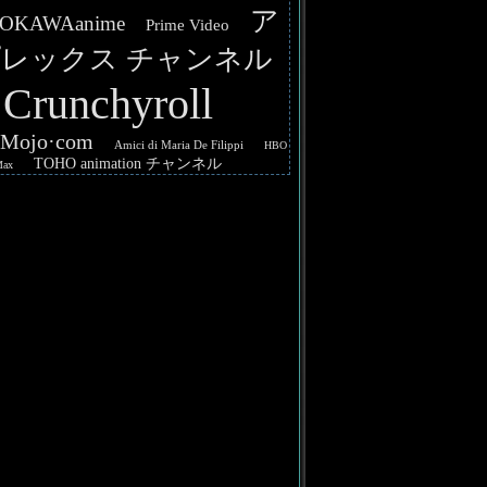
ア
OKAWAanime
Prime Video
レックス チャンネル
Crunchyroll
hMojo·com
Amici di Maria De Filippi
HBO
TOHO animation チャンネル
Max