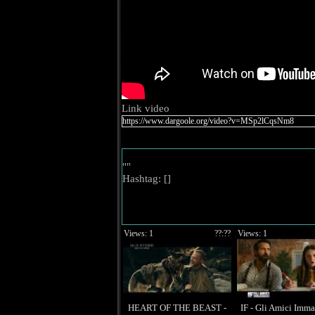
Link video
""
Hashtag: [
]
Views: 1
??:??
Views: 1
HEART OF THE BEAST -
IF - Gli Amici Imma