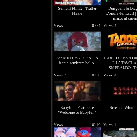
Sonic Il Film 2 | Trailer
Dungeons & Dra
Finale
L’onore dei Ladri |
marzo al cine
Views: 4
00:34
Views: 4
Sonic Il Film 2 | Clip "Lo
TADDEO L’ESPLO
faccio sembrare bello"
E LA TAVOLA 
SMERALDO | Tra
Ufficiale
Views: 4
02:08
Views: 4
Babylon | Featurette
Scream | Whodd
"Welcome to Babylon"
Views: 4
02:16
Views: 4