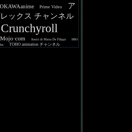
ア
OKAWAanime
Prime Video
レックス チャンネル
Crunchyroll
hMojo·com
Amici di Maria De Filippi
HBO
TOHO animation チャンネル
Max