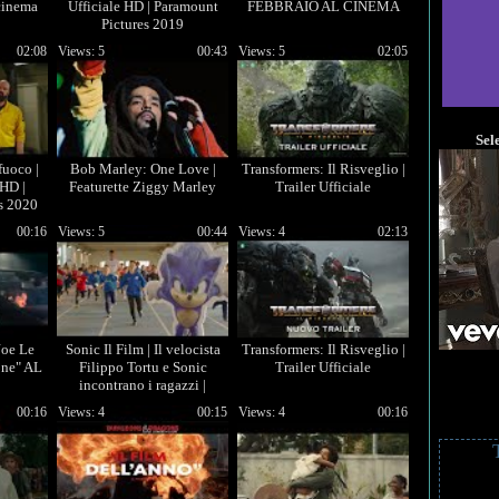
cinema
Ufficiale HD | Paramount
FEBBRAIO AL CINEMA
Pictures 2019
02:08
Views: 5
00:43
Views: 5
02:05
Sel
fuoco |
Bob Marley: One Love |
Transformers: Il Risveglio |
 HD |
Featurette Ziggy Marley
Trailer Ufficiale
s 2020
00:16
Views: 5
00:44
Views: 4
02:13
Joe Le
Sonic Il Film | Il velocista
Transformers: Il Risveglio |
one" AL
Filippo Tortu e Sonic
Trailer Ufficiale
incontrano i ragazzi |
Paramount Pictures 2020
00:16
Views: 4
00:15
Views: 4
00:16