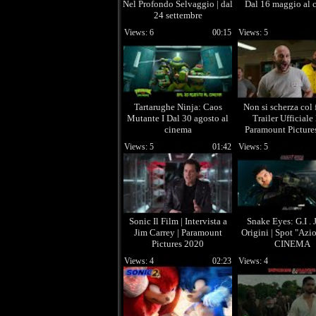
Nel Profondo Selvaggio | dal
Dal 16 maggio al 
24 settembre
Views: 6
00:15
Views: 5
Tartarughe Ninja: Caos
Non si scherza col 
Mutante I Dal 30 agosto al
Trailer Ufficiale
cinema
Paramount Picture
Views: 5
01:42
Views: 5
Sonic Il Film | Intervista a
Snake Eyes: G.I . 
Jim Carrey | Paramount
Origini | Spot "Azi
Pictures 2020
CINEMA
Views: 4
02:23
Views: 4