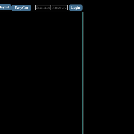
laylist
EasyCut