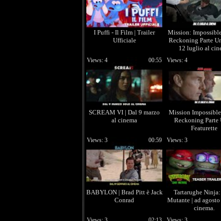
I Puffi - Il Film | Trailer
Mission: Impossibl
Ufficiale
Reckoning Parte Un
12 luglio al ci
Views: 4
00:55
Views: 4
SCREAM VI | Dal 9 marzo
Mission Impossible
al cinema
Reckoning Parte 
Featurette
Views: 3
00:59
Views: 3
BABYLON | Brad Pitt è Jack
Tartarughe Ninja
Conrad
Mutante | ad agosto
cinema.
Views: 3
02:13
Views: 3