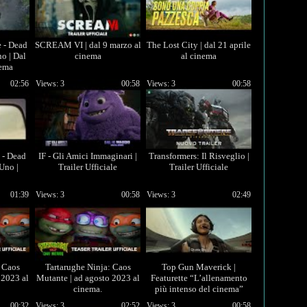
e - Dead
SCREAM VI | dal 9 marzo al
The Lost City | dal 21 aprile
o | Dal
cinema
al cinema
nema
02:56
Views: 3
00:58
Views: 3
00:58
 - Dead
IF - Gli Amici Immaginari |
Transformers: Il Risveglio |
Uno |
Trailer Ufficiale
Trailer Ufficiale
01:39
Views: 3
00:58
Views: 3
02:49
: Caos
Tartarughe Ninja: Caos
Top Gun Maverick |
 2023 al
Mutante | ad agosto 2023 al
Featurette “L’allenamento
cinema.
più intenso del cinema”
00:32
Views: 3
02:52
Views: 3
00:58