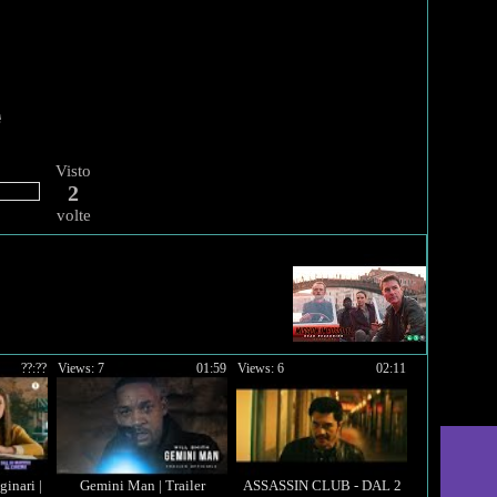
Visto
2
volte
??:??
Views: 7
01:59
Views: 6
02:11
ginari |
Gemini Man | Trailer
ASSASSIN CLUB - DAL 2