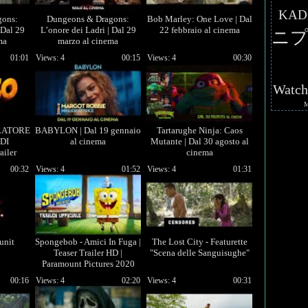
KAD
gons:
Dungeons & Dragons:
Bob Marley: One Love | Dal
 Dal 29
L’onore dei Ladri | Dal 29
22 febbraio al cinema
ニプ
ma
marzo al cinema
01:01
Views: 4
00:15
Views: 4
00:30
Watc
RATORE
BABYLON | Dal 19 gennaio
Tartarughe Ninja: Caos
DI
al cinema
Mutante | Dal 30 agosto al
iler
cinema
00:32
Views: 4
01:52
Views: 4
01:31
unit
Spongebob - Amici In Fuga |
The Lost City - Featurette
Teaser Trailer HD |
"Scena delle Sanguisughe"
Paramount Pictures 2020
00:16
Views: 4
02:20
Views: 4
00:31