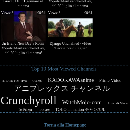
Grace | Dal 31 gennaio al
#SpiderManBrandNewDay,
cinema
dal 29 luglio al cinema.
Views: 3
00:54
Views: 3
00:31
Un Brand New Day a Roma.
Django Unchained - video
#SpiderManBrandNewDay,
"Cacciatore di taglie"
dal 29 luglio al cinema!
Top 10 Most Viewed Channels
KADOKAWAanime
Prime Video
IL LATO POSITIVO
Gio X97
アニプレックス チャンネル
Crunchyroll
WatchMojo·com
Amici di Maria
TOHO animation チャンネル
De Filippi
HBO Max
Torna alla Homepage