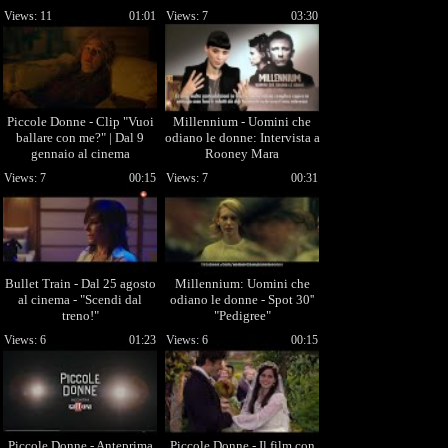
Views: 11
01:01
Views: 7
03:30
Piccole Donne - Clip "Vuoi
Millennium - Uomini che
ballare con me?" | Dal 9
odiano le donne: Intervista a
gennaio al cinema
Rooney Mara
Views: 7
00:15
Views: 7
00:31
Bullet Train - Dal 25 agosto
Millennium: Uomini che
al cinema - "Scendi dal
odiano le donne - Spot 30''
treno!"
"Pedigree"
Views: 6
01:23
Views: 6
00:15
Piccole Donne - Anteprima
Piccole Donne - Il film con