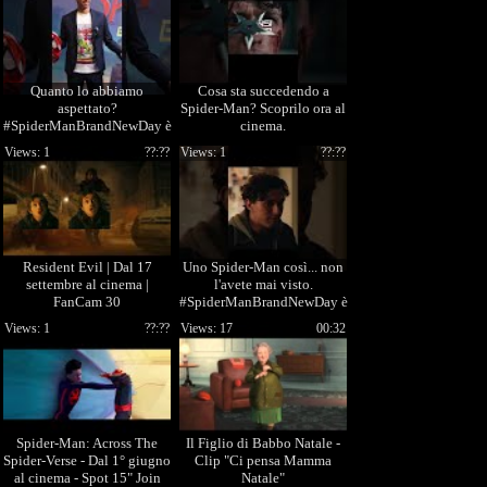
Quanto lo abbiamo
Cosa sta succedendo a
aspettato?
Spider-Man? Scoprilo ora al
#SpiderManBrandNewDay è
cinema.
finalmente al cinema!
#SpiderManBrandNewDay
Views: 1
??:??
Views: 1
??:??
Resident Evil | Dal 17
Uno Spider-Man così... non
settembre al cinema |
l'avete mai visto.
FanCam 30
#SpiderManBrandNewDay è
al cinema.
Views: 1
??:??
Views: 17
00:32
Spider-Man: Across The
Il Figlio di Babbo Natale -
Spider-Verse - Dal 1° giugno
Clip "Ci pensa Mamma
al cinema - Spot 15" Join
Natale"