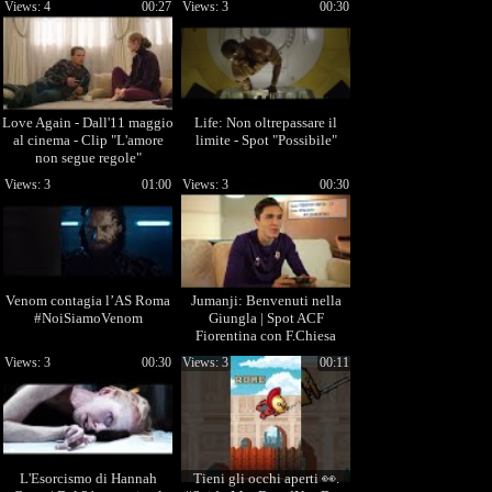
Views: 4
00:27
Views: 3
00:30
Love Again - Dall'11 maggio
Life: Non oltrepassare il
al cinema - Clip "L'amore
limite - Spot "Possibile"
non segue regole"
Views: 3
01:00
Views: 3
00:30
Venom contagia l’AS Roma
Jumanji: Benvenuti nella
#NoiSiamoVenom
Giungla | Spot ACF
Fiorentina con F.Chiesa
Views: 3
00:30
Views: 3
00:11
L'Esorcismo di Hannah
Tieni gli occhi aperti 👀.