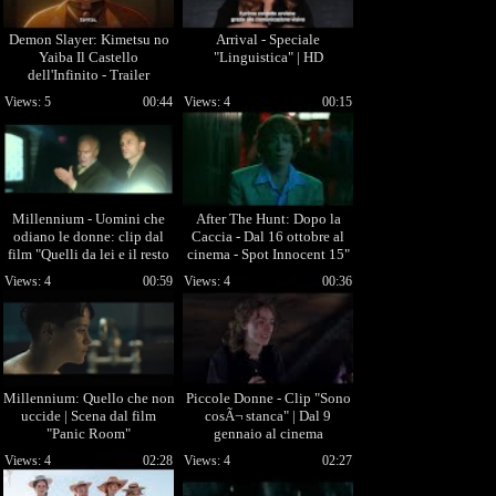
Demon Slayer: Kimetsu no
Arrival - Speciale
Yaiba Il Castello
"Linguistica" | HD
dell'Infinito - Trailer
Ufficiale
Views: 5
00:44
Views: 4
00:15
Millennium - Uomini che
After The Hunt: Dopo la
odiano le donne: clip dal
Caccia - Dal 16 ottobre al
film "Quelli da lei e il resto
cinema - Spot Innocent 15"
dal suo assassino"
Views: 4
00:59
Views: 4
00:36
Millennium: Quello che non
Piccole Donne - Clip "Sono
uccide | Scena dal film
cosÃ¬ stanca" | Dal 9
"Panic Room"
gennaio al cinema
Views: 4
02:28
Views: 4
02:27