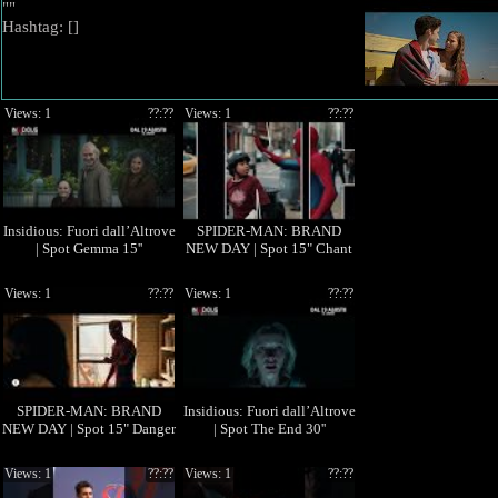
""
Hashtag: [
]
Views: 1
??:??
Views: 1
??:??
Insidious: Fuori dall’Altrove
SPIDER-MAN: BRAND
| Spot Gemma 15''
NEW DAY | Spot 15" Chant
Views: 1
??:??
Views: 1
??:??
SPIDER-MAN: BRAND
Insidious: Fuori dall’Altrove
NEW DAY | Spot 15" Danger
| Spot The End 30''
Views: 1
??:??
Views: 1
??:??