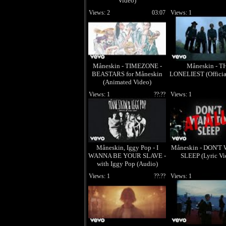
Video)
Views: 2
03:07
Views: 1
Måneskin - TIMEZONE -
Måneskin - T
BEASTARS for Måneskin
LONELIEST (Officia
(Animated Video)
Views: 1
??:??
Views: 1
Måneskin, Iggy Pop - I
Måneskin - DON'
WANNA BE YOUR SLAVE -
SLEEP (Lyric Vi
with Iggy Pop (Audio)
Views: 1
??:??
Views: 1