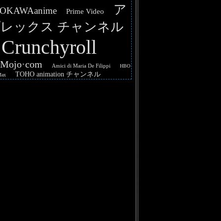
ア
OKAWAanime
Prime Video
レックス チャンネル
Crunchyroll
hMojo·com
Amici di Maria De Filippi
HBO
TOHO animation チャンネル
Max