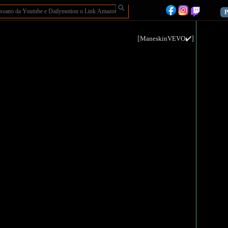
P
[
]
ManeskinVEVO✔️