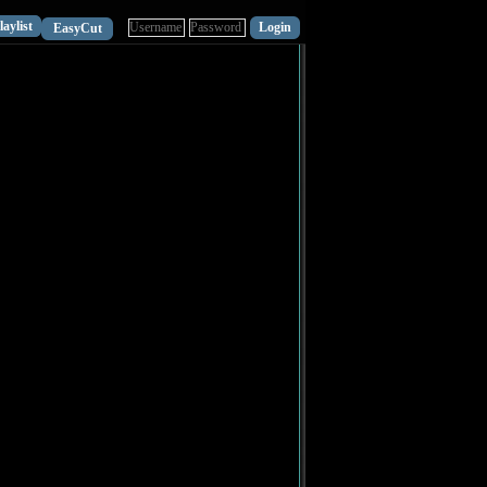
laylist
EasyCut