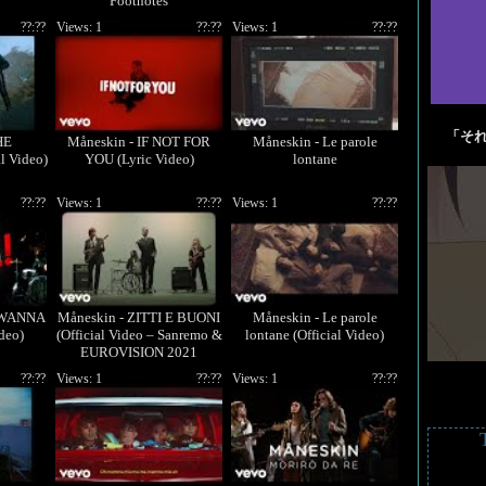
Footnotes
??:??
Views: 1
??:??
Views: 1
??:??
「そ
HE
Måneskin - IF NOT FOR
Måneskin - Le parole
l Video)
YOU (Lyric Video)
lontane
??:??
Views: 1
??:??
Views: 1
??:??
T WANNA
Måneskin - ZITTI E BUONI
Måneskin - Le parole
deo)
(Official Video – Sanremo &
lontane (Official Video)
EUROVISION 2021
Winners)
??:??
Views: 1
??:??
Views: 1
??:??