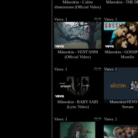
Måneskin - L'altra
Måneskin - THE 
dimensione (Official Video)
Views: 1
??:??
Views: 1
Måneskin - VENT'ANNI
Måneskin - GOSSIP 
(Official Video)
Morello
Views: 1
??:??
Views: 1
Måneskin - BABY SAID
ManeskinVEVO 
(Lyric Video)
Stream
Views: 1
??:??
Views: 1