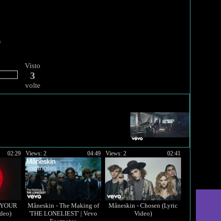
Visto
3
volte
02:29
Views: 2
04:49
Views: 2
02:41
D YOUR
Måneskin - The Making of
Måneskin - Chosen (Lyric
deo)
'THE LONELIEST' | Vevo
Video)