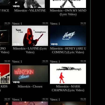
Y FACE
Måneskin - VALENTINE
Måneskin - OWN MY MIND
(Lyric Video)
??:??
Views: 1
??:??
Views: 1
??:??
DONO
Måneskin - LA FINE (Lyric
Måneskin - HONEY (ARE U
 Video)
Video)
COMING?) (Lyric Video)
??:??
Views: 1
??:??
Views: 1
??:??
 KIDS
Måneskin - Chosen
Måneskin - MARK
)
CHAPMAN (Lyric Video)
??:??
Views: 1
??:??
Views: 1
??:??