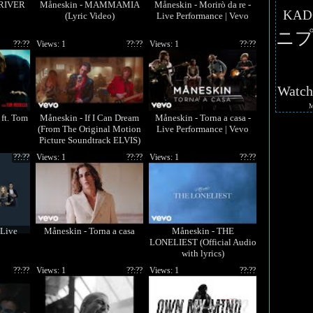
DRIVER
Måneskin - MAMMAMIA
Måneskin - Morirò da re -
KAD
(Lyric Video)
Live Performance | Vevo
ニプ
??:??
Views: 1
??:??
Views: 1
??:??
Watc
ft. Tom
Måneskin - If I Can Dream
Måneskin - Torna a casa -
(From The Original Motion
Live Performance | Vevo
Picture Soundtrack ELVIS)
(Official Video)
??:??
Views: 1
??:??
Views: 1
??:??
Live
Måneskin - Torna a casa
Måneskin - THE
LONELIEST (Official Audio
with lyrics)
??:??
Views: 1
??:??
Views: 1
??:??