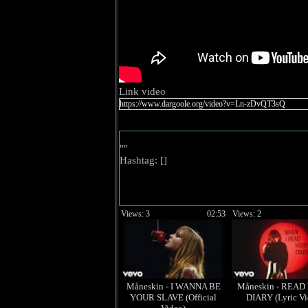
Link video
""
Hashtag: [
]
Views: 3
02:53
Views: 2
Måneskin - I WANNA BE
Måneskin - REA
YOUR SLAVE (Official
DIARY (Lyric Vi