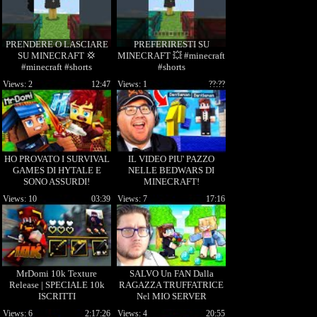
PRENDERE O LASCIARE
PREFERIRESTI SU
SU MINECRAFT 💢
MINECRAFT 💥 #minecraft
#minecraft #shorts
#shorts
Views: 2
12:47
Views: 1
??:??
HO PROVATO I SURVIVAL
IL VIDEO PIU' PAZZO
GAMES DI HYTALE E
NELLE BEDWARS DI
SONO ASSURDI!
MINECRAFT!
Views: 10
03:39
Views: 7
17:16
MrDomi 10k Texture
SALVO Un FAN Dalla
Release | SPECIALE 10k
RAGAZZA TRUFFATRICE
ISCRITTI
Nel MIO SERVER
MINECRAFT
Views: 6
2:17:26
Views: 4
20:55