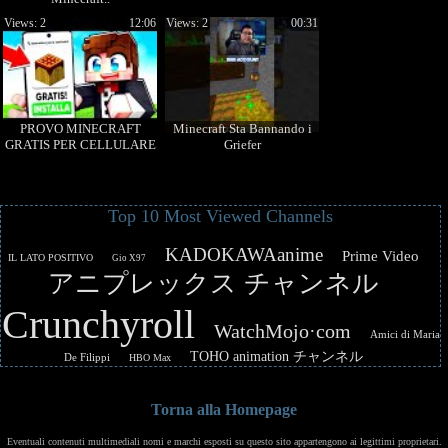
Views: 2
12:06
Views: 2
00:31
PROVO MINECRAFT
Minecraft Sta Bannando i
GRATIS PER CELLULARE
Griefer
Top 10 Most Viewed Channels
KADOKAWAanime
Prime Video
IL LATO POSITIVO
Gio X97
アニプレックス チャンネル
Crunchyroll
WatchMojo·com
Amici di Maria
TOHO animation チャンネル
De Filippi
HBO Max
Torna alla Homepage
Eventuali contenuti multimediali nomi e marchi esposti su questo sito appartengono ai legittimi proprietari.