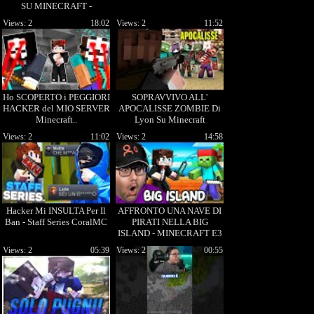
SU MINECRAFT -
EPISODIO XXL
Views: 2
18:02
Views: 2
11:52
Ho SCOPERTO i PEGGIORI
SOPRAVVIVO ALL'
HACKER del MIO SERVER
APOCALISSE ZOMBIE Di
Minecraft..
Lyon Su Minecraft
Views: 2
11:02
Views: 2
14:58
Hacker Mi INSULTA Per Il
AFFRONTO UNA NAVE DI
Ban - Staff Series CoralMC
PIRATI NELLA BIG
ISLAND - MINECRAFT E3
Views: 2
05:39
Views: 2
00:55