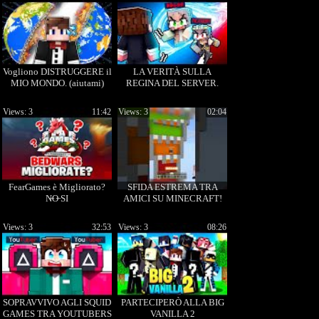
Vogliono DISTRUGGERE il
LA VERITÀ SULLA
MIO MONDO. (aiutami)
REGINA DEL SERVER.
Views: 3
11:42
Views: 3
02:04
FearGames è Migliorato?
SFIDA ESTREMA TRA
N̶O̶ SI
AMICI SU MINECRAFT!
Views: 3
32:53
Views: 3
08:26
SOPRAVVIVO AGLI SQUID
PARTECIPERÒ ALLA BIG
GAMES TRA YOUTUBERS
VANILLA 2