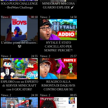
SOLO PUGNI CHALLENGE
MINECRAFT MA COSA
- BedWars Challenge
GUARDO ESPLODE 🧨
Views: 2
00:10
Views: 2
14:50
L’attimo prima del disastro..
HYTALE È STATO
🤡
CANCELLATO PER
SEMPRE! PERCHÈ?!
Views: 2
24:55
Views: 2
25:57
ESPLORO con un ESPERTO
REAGISCO ALLA
di SERVER MINECRAFT
RIMONTA DI DAQUAVIS
con 0 GIOCATORI!
CONTRO DREAM SU
MINECRAFT! (Parte 2)
Views: 2
24:18
Views: 2
08:05