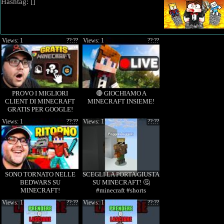
Hashtag: [
]
Views: 1
??:??
Views: 1
??:??
PROVO I MIGLIORI
🔴 GIOCHIAMO A
CLIENT DI MINECRAFT
MINECRAFT INSIEME!
GRATIS PER GOOGLE!
Views: 1
??:??
Views: 1
??:??
SONO TORNATO NELLE
SCEGLI LA PORTA GIUSTA
BEDWARS SU
SU MINECRAFT! 🤔
MINECRAFT!
#minecraft #shorts
Views: 1
??:??
Views: 1
??:??