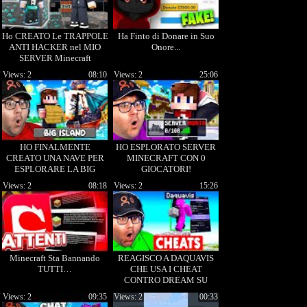
Ho CREATO Le TRAPPOLE
Ha Finto di Donare in Suo
ANTI HACKER nel MIO
Onore...
SERVER Minecraft
Views: 2
08:10
Views: 2
25:06
HO FINALMENTE
HO ESPLORATO SERVER
CREATO UNA NAVE PER
MINECRAFT CON 0
ESPLORARE LA BIG
GIOCATORI!
ISLAND! - Ep 5
Views: 2
08:18
Views: 2
15:26
Minecraft Sta Bannando
REAGISCO A DAQUAVIS
TUTTI…
CHE USA I CHEAT
CONTRO DREAM SU
MINECRAFT!
Views: 2
09:35
Views: 2
00:33