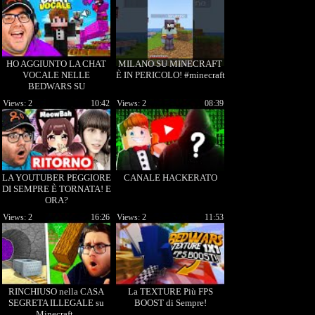
HO AGGIUNTO LA CHAT
MILANO SU MINECRAFT
VOCALE NELLE
È IN PERICOLO! #minecraft
BEDWARS SU
MINECRAFT!
Views: 2
10:42
Views: 2
08:39
LA YOUTUBER PEGGIORE
CANALE HACKERATO
DI SEMPRE È TORNATA! E
ORA?
Views: 2
16:26
Views: 2
11:53
RINCHIUSO nella CASA
La TEXTURE Più FPS
SEGRETA ILLEGALE su
BOOST di Sempre!
Minecraft..