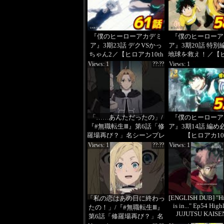
animation」チ
かにて配信決
『僕のヒーローアカデミ
『僕のヒーローア
ア』3期23話 デクVSかっ
ア』3期20話 特別
ちゃん2／【ヒロアカ10th
地球を救え！／【
Anniversary 無料配信】
10th Anniversar
Views: 1
??:??
Views: 1
信】
「……あんただったの」/
『僕のヒーローア
『#無職転生Ⅲ』第6話「修
ア』3期14話 編め
羅場再び？」名シーンプレ
【ヒロアカ10
イバック!!
Anniversary 
Views: 1
??:??
Views: 1
[ENGLISH DUB] "H
「私の恋はあの日に終わっ
is in..." Ep54 Highl
たの！」/『#無職転生Ⅲ』
JUJUTSU KAISE
第6話「修羅場再び？」名
Culling Game 