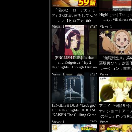
"I love you!" E
『僕のヒーローアカデミ
Highlights | Though
ア』3期21話 何をしてんだ
Inept Villainess #
よ／【ヒロアカ10th
Anniversary 無料配信】
Views: 1
??:??
Views: 1
[ENGLISH DUB] "Is that
『無職転生Ⅲ』第
Shu Keigetsu?!" Ep 2
羅場再び？」次回
Highlights | Though I Am an
レーション：前世の男
Inept Villainess
杉田智和)
Views: 1
??:??
Views: 1
[ENGLISH DUB] "Let's go."
アニメ『怪獣８号
Ep54 Highlights | JUJUTSU
ナルショートアニ
KAISEN The Culling Game
の平日」PV／9月
Part 1 #shor
毎週土曜20
Views: 1
??:??
Views: 1
YouTube「TO