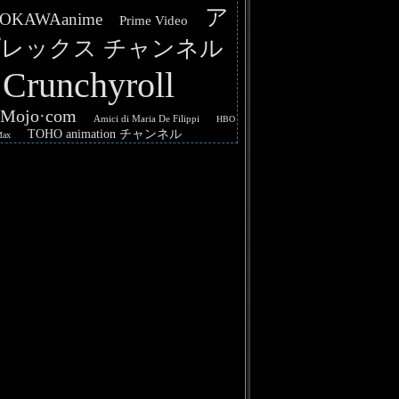
ア
OKAWAanime
Prime Video
レックス チャンネル
Crunchyroll
hMojo·com
Amici di Maria De Filippi
HBO
TOHO animation チャンネル
Max