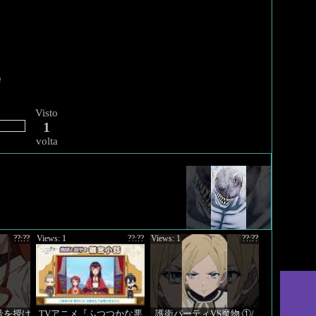
Visto
1
volta
??:??
Views: 1
??:??
Views: 1
??:??
号を授け
TVアニメ『ふつつかな悪
護衛パーティVS魔物 ①/