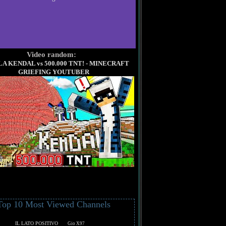
Video random:
A KENDAL vs 500.000 TNT! - MINECRAFT
GRIEFING YOUTUBER
Top 10 Most Viewed Channels
IL LATO POSITIVO
Gio X97