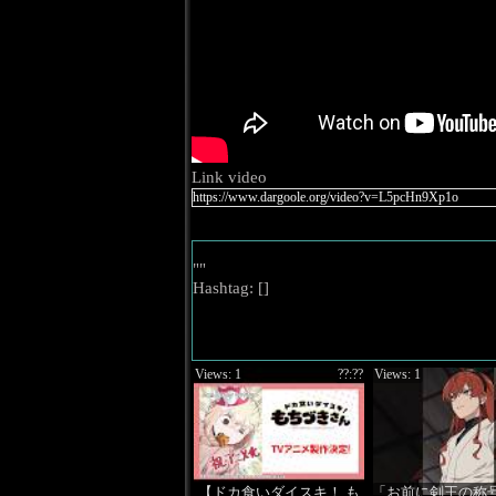
Link video
""
Hashtag: [
]
Views: 1
??:??
Views: 1
【ドカ食いダイスキ！ も
「お前に剣王の称