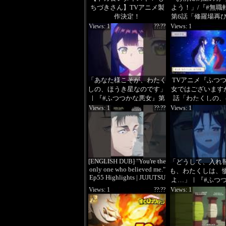
ちづきさん】TVアニメ製
よう！」/『#無職
作決定！
第6話「修羅場再
シーンプレイバッ
Views: 1
??:??
Views: 1
「あなた様こそが、わたく
TVアニメ『ふつ
しの、ほうき星なのです」
女ではございます
｜『#ふつつかな悪女』第
話「わたくしの、
4話「わたくしの、ほうき
星」次回予
Views: 1
??:??
Views: 1
星」より
[ENGLISH DUB] "You're the
「どうして、入れ
only one who believed me."
も、わたくしは、
Ep55 Highlights | JUJUTSU
よ…」｜『#ふつ
KAISEN #
女』第4話「わた
Views: 1
??:??
Views: 1
ほうき星」よ