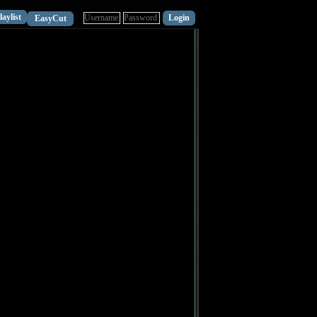
laylist
EasyCut