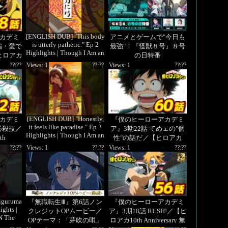
ャンネルほ
各動画配信プラットフォー
定！
ムで配信中
[ENGLISH DUB] "This body
カデミ
アニメとゲームで"今日も
is utterly pathetic." Ep 2
編・愛で
最強"！『怪獣８号』８号
Highlights | Though I Am an
ヒロアカ
の日特番
Inept Vi
y 無料配
??:??
Views: 1
??:??
Views: 1
??:??
[ENGLISH DUB] "Honestly,
カデミ
『僕のヒーローアカデミ
it feels like paradise." Ep 2
必殺技／
ア』3期22話 てめェの"個
Highlights | Though I Am an
th
性"の話だ／【ヒロアカ
Inept
無料配信】
10th Anniversary 無料配
??:??
Views: 1
??:??
Views: 1
??:??
信】
iguruma
『無職転生Ⅲ』第6話ノン
『僕のヒーローアカデミ
ights |
クレジットOPムービー／
ア』3期18話 RUSH!／【ヒ
N The
OPテーマ：「芽吹の唄」
ロアカ10th Anniversary 無
Par