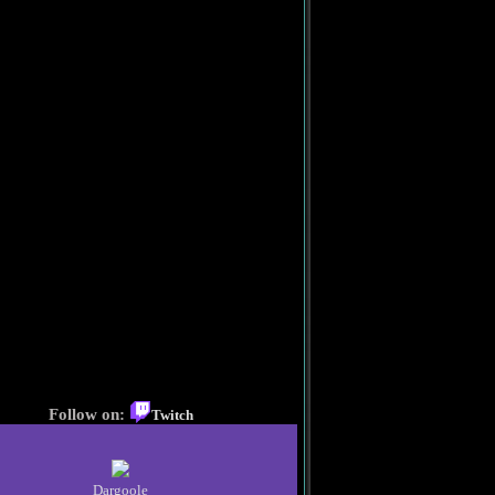
Follow on:
Twitch
Dargoole