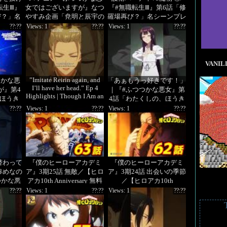
転生Ⅲ』
女ではございますが』なつ
『#無職転生Ⅲ』第6話「修
び？」名
やすみ企画「尭明と辰宇の
羅場再び？」名シーンプレ
ク!!
雛宮小話」第1話
イバック!!
??:??
Views: 1
??:??
Views: 1
??:??
VANILL
”Imitate Reirin again, and
つかな悪
「あぁもうっ好きです！」
I’ll have her head.” Ep 4
が』第4
｜『#ふつつかな悪女』第
Highlights | Though I Am an
ほうき
4話「わたくしの、ほうき
Inept Villainess
告
星」より
??:??
Views: 1
??:??
Views: 1
??:??
替わって
『僕のヒーローアカデミ
『僕のヒーローアカデミ
惨めなの
ア』3期25話 無敵／【ヒロ
ア』3期24話 出会いの季節
つかな悪
アカ10th Anniversary 無料
／【ヒロアカ10th
くしの、
配信】
Anniversary 無料配信】
??:??
Views: 1
??:??
Views: 1
??:??
り