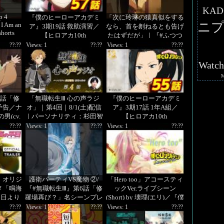
KAD
p 4
『僕のヒーローアカデミ
「次に玲琳の猿真似をする
ニプ
 I Am an
ア』3期19話 救助演習／
なら、首を刎ねるとも告げ
shorts
【ヒロアカ10th
たはずだが」｜『#ふつつ
Anniversary 無料配信】
かな悪女』第4話「わたく
??:??
Views: 1
??:??
Views: 1
??:??
しの、ほうき星」より
Watc
6話「修
「無職転生Ⅲ 心の声ラジ
『僕のヒーローアカデミ
予告／ナ
オ」｜第4回｜8/1(土)配信
ア』3期17話 1年A組／
(cv.
｜パーソナリティ：杉田智
【ヒロアカ10th
和 (前世の男役)
Anniversary 無料配信】
??:??
Views: 1
??:??
Views: 1
??:??
』オリジ
護衛パーティVS魔物 ②/
「Hero too」アコースティ
メ「鳴海
『#無職転生Ⅲ』第6話「修
ックVer.ライブシーン
5日より
羅場再び？」名シーンプレ
(Short) by 壊理(エリ)／『僕
時～
イバック!!
のヒーローアカデミア』特
??:??
Views: 1
??:??
Views: 1
??:??
HO
別短編「I am a hero too」