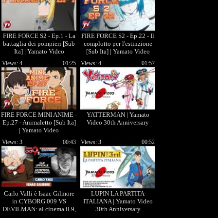
FIRE FORCE S2 - Ep.1 - La
FIRE FORCE S2 - Ep.22 - Il
battaglia dei pompieri [Sub
complotto per l'estinzione
Ita] | Yamato Video
[Sub Ita] | Yamato Video
Views: 4
01:25
Views: 4
01:57
FIRE FORCE MINI ANIME -
YATTERMAN | Yamato
Ep.27 - Animaletto [Sub Ita]
Video 30th Anniversary
| Yamato Video
Views: 3
00:43
Views: 3
00:52
Carlo Valli è Isaac Gilmore
LUPIN LA PARTITA
in CYBORG 009 VS
ITALIANA | Yamato Video
DEVILMAN: al cinema il 9,
30th Anniversary
10 e 11 settembre