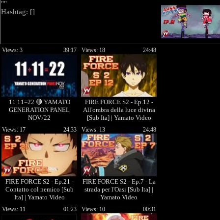
""
Hashtag: [
]
Views: 3
39:17
Views: 18
24:48
11 11=22 🔴 YAMATO
FIRE FORCE S2 - Ep.12 -
GENERATION PANEL
All'ombra della luce divina
NOV./22
[Sub Ita] | Yamato Video
Views: 17
24:33
Views: 13
24:48
FIRE FORCE S2 - Ep.21 -
FIRE FORCE S2 - Ep.7 - La
Contatto col nemico [Sub
strada per l'Oasi [Sub Ita] |
Ita] | Yamato Video
Yamato Video
Views: 11
01:23
Views: 10
00:31