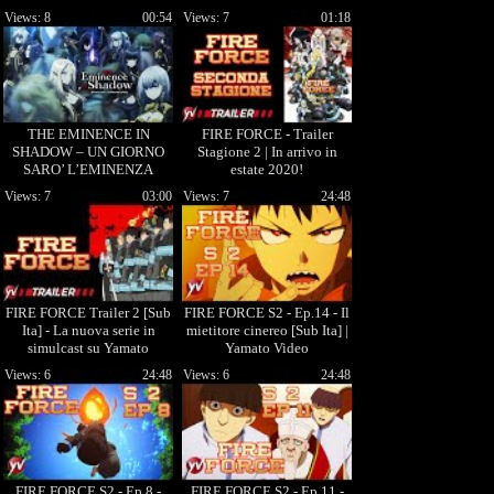
Views: 8
00:54
Views: 7
01:18
THE EMINENCE IN
FIRE FORCE - Trailer
SHADOW – UN GIORNO
Stagione 2 | In arrivo in
SARO’ L’EMINENZA
estate 2020!
GRIGIA - In streaming su
Views: 7
03:00
Views: 7
24:48
ANiME GENERATION
FIRE FORCE Trailer 2 [Sub
FIRE FORCE S2 - Ep.14 - Il
Ita] - La nuova serie in
mietitore cinereo [Sub Ita] |
simulcast su Yamato
Yamato Video
Animation!
Views: 6
24:48
Views: 6
24:48
FIRE FORCE S2 - Ep.8 -
FIRE FORCE S2 - Ep.11 -