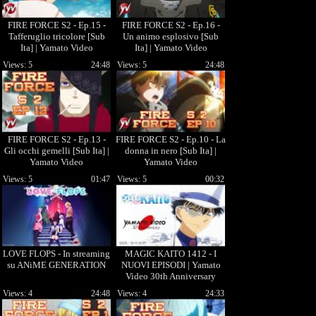
FIRE FORCE S2 - Ep.15 -
FIRE FORCE S2 - Ep.16 -
Tafferuglio tricolore [Sub
Un animo esplosivo [Sub
Ita] | Yamato Video
Ita] | Yamato Video
Views: 5
24:48
Views: 5
24:48
FIRE FORCE S2 - Ep.13 -
FIRE FORCE S2 - Ep.10 - La
Gli occhi gemelli [Sub Ita] |
donna in nero [Sub Ita] |
Yamato Video
Yamato Video
Views: 5
01:47
Views: 5
00:32
LOVE FLOPS - In streaming
MAGIC KAITO 1412 - I
su ANiME GENERATION
NUOVI EPISODI | Yamato
Video 30th Anniversary
Views: 4
24:48
Views: 4
24:33