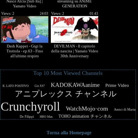
Nasce Alcia [Sub Ita] |
streaming su ANiME
Yamato Video
GENERATION
Views: 2
24:03
Views: 2
01:43
Dash Kappei - Gigi la
DEVILMAN - Il capitolo
Trottola - ep.63 - Fino
della nascita | Yamato Video
all'ultimo respiro
30th Anniversary
Top 10 Most Viewed Channels
KADOKAWAanime
Prime Video
IL LATO POSITIVO
Gio X97
アニプレックス チャンネル
Crunchyroll
WatchMojo·com
Amici di Maria
TOHO animation チャンネル
De Filippi
HBO Max
Torna alla Homepage