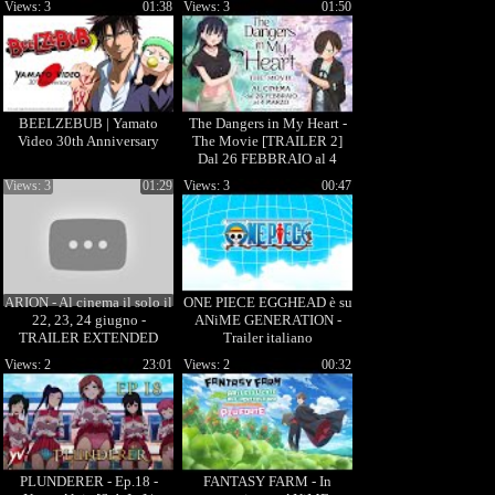
Views: 3
01:38
Views: 3
01:50
BEELZEBUB | Yamato
The Dangers in My Heart -
Video 30th Anniversary
The Movie [TRAILER 2]
Dal 26 FEBBRAIO al 4
MARZO al CINEMA
Views: 3
01:29
Views: 3
00:47
ARION - Al cinema il solo il
ONE PIECE EGGHEAD è su
22, 23, 24 giugno -
ANiME GENERATION -
TRAILER EXTENDED
Trailer italiano
Views: 2
23:01
Views: 2
00:32
PLUNDERER - Ep.18 -
FANTASY FARM - In