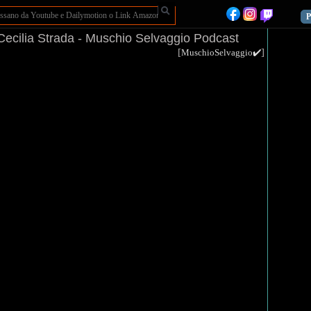
P
 Cecilia Strada - Muschio Selvaggio Podcast
[
]
MuschioSelvaggio✔️