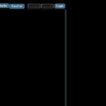
laylist
EasyCut