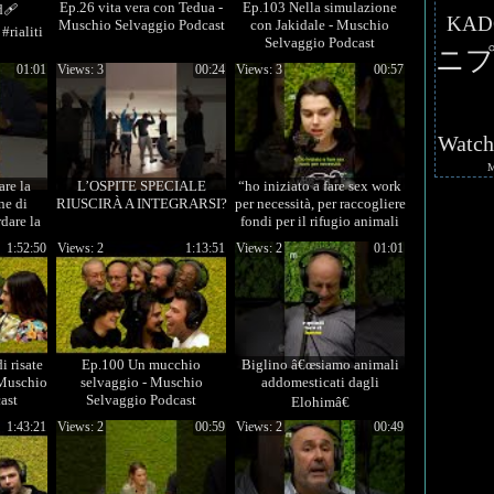
Ep.26 vita vera con Tedua -
Ep.103 Nella simulazione
d🩹
KAD
Muschio Selvaggio Podcast
con Jakidale - Muschio
rialiti
Selvaggio Podcast
ニプ
01:01
Views: 3
00:24
Views: 3
00:57
Watc
are la
L’OSPITE SPECIALE
“ho iniziato a fare sex work
ne di
RIUSCIRÀ A INTEGRARSI?
per necessità, per raccogliere
dare la
fondi per il rifugio animali
arnivori
Hope”
1:52:50
Views: 2
1:13:51
Views: 2
01:01
 risate
Ep.100 Un mucchio
Biglino â€œsiamo animali
 Muschio
selvaggio - Muschio
addomesticati dagli
ast
Selvaggio Podcast
Elohimâ€
#muschioselvaggio
1:43:21
Views: 2
00:59
Views: 2
00:49
#podcast #maurobiglino
#big