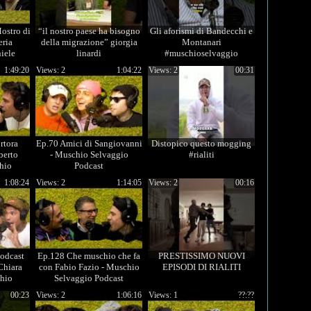
ostro di
“il nostro paese ha bisogno
Gli aforismi di Bandecchi e
eria
della migrazione” giorgia
Montanari
iele
linardi
#muschioselvaggio
chio
#podcast #fedez #mrmarra
1:49:20
Views: 2
1:04:22
Views: 2
00:31
#shorts
rtora
Ep.70 Amici di Sangiovanni
Distopico questo mogging
berto
- Muschio Selvaggio
#rialiti
hio
Podcast
ast
1:08:24
Views: 2
1:14:05
Views: 2
00:16
podcast
Ep.128 Che muschio che fa
PRESTISSIMO NUOVI
Chiara
con Fabio Fazio - Muschio
EPISODI DI RIALITI
chio
Selvaggio Podcast
ast
00:23
Views: 2
1:06:16
Views: 1
??:??