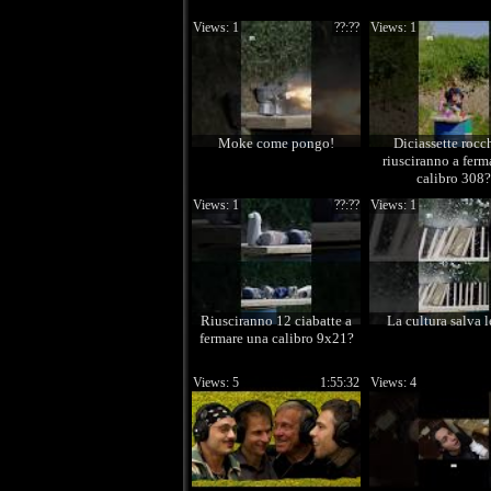
Views: 1
??:??
Views: 1
Moke come pongo!
Diciassette rocc
riusciranno a ferm
calibro 308?
Views: 1
??:??
Views: 1
Riusciranno 12 ciabatte a
La cultura salva l
fermare una calibro 9x21?
Views: 5
1:55:32
Views: 4