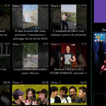
??:??
Views: 1
??:??
Views: 1
??:??
Zo
hetti
Il latte fa bene alle ossa,
L’armatura di cibi e cose
are un
previene l’osteoporosi e
italiane a prova di proiettile
protegge da un fucile della
Guerra Mondiale
??:??
Views: 1
??:??
Views: 1
??:??
e vite
La porcellana non sembra
Abraxas e Bryan Lelli a
tanto efficace
FUORI FORMAT, episodio 1
00:18
Views: 3
54:39
Views: 3
54:23