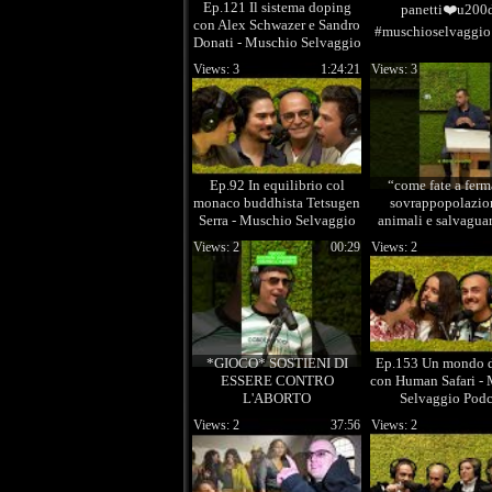
Ep.121 Il sistema doping
panetti❤️u200
con Alex Schwazer e Sandro
#muschioselvaggio #
Donati - Muschio Selvaggio
Podcast
Views: 3
1:24:21
Views: 3
Ep.92 In equilibrio col
“come fate a ferm
monaco buddhista Tetsugen
sovrappopolazio
Serra - Muschio Selvaggio
animali e salvaguar
Podcast
natura?”#veganivsc
Views: 2
00:29
Views: 2
*GIOCO* SOSTIENI DI
Ep.153 Un mondo di
ESSERE CONTRO
con Human Safari -
L'ABORTO
Selvaggio Podc
Views: 2
37:56
Views: 2