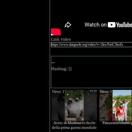
Link video
""
Hashtag: [
]
Views: 1
??:??
Views: 1
Aceto di Modena vs fucile
Panasonic contro
della prima guerra mondiale