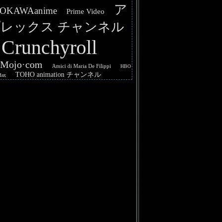
ア
OKAWAanime
Prime Video
レックス チャンネル
Crunchyroll
hMojo·com
Amici di Maria De Filippi
HBO
TOHO animation チャンネル
Max