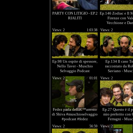
PARTY CON LITIGIO - EP.2
Ep.146 Zodiac e Il M
RIALITI
Firenze con Val
Vecchione e Dan
Trinchieri - Mus
Views: 2
1:03:38
Views: 2
Selvaggio
Ep.98 Un ospite di spessore,
Ep.134 Il caso To
Nello Taver - Muschio
raccontato da Ro
Selvaggio Podcast
Saviano - Musc
Selvaggio Podc
Views: 2
01:01
Views: 2
Fedez parla dellâ€™arresto
Ep.27 Questo è il 
di Shiva #muschioselvaggio
mio preferito con 
#podcast #fedez
Ferragni - Mus
#vincenzodeluca #deluca
Selvaggio Podc
Views: 2
56:59
Views: 2
#mrmar