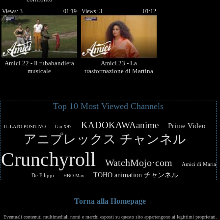
Views: 3
01:19
Views: 3
01:12
Amici 22 - Il rubabandiera
Amici 23 - La
musicale
trasformazione di Martina
Top 10 Most Viewed Channels
KADOKAWAanime
Prime Video
IL LATO POSITIVO
Gio X97
アニプレックス チャンネル
Crunchyroll
WatchMojo·com
Amici di Maria
TOHO animation チャンネル
De Filippi
HBO Max
Torna alla Homepage
Eventuali contenuti multimediali nomi e marchi esposti su questo sito appartengono ai legittimi proprietari.