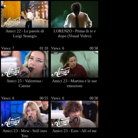
Amici 22 - Le parole di
LORENZO - Prima di te e
Luigi Strangis
dopo (Visual Video)
Views: 7
01:10
Views: 6
00:58
Amici 25 - Valentina -
Amici 23 - Martina e le sue
Catene
emozioni
Views: 6
00:55
Views: 6
00:58
Amici 23 - Mew - Still into
Amici 23 - Ezio - All of me
You