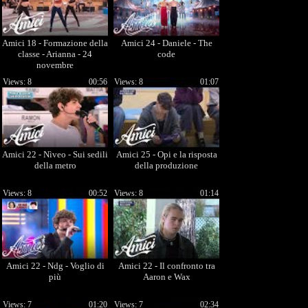
Amici 18 - Formazione della
Amici 24 - Daniele - The
classe - Arianna - 24
code
novembre
Views: 8
00:56
Views: 8
01:07
Amici 22 - Nìveo - Sui sedili
Amici 25 - Opi e la risposta
della metro
della produzione
Views: 8
00:52
Views: 8
01:14
Amici 22 - Ndg - Voglio di
Amici 22 - Il confronto tra
più
Aaron e Wax
Views: 7
01:20
Views: 7
02:34