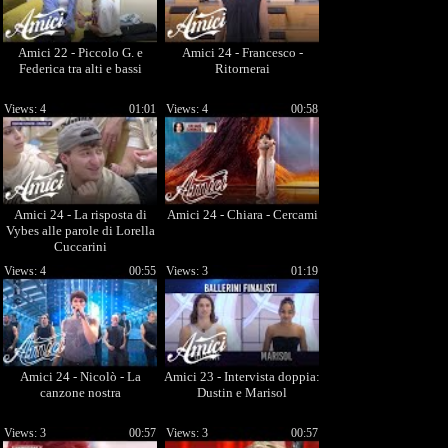
Amici 22 - Piccolo G. e
Amici 24 - Francesco -
Federica tra alti e bassi
Ritornerai
Views: 4
01:01
Views: 4
00:58
Amici 24 - La risposta di
Amici 24 - Chiara - Cercami
Vybes alle parole di Lorella
Cuccarini
Views: 4
00:55
Views: 3
01:19
Amici 24 - Nicolò - La
Amici 23 - Intervista doppia:
canzone nostra
Dustin e Marisol
Views: 3
00:57
Views: 3
00:57