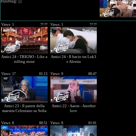
Hashtag: [
]
Views: 1
??:??
Views: 1
??:??
Amici 24 - TRIGNO - Like a
Amici 24 - Il bacio tra Luk3
rolling stone
e Alessia
Views: 17
01:13
Views: 9
00:47
Amici 23 - Il parere della
Amici 22 - Aaron - Another
maestra Celentano su Sofia
love
Views: 8
00:51
Views: 8
01:01