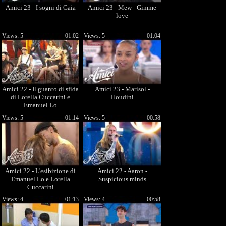
Amici 23 - I sogni di Gaia
Amici 23 - Mew - Gimme
love
Views: 5
01:02
Views: 5
01:04
Amici 22 - Il guanto di sfida
Amici 23 - Marisol -
di Lorella Cuccarini e
Houdini
Emanuel Lo
Views: 5
01:14
Views: 5
00:58
Amici 22 - L'esibizione di
Amici 22 - Aaron -
Emanuel Lo e Lorella
Suspicious minds
Cuccarini
Views: 4
01:13
Views: 4
00:58