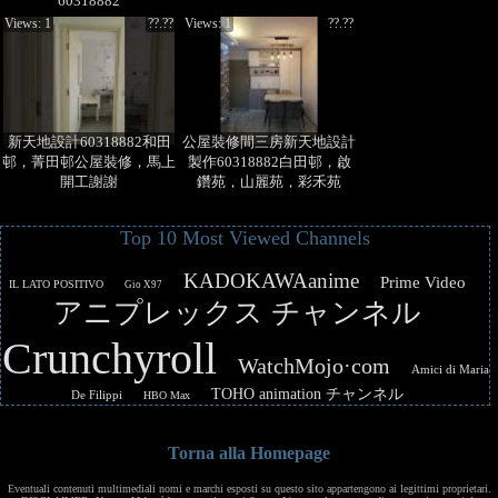
60318882
Views: 1
??.??
Views: 1
??.??
新天地設計60318882和田
公屋裝修間三房新天地設計
邨，菁田邨公屋裝修，馬上
製作60318882白田邨，啟
開工謝謝
鑽苑，山麗苑，彩禾苑
Top 10 Most Viewed Channels
KADOKAWAanime
Prime Video
IL LATO POSITIVO
Gio X97
アニプレックス チャンネル
Crunchyroll
WatchMojo·com
Amici di Maria
TOHO animation チャンネル
De Filippi
HBO Max
Torna alla Homepage
Eventuali contenuti multimediali nomi e marchi esposti su questo sito appartengono ai legittimi proprietari.