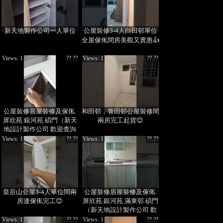
新天地製作公司一人單位
公屋裝修3-4人白田邨單位
全屋傢俬間房美觀又實惠👍
Views: 1
??.??
Views: 1
??.??
公屋裝修居屋裝修及傢俬.
和田邨，箐田邨公屋裝修間
屏欣苑.銀河苑.碩門（新天
兩房完工起貨😊
地設計製作公司 歡迎查詢
35963556 60318882 周小
Views: 1
??.??
Views: 1
??.??
姐）
皇后山公屋3-4人單位間兩
公屋裝修居屋裝修及傢俬.
房連傢俬完工😊
屏欣苑.銀河苑.滿東邨.碩門
（新天地設計製作公司 歡
迎查詢 60318882 周小姐）
Views: 1
??.??
Views: 1
??.??