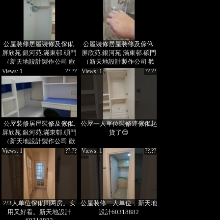
35963556 60318882 周小
姐）
公屋裝修居屋裝修及傢俬.
公屋裝修居屋裝修及傢俬.
屏欣苑.銀河苑.滿東邨.碩門
屏欣苑.銀河苑.滿東邨.碩門
（新天地設計製作公司 歡
（新天地設計製作公司 歡
迎查詢 60318882 周小姐）
迎查詢 60318882 周小姐）
Views: 1
??.??
Views: 1
??.??
公屋裝修居屋裝修及傢俬.
公屋一人單位裝修連傢俬起
屏欣苑.銀河苑.滿東邨.碩門
貨了😊
（新天地設計製作公司 歡
迎查詢 60318882 周小姐）
Views: 1
??.??
Views: 1
??.??
2/3人单位傢俬間两房。实
公屋装修二人单位，新天地
用又好看。新天地設計
設計60318882