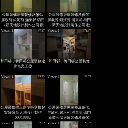
公屋裝修居屋裝修及傢俬.
公屋裝修居屋裝修及傢俬.
屏欣苑.銀河苑.滿東邨.碩門
屏欣苑.銀河苑.滿東邨.碩門
（新天地設計製作公司 歡
（新天地設計製作公司 歡
迎查詢 60318882 周小姐）
迎查詢 60318882 周小姐）
Views: 1
??.??
Views: 1
??.??
和田邨，箐田邨公屋裝修連
和田邨，箐田邨公屋装修
傢俬完工😊
Views: 1
??.??
Views: 1
??.??
公屋裝修間三房準時交樓起
公屋裝修居屋裝修及傢俬.
貨😄😄新天地設計製作
屏欣苑.銀河苑.滿東邨.碩門
60318882
新型公屋居屋裝修及傢俬.
碩門4~6人單位（新天地設
Views: 1
??.??
Views: 1
??.??
計製作公司 歡迎查詢