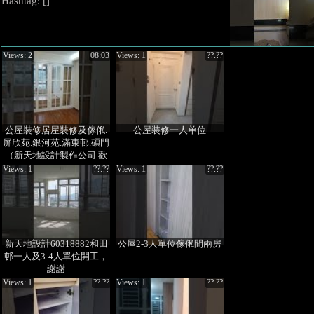
Hashtag: [
]
Views: 2
08:03
Views: 1
??.??
公屋裝修居屋裝修及傢俬.
公屋装修一人单位
屏欣苑.銀河苑.滿東邨.碩門
（新天地設計製作公司 歡
迎查詢 60318882 周小姐）
Views: 1
??.??
Views: 1
??.??
新天地設計60318882和田
公屋2-3人單位傢俬間兩房
邨一人及3-4人單位開工，
謝謝
Views: 1
??.??
Views: 1
??.??