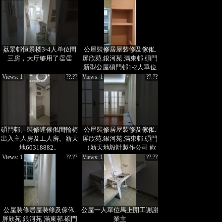
荔景邨恒景楼3-4人单位間
公屋裝修居屋裝修及傢俬.
三房，大厅够用了👏👏
屏欣苑.銀河苑.滿東邨.碩門
新型公屋碩門邨1-2人單位
（新天地設計製作公司 歡
Views: 1
??.??
Views: 1
??.??
迎查詢 35963556
60318882 周小姐）
碩門邨。裝修連傢俬間輪椅
公屋裝修居屋裝修及傢俬.
出入主人房及工人房。新天
屏欣苑.銀河苑.滿東邨.碩門
地60318882。
（新天地設計製作公司 歡
迎查詢 60318882 周小姐）
Views: 1
??.??
Views: 1
??.??
公屋裝修居屋裝修及傢俬.
公屋一人單位馬上開工謝謝
屏欣苑.銀河苑.滿東邨.碩門
業主