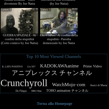
divertente By Joe Natta
(by Joe Natta)
(CULT)
Views: 1
??.??
Views: 1
??.??
GUERRA SPAZIALE - Ai
Chi è l'altro? Ai confini della
confini della stupidità
stupidità - Parodia
(Corto comico by Joe Natta)
demenziale by Joe Natta
Top 10 Most Viewed Channels
KADOKAWAanime
Prime Video
IL LATO POSITIVO
Gio X97
アニプレックス チャンネル
Crunchyroll
WatchMojo·com
Amici di Maria
TOHO animation チャンネル
De Filippi
HBO Max
Torna alla Homepage