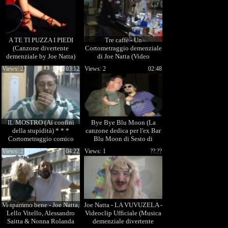
A TE TI PUZZA I PIEDI
Tre caffè - Un
(Canzone divertente
Cortometraggio demenziale
demenziale by Joe Natta)
di Joe Natta (Video
divertente comico)
Views: 2
03:12
Views: 2
02:48
IL MOSTRO (Ai confini
Bye Bye Blu Moon (La
della stupidità) * * *
canzone dedica per l'ex Bar
Cortometraggio comico
Blu Moon di Sesto di
divertente by Joe Natta
Moriano)
Views: 2
04:22
Views: 1
??.??
Vi spammo bene - Joe Natta,
Joe Natta - LA VUVUZELA -
Lello Vitello, Alessandro
Videoclip Ufficiale (Musica
Saitta & Nonna Rolanda
demenziale divertente