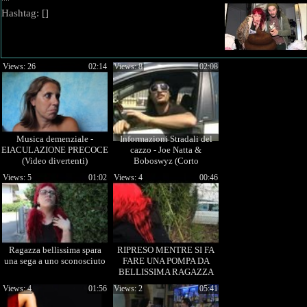
""
Hashtag: [
]
Views: 26
02:14
Views: 8
02:08
Musica demenziale -
Informazioni Stradali del
EIACULAZIONE PRECOCE
cazzo - Joe Natta &
(Video divertenti)
Boboswyz (Corto
demenziale)
Views: 5
01:02
Views: 4
00:46
Ragazza bellissima spara
RIPRESO MENTRE SI FA
una sega a uno sconosciuto
FARE UNA POMPA DA
BELLISSIMA RAGAZZA
Views: 4
01:56
Views: 2
05:41