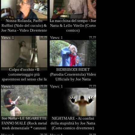
Nonna Rolanda, Paolo
La macchina del tempo - Joe
Ruffini (Nido del cuculo) &
Natta & Lello Vitello (Corto
Joe Natta - Video Divertente
comico)
CULT
Views: 1
??.??
Views: 1
??.??
Colpo d'occhio - Il
BIDIBIBODI BIDET
cortometraggio più
(Parodia Cenerentola) Video
spaventoso nel senso che fa
Ufficiale by Joe Natta
caà della rete
(Divertente demenziale)
Views: 1
??.??
Views: 1
??.??
Joe Natta - LE SIGARETTE
NIGHTMARE - Ai confini
FANNO MALE (Rock metal
della stupidità by Joe Natta
trash demenziale * canzoni
(Corto comico divertente)
divertenti)