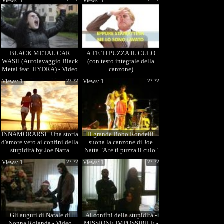
Views: 1
??.??
Views: 1
??.??
BLACK METAL CAR
A TE TI PUZZA IL CULO
WASH (Autolavaggio Black
(con testo integrale della
Metal feat. HYDRA) - Video
canzone)
Ufficiale HD by Joe Natta
Views: 1
??.??
Views: 1
??.??
INNAMORARSI . Una storia
Il grande Bobo Rondelli
d'amore vero ai confini della
suona la canzone di Joe
stupidità by Joe Natta
Natta "A te ti puzza il culo"
durante un
Views: 1
??.??
Views: 1
??.??
Gli auguri di Natale di
Ai confini della stupidità -
Nonna Rolanda - Video
MISSIONE IMPOSSIBILE -