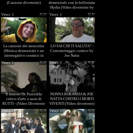
(Canzone divertente)
demenziale con la bellissima
Hydra (Video divertente by
Joe Natta)
Views: 1
??.??
Views: 1
??.??
La canzone dei moscerini
LO SAI CHI TI SALUTA? -
(Musica demenziale e un
Cortometraggio comico by
interrogativo cosmico in
Joe Natta
descrizione)
Views: 1
??.??
Views: 1
??.??
Il famoso Dr. Pusceddu
NONNA ROLANDA & JOE
critico d'arte a suon di
NATTA CONTRO I MORTI
RUTTI - (Video Divertente
VIVENTI (Video divertente)
by Joe Natta)
Views: 1
??.??
Views: 1
??.??