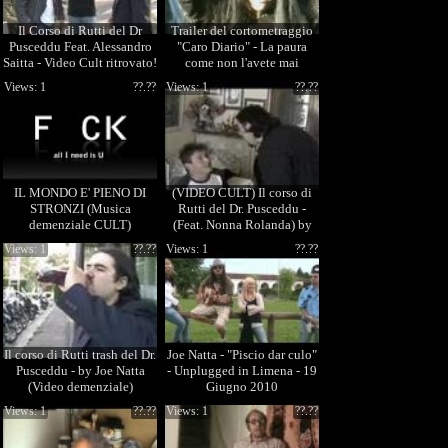
Il Corso di Rutti del Dr
Trailer del cortometraggio
Pusceddu Feat. Alessandro
"Caro Diario" - La paura
Saitta - Video Cult ritrovato!
come non l'avete mai
conosciuta
Views: 1
??.??
Views: 1
??.??
IL MONDO E' PIENO DI
(VIDEO CULT) Il corso di
STRONZI (Musica
Rutti del Dr. Pusceddu -
demenziale CULT)
(Feat. Nonna Rolanda) by
Joe Natta
Views: 1
??.??
Views: 1
??.??
Il corso di Rutti trash del Dr.
Joe Natta - "Piscio dar culo"
Pusceddu - by Joe Natta
- Unplugged in Limena - 19
(Video demenziale)
Giugno 2010
Views: 1
??.??
Views: 1
??.??