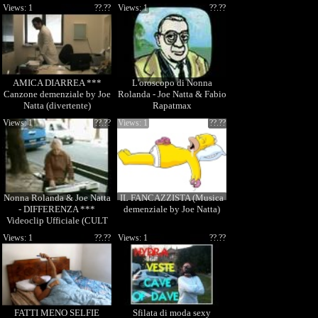
(Trash Cult)
parodia)
Views: 1
??.??
Views: 1
??.??
AMICA DIARREA ***
L'oroscopo di Nonna
Canzone demenziale by Joe
Rolanda - Joe Natta & Fabio
Natta (divertente)
Rapatmax
Views: 1
??.??
Views: 1
??.??
Nonna Rolanda & Joe Natta
IL FANCAZZISTA (Musica
- DIFFERENZA ***
demenziale by Joe Natta)
Videoclip Ufficiale (CULT
divertente)
Views: 1
??.??
Views: 1
??.??
FATTI MENO SELFIE
Sfilata di moda sexy