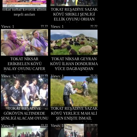
tokat turhal kıvırcık alinin
TOKAT REŞADİYE SAZAK
neşeli anıları
KÖYÜ SIRIKLI ŞENLİGİ
ELLİK OYUNU ORHAN
KOCYİGİT BİR SELAM
Views: 1
??.??
Views: 1
??.??
YOLADIM ALMADINMI
SEN
TOKAT NİKSAR
TOKAT NİKSAR GEYRAN
ERİKBELEN KÖYÜ
KÖYÜ İLHAN DONDURMA
HALAY OYUNU CAFER
YÜCE DAGBAŞNDAN
ÖZDEMİRİLE KARDEŞİ
EYLEDİN BENİ
Views: 1
??.??
Views: 1
??.??
DAVULCU
TOKAT REŞADİYE
TOKAT REŞADİYE SAZAK
GÖKÖYÜN ALTINDEDE
KÖYÜ YERLİCE MAH ALİ
ŞENLİGİ ALACAM OYUNU
ŞEN ENİŞTE İSMAİL
CELAL UCAR
ARSLAN OT BİCİMİ
Views: 1
??.??
Views: 1
??.??