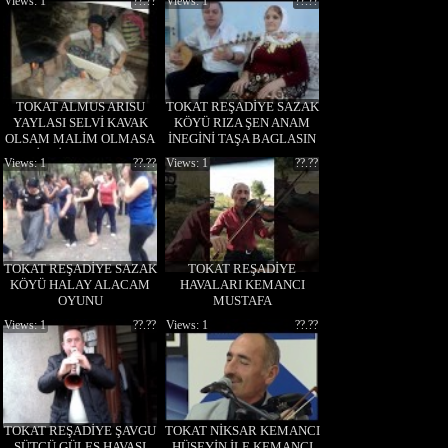
Views: 1
??.??
Views: 1
??.??
TOKAT ALMUS ARISU
TOKAT REŞADİYE SAZAK
YAYLASI SELVİ KAVAK
KÖYÜ RIZA ŞEN ANAM
OLSAM MALİM OLMASA
İNEGİNİ TAŞA BAGLASIN
MİHRİCAN BAHAR
Views: 1
??.??
Views: 1
??.??
TOKAT REŞADİYE SAZAK
TOKAT REŞADİYE
KÖYÜ HALAY ALACAM
HAVALARI KEMANCI
OYUNU
MUSTAFA
Views: 1
??.??
Views: 1
??.??
TOKAT REŞADİYE ŞAVGU
TOKAT NİKSAR KEMANCI
SÜTCÜ GÜLEŞ HAVASI
HÜSEYİN İLE KEMANCI