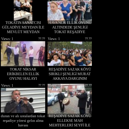
TOKATIN SANATCISI
HAVA NUR ELLİK OYUNU
GÜLADİYE MEYDAN İLE
ALTINDEDE ŞENLİGİ
MEVLÜT MEYDAN
TOKAT REŞADİYE
Views: 1
??.??
Views: 1
??.??
TOKAT NİKSAR
REŞADİYE SAZAK KÖYÜ
ERİKBELEN ELLİK
SIRIKLI ŞENLİGİ MURAT
OYUNU HALAYI
AKKAYA DARGINIM
DAGLAR YORGUNUM
Views: 1
??.??
Views: 1
??.??
DAGLAR DAGLAR
duran ve alı ustalardan tokat
REŞADİYE SAZAK KÖYÜ
reşadiye yöresi gelın alma
ELLEKSE MAH
havası
MEHTERLERİ SEYFİ İLE