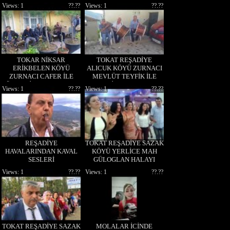
SALİH KARDEŞLER
Views: 1
??.??
Views: 1
??.??
TOKAR NİKSAR
TOKAT REŞADİYE
ERİKBELEN KÖYÜ
ALICUK KÖYÜ ZURNACI
ZURNACI CAFER İLE
MEVLÜT TEYFİK İLE
ÖZDEMİR KARDEŞLER
SALİM AKPINAR
Views: 1
??.??
Views: 1
??.??
UZUN HAVA
KARDEŞLER REŞADİYE
MEHTERLERİ
REŞADİYE
TOKAT REŞADİYE SAZAK
HAVALARINDAN KAVAL
KÖYÜ YERLİCE MAH
SESLERİ
GÜLOGLAN HALAYI
MURAT AKKAYA
Views: 1
??.??
Views: 1
??.??
TOKAT REŞADİYE SAZAK
MOLALAR İCİNDE