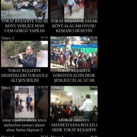
TOKAT REŞADİYE SAZAK
TOKAT REŞADİYE SAZAK
KÖYÜ YERLİCE MAH
KÖYÜ ALACAM OYUNU
CEM GÖRGÜ YAPİLISI
KEMANCI HÜSEYİN
KURBAN TEKBİRLEME
Views: 1
??.??
Views: 1
??.??
TOKAT REŞADİYE
TOKAT REŞADİYE
MEHTERLERİ TURAN İLE
GÖKÖYÜN ALTİN DEDE
ALİ ŞEN İKİLİSİ
ŞENLİGİ CELAL UCAR
ELLİK OYUNU
Views: 1
??.??
Views: 1
??.??
tokat reşadiye alıcuk köyü
MURAT AKKAYA
mehterleri zurnacı ahmet
AMANETİ SANA BOZATLI
altun Salim Akpinar 3
HIZIR TOKAT REŞADİYE
DÖLLÜK KÖYÜ