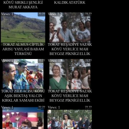
KÖYÜ SIRIKLI ŞENLİGİ
KALDIK ATATÜRK
MURAT AKKAYA
ALACAM OYUNU
Views: 1
??.??
Views: 1
??.??
TOKAT ALMUS CİFTLİK
TOKAT REŞADİYE SAZAK
ARISU YAYLASİ BABAM
KÖYÜ YERLİCE MAH
TÜRKÜSÜ
BEYGOZ PİKNİGİ ELLİK
OYUNU KEMANCI
Views: 1
??.??
Views: 1
??.??
HÜSEYİN
TOKAT ZİLE ACISU KÖYÜ
TOKAT REŞADİYE SAZAK
AŞIK BEKTAŞ YALCIN
KÖYÜ YERLİCE MAH
KIRKLAR SAMAHI EKİBİ
BEYGOZ PİKNİGİ ELLİK
OYUNU
Views: 1
??.??
Views: 1
??.??