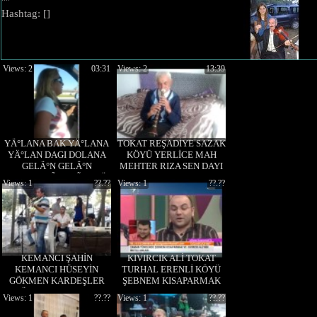
""
Hashtag: [
]
Views: 2
03:31
Views: 2
13:39
YÄ°LANA BAK YÄ°LANA
TOKAT REŞADİYE SAZAK
YÄ°LAN DAGI DOLANA
KÖYÜ YERLİCE MAH
GELÄ°N GELÄ°N
MEHTER RIZA SEN DAYI
AGLAMA TÃœRKÃœEVÄ°
ZURNACTOZANLI
Views: 1
??.??
Views: 1
??.??
1
DERESİNİ GÜLÜ I
KEMANCI ŞAHİN
KIVIRCIK ALİ TOKAT
KEMANCI HÜSEYİN
TURHAL ERENLİ KÖYÜ
GÖKMEN KARDEŞLER
ŞEBNEM KISAPARMAK
GÜL OLMAZ OLSUN
Views: 1
??.??
Views: 1
??.??