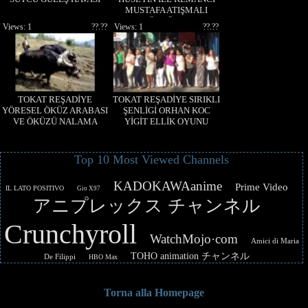
MUSTAFA ATIŞMALI
TÜRKÜLER
Views: 1
??.??
Views: 1
??.??
TOKAT REŞADİYE
TOKAT REŞADİYE SIRIKLI
YÖRESEL ÖKÜZ ARABASI
ŞENLİGİ ORHAN KOC
VE ÖKÜZÜ NALAMA
YİGİT ELLİK OYUNU
ANILARINDAN
GÖRÜNTÜLER
Top 10 Most Viewed Channels
KADOKAWAanime
Prime Video
IL LATO POSITIVO
Gio X97
アニプレックス チャンネル
Crunchyroll
WatchMojo·com
Amici di Maria
TOHO animation チャンネル
De Filippi
HBO Max
Torna alla Homepage