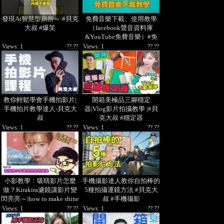
發現Ai智慧型廁所～ #貝克
免費音樂下載、使用教學
大叔 #爆笑
（facebook聲音資料庫
&YouTube免費音樂）#免
費音樂 #貝克大叔
Views: 1
??.??
Views: 1
??.??
教你輕鬆學會手機拍影片|
開箱美極品三腳穩定
手機拍片教學達人-貝克大
器|Vlog影片拍攝教學 |#貝
叔
克大叔 #穩定器
Views: 1
??.??
Views: 1
??.??
小影教學：吸睛影片怎麼
手機攝影達人教你自拍棒的
做？Kirakira濾鏡讓影片變
5種拍攝運鏡方法 #貝克大
閃亮亮～|how to make shine
叔 #手機攝影
effect in VivaVideo 貝克大
Views: 1
??.??
Views: 1
??.??
叔