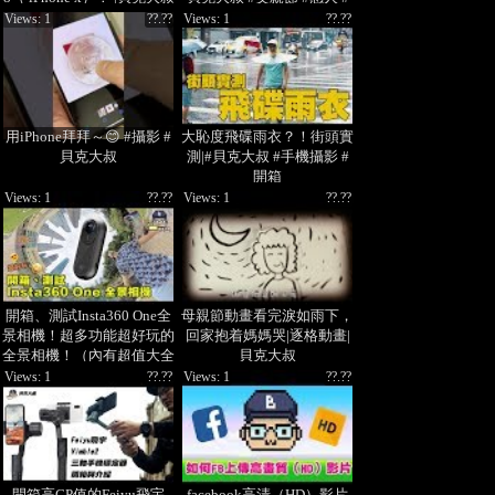
感動
Views: 1
??.??
Views: 1
??.??
用iPhone拜拜～😊 #攝影 #
大恥度飛碟雨衣？！街頭實
貝克大叔
測|#貝克大叔 #手機攝影 #
開箱
Views: 1
??.??
Views: 1
??.??
開箱、測試Insta360 One全
母親節動畫看完淚如雨下，
景相機！超多功能超好玩的
回家抱着媽媽哭|逐格動畫|
全景相機！（內有超值大全
貝克大叔
配團購，現省2000！）
Views: 1
??.??
Views: 1
??.??
開箱高CP值的Feiyu飛宇
facebook高清（HD）影片