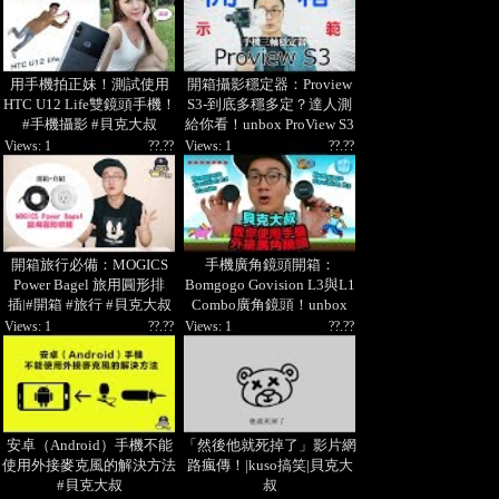
用手機拍正妹！測試使用
開箱攝影穩定器：Proview
HTC U12 Life雙鏡頭手機！
S3-到底多穩多定？達人測
#手機攝影 #貝克大叔
給你看！unbox ProView S3
Stabilizer|貝克大叔
Views: 1
??.??
Views: 1
??.??
開箱旅行必備：MOGICS
手機廣角鏡頭開箱：
Power Bagel 旅用圓形排
Bomgogo Govision L3與L1
插|#開箱 #旅行 #貝克大叔
Combo廣角鏡頭！unbox
Wide Angle Phone Lenses|貝
Views: 1
??.??
Views: 1
??.??
克大叔
安卓（Android）手機不能
「然後他就死掉了」影片網
使用外接麥克風的解決方法
路瘋傳！|kuso搞笑|貝克大
#貝克大叔
叔