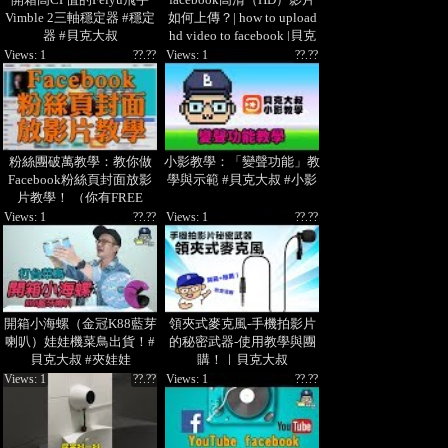
Vimble 2三軸穩定器 #穩定
如何上傳？| how to upload
器 #貝克大叔
hd video to facebook |貝克
大叔
Views: 1
??.??
Views: 1
??.??
粉絲團破萬教學：教你做
小影教學：「變聲功能」教
Facebook粉絲頁封面放影
學與示範 #貝克大叔 #小影
片教學！ （你有FREE
STYLE嗎）How to make an
Views: 1
??.??
Views: 1
??.??
AWESOME Facebook page
cover video|貝克大叔
開箱小海螺（金冠K88藍芽
領夾式麥克風-手機拍影片
喇叭）娃娃機菜鳥出貨！#
的秘密武器-使用教學與團
貝克大叔 #夾娃娃
購！｜貝克大叔
Views: 1
??.??
Views: 1
??.??