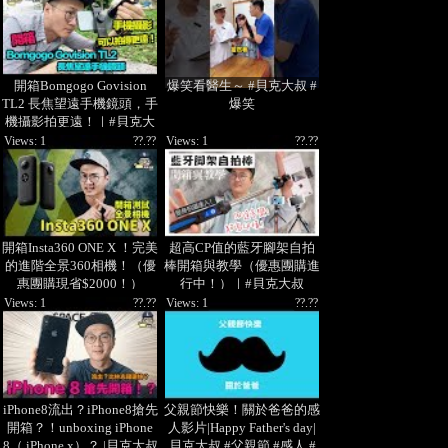
開箱Bomgogo Govision
爆笑看醫生～ #貝克大叔 #
TL2 長焦望遠手機鏡頭，手
爆笑
機攝影拍更遠！｜#貝克大
叔 #開箱
Views: 1
??.??
Views: 1
??.??
開箱Insta360 ONE X ！完美
超高CP值的藍牙腳架自拍
的進階全景360相機！（優
棒開箱與教學（優惠團購進
惠團購現省$2000！）
行中！）｜#貝克大叔
Views: 1
??.??
Views: 1
??.??
iPhone8流出？iPhone8搶先
父親節快樂！關於爸爸的感
開箱？！unboxing iPhone
人影片|Happy Father's day|
8（ iPhone x）？ |貝克大叔
貝克大叔 #父親節 #感人 #