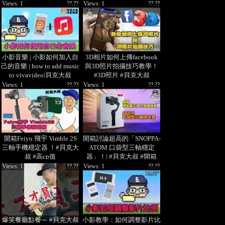
Views: 1
??.??
Views: 1
??.??
小影音樂 | 小影如何加入自
3D相片如何上傳facebook
己的音樂 | how to add music
與3D照片拍攝技巧教學！
to vivavideo|貝克大叔
#3D照片 #貝克大叔
Views: 1
??.??
Views: 1
??.??
開箱Feiyu 飛宇 Vimble 2S
開箱討論超高的「SNOPPA-
三軸手機穩定器 ！#貝克大
ATOM 口袋型三軸穩定
叔 #高cp值
器」！| #貝克大叔 #開箱
Views: 1
??.??
Views: 1
??.??
爆笑餐廳點餐～ #貝克大叔
小影教學：如何調整影片比