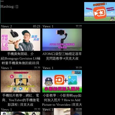
""
Hashtag: [
]
Views: 2
05:23
Views: 1
??.??
手機廣角開箱、介
ATOM口袋型三軸穩定器常
紹|Bomgogo Govision L6極
見問題教學 #貝克大叔
輕量手機廣角微距鏡頭|貝
克大叔
Views: 1
??.??
Views: 1
??.??
手機拍片教學，網紅、電
小影教學：小影剪輯app如
商、YouTuber的手機微電
何加入照片？How to Add
影課程 | 貝克大叔
Picture to Vivavideo |貝克大
叔 #小影 #教學
Views: 1
??.??
Views: 1
??.??