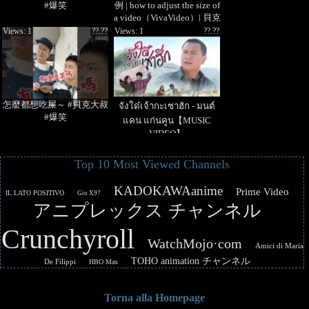
#爆笑
例 | how to adjust the size of
a video（VivaVideo）| 貝克
大叔
Views: 1
??.??
Views: 1
??.??
怎麼都想吃屎～ #貝克大叔
จังใด๋เจ้ากะเซาฮัก - มนต์
#爆笑
แคน แก่นคูน【MUSIC
VIDEO】
Top 10 Most Viewed Channels
KADOKAWAanime
Prime Video
IL LATO POSITIVO
Gio X97
アニプレックス チャンネル
Crunchyroll
WatchMojo·com
Amici di Maria
TOHO animation チャンネル
De Filippi
HBO Max
Torna alla Homepage