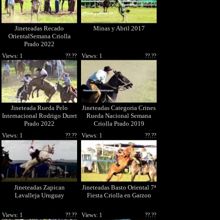
Jineteadas Recado
Minas y Abril 2017
OrientalSemana Criolla
Prado 2022
Views: 1
??.??
Views: 1
??.??
Jineteada Rueda Pelo
Jineteadas Categoria Crines
Internacional Rodrigo Duret
Rueda Nacional Semana
Prado 2022
Criolla Prado 2019
Views: 1
??.??
Views: 1
??.??
Jineteadas Zapican
Jineteadas Basto Oriental 7ª
Lavalleja Uruguay
Fiesta Criolla en Garzon
Views: 1
??.??
Views: 1
??.??