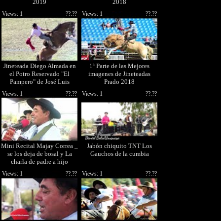
2019
2018
Views: 1
??.??
Views: 1
??.??
Jineteada Diego Almada en
1ª Parte de las Mejores
el Potro Reservado "El
imagenes de Jineteadas
Pampero" de José Luis
Prado 2018
Gonzalez Prad
Views: 1
??.??
Views: 1
??.??
Mini Recital Majay Correa _
Jabón chiquito TNT Los
se los deja de bosal y La
Gauchos de la cumbia
charla de padre a hijo
Views: 1
??.??
Views: 1
??.??