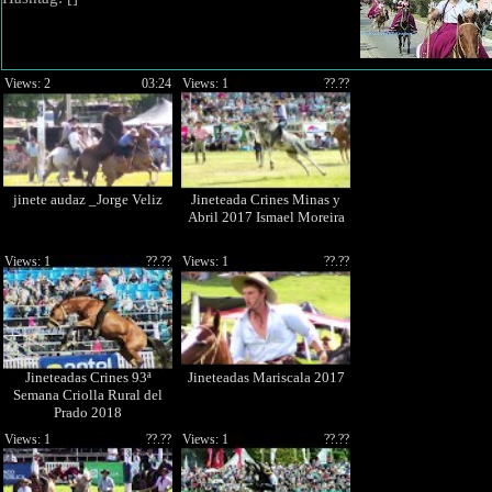
Views: 2
03:24
Views: 1
??.??
jinete audaz _Jorge Veliz
Jineteada Crines Minas y
Abril 2017 Ismael Moreira
Views: 1
??.??
Views: 1
??.??
Jineteadas Crines 93ª
Jineteadas Mariscala 2017
Semana Criolla Rural del
Prado 2018
Views: 1
??.??
Views: 1
??.??