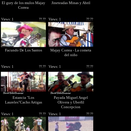
El gury de los mulos Majay
Jineteadas Minas y Abril
Correa
Views: 1
??.??
Views: 1
??.??
Facundo De Los Santos
Majay Correa - La cometa
del niño
Views: 1
??.??
Views: 1
??.??
Estancia "Los
Payada Miguel Angel
Laureles"Cacho Artigas
Olivera y Uberfil
Concepcion
Views: 1
??.??
Views: 1
??.??