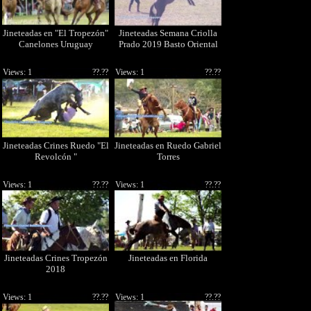
Jineteadas en "El Tropezón"
Jineteadas Semana Criolla
Canelones Uruguay
Prado 2019 Basto Oriental
Views: 1
??.??
Views: 1
??.??
Jineteadas Crines Ruedo "El
Jineteadas en Ruedo Gabriel
Revolcón "
Torres
Views: 1
??.??
Views: 1
??.??
Jineteadas Crines Tropezón
Jineteadas en Florida
2018
Views: 1
??.??
Views: 1
??.??