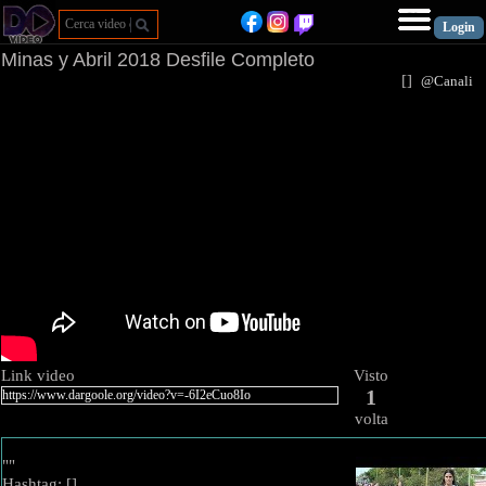
Minas y Abril 2018 Desfile Completo
[
]
@Canal
Link video
Visto
1
volta
""
Hashtag: [
]