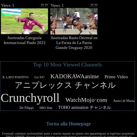
Views: 1
??.??
Views: 1
??.??
Jineteadas Categoría
Jineteadas Basto Oriental en
Internacional Prado 2022
La Fiesta de La Patria
Grande Uruguay 2020
Top 10 Most Viewed Channels
KADOKAWAanime
Prime Video
IL LATO POSITIVO
Gio X97
アニプレックス チャンネル
Crunchyroll
WatchMojo·com
Amici di Maria
TOHO animation チャンネル
De Filippi
HBO Max
Torna alla Homepage
Eventuali contenuti multimediali nomi e marchi esposti su questo sito appartengono ai legittimi proprietari.
DISCLAIMER: Nessun Video è hostato sui nostri Server. L'eventuale presenza di contenuti protetti da