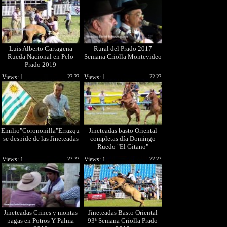
Luis Alberto Cartagena
Rural del Prado 2017
Rueda Nacional en Pelo
Semana Criolla Montevideo
Prado 2019
Views: 1
??.??
Views: 1
??.??
Emilio"Corononilla"Errazquin
Jineteadas basto Oriental
se despide de las Jineteadas
completas día Domingo
Ruedo "El Gitano"
Views: 1
??.??
Views: 1
??.??
Jineteadas Crines y montas
Jineteadas Basto Oriental
pagas en Potros Y Palma
93ª Semana Criolla Prado