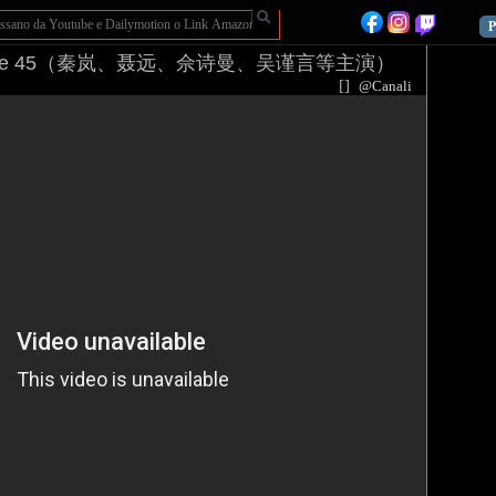
P
xi Palace 45（秦岚、聂远、佘诗曼、吴谨言等主演）
[
]
@Canali