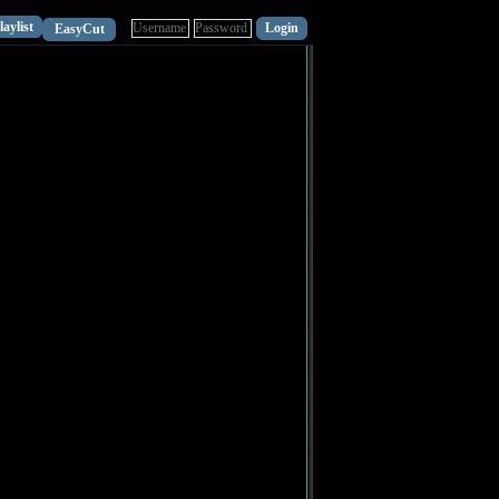
laylist
EasyCut