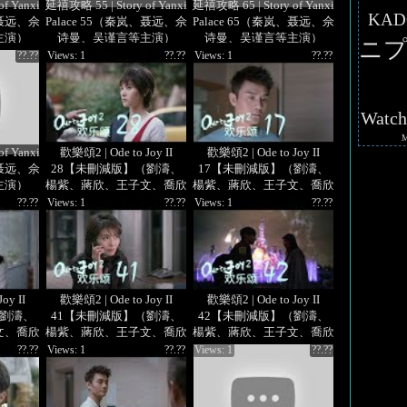
f Yanxi
延禧攻略 55 | Story of Yanxi
延禧攻略 65 | Story of Yanxi
KAD
、聂远、佘
Palace 55（秦岚、聂远、佘
Palace 65（秦岚、聂远、佘
主演）
诗曼、吴谨言等主演）
诗曼、吴谨言等主演）
ニプ
??.??
Views: 1
??.??
Views: 1
??.??
Watc
f Yanxi
歡樂頌2 | Ode to Joy II
歡樂頌2 | Ode to Joy II
、聂远、佘
28【未刪減版】（劉濤、
17【未刪減版】（劉濤、
主演）
楊紫、蔣欣、王子文、喬欣
楊紫、蔣欣、王子文、喬欣
等主演）
等主演）
??.??
Views: 1
??.??
Views: 1
??.??
oy II
歡樂頌2 | Ode to Joy II
歡樂頌2 | Ode to Joy II
（劉濤、
41【未刪減版】（劉濤、
42【未刪減版】（劉濤、
文、喬欣
楊紫、蔣欣、王子文、喬欣
楊紫、蔣欣、王子文、喬欣
等主演）
等主演）
??.??
Views: 1
??.??
Views: 1
??.??