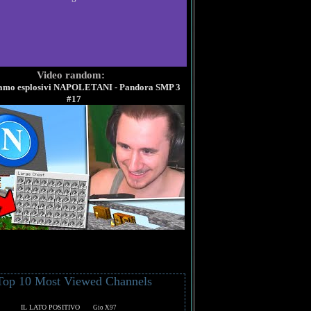
Video random:
amo esplosivi NAPOLETANI - Pandora SMP 3
#17
Top 10 Most Viewed Channels
IL LATO POSITIVO
Gio X97