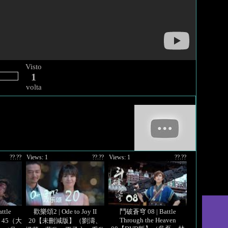
Visto
1
volta
??.??
Views: 1
??.??
Views: 1
??.??
ttle
歡樂頌2 | Ode to Joy II
鬥破蒼穹 08 | Battle
Through the Heaven
en 45（大
20【未刪減版】（劉濤、