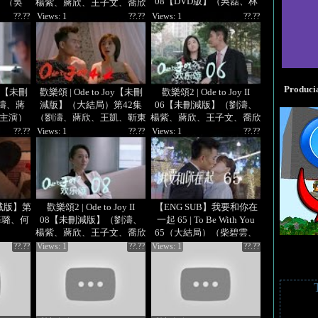
08【DVD版】（吳磊、林
】（吳
楊紫、蔣欣、王子文、喬欣
允、李沁、陳楚河等主演）
陳楚河等
等主演）
??.??
Views: 1
??.??
Views: 1
??.??
Produci
Joy【未刪
歡樂頌 | Ode to Joy【未刪
歡樂頌2 | Ode to Joy II
濤、蔣
減版】（大結局）第42集
06【未刪減版】（劉濤、
主演）
（劉濤、蔣欣、王凱、靳東
楊紫、蔣欣、王子文、喬欣
等主演）
等主演）
??.??
Views: 1
??.??
Views: 1
??.??
减版】第
歡樂頌2 | Ode to Joy II
【ENG SUB】我要和你在
海璐、何
08【未刪減版】（劉濤、
一起 65 | To Be With You
楊紫、蔣欣、王子文、喬欣
65（大結局）（柴碧雲、
等主演）
孫紹龍、萬思維等主演）
??.??
Views: 1
??.??
Views: 1
??.??