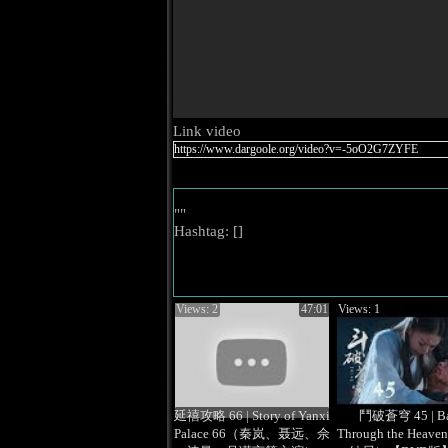
Link video
""
Hashtag: [
]
Views: 2
47:01
Views: 1
延禧攻略 66 | Story of Yanxi
鬥破蒼穹 45 | Ba
Palace 66（秦岚、聂远、佘
Through the Heav