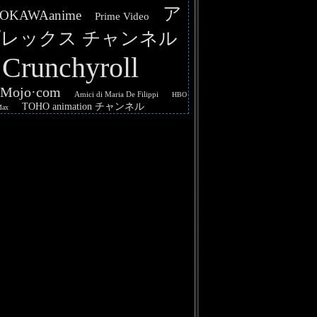
ア
OKAWAanime
Prime Video
レックス チャンネル
Crunchyroll
hMojo·com
Amici di Maria De Filippi
HBO
TOHO animation チャンネル
Max