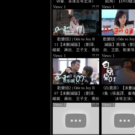
诗曼、吴谨言等主演）
結局）【DVD版
磊、林允、李沁、
Views: 1
??.??
Views: 1
主演）
歡樂頌2 | Ode to Joy II
歡樂頌 | Ode to 
11【未刪減版】（劉濤、
減版】第3集（劉
楊紫、蔣欣、王子文、喬欣
欣、王凱、靳東等
等主演）
Views: 1
??.??
Views: 1
歡樂頌2 | Ode to Joy II
《白鹿原》【未删
07【未刪減版】（劉濤、
1集（張嘉譯、秦
楊紫、蔣欣、王子文、喬欣
冰等主演）
等主演）
Views: 1
??.??
Views: 1