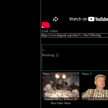
Link video
""
Hashtag: [
]
Views: 1
??.??
Views: 2
Familie Heinz Becker 20
Gerd Duddenhö
Bier Oder Wein