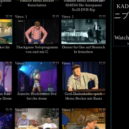
rogramm
Familie Heinz Becker
Familie Heinz Becker 22
G
Kurschatten
S04E04 Die Autopanne
KAD
XviD DVB Rip
ニプ
??.??
Views: 1
??.??
Views: 1
??.??
Watc
ker Im
5Sackgasse Soloprogramm
Dinner for One auf Hessisch
von und mit G
hr fernsehen
??.??
Views: 1
??.??
Views: 1
??.??
nn Run
Jeanette Biedermann live
Gerd Dudenhöffer spielt
he Dome
bei the dome
Heinz Becker mit Basta
??.??
Views: 1
??.??
Views: 1
??.??