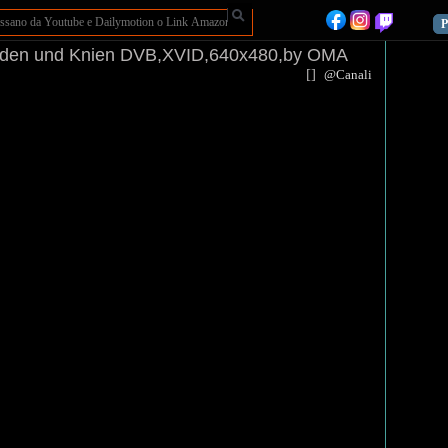
P
enden und Knien DVB,XVID,640x480,by OMA
[
]
@Canali