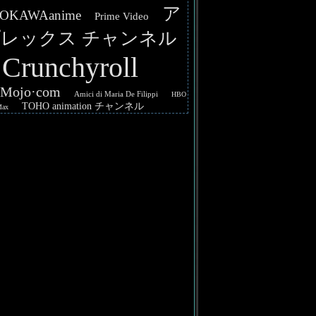
ア
OKAWAanime
Prime Video
レックス チャンネル
Crunchyroll
hMojo·com
Amici di Maria De Filippi
HBO
TOHO animation チャンネル
Max