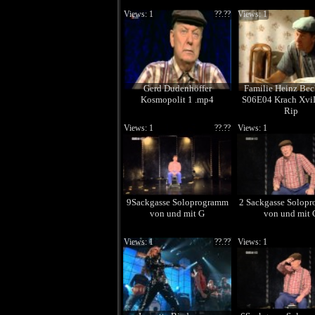
Views: 1
??.??
Views: 1
Gerd Dudenhöffer
Familie Heinz Bec
Kosmopolit 1 .mp4
S06E04 Krach Xv
Rip
Views: 1
??.??
Views: 1
9Sackgasse Soloprogramm
2 Sackgasse Solop
von und mit G
von und mit 
Views: 1
??.??
Views: 1