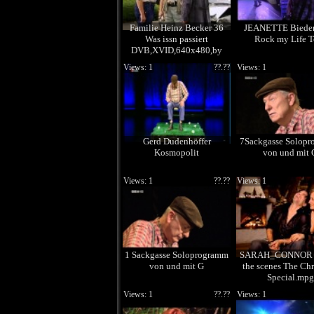
Familie Heinz Becker 36
JEANETTE Biede
Was issn passiert
Rock my Life T
DVB,XVID,640x480,by
OMA
Views: 1
??.??
Views: 1
Gerd Dudenhöffer
7Sackgasse Solop
Kosmopolit
von und mit 
Views: 1
??.??
Views: 1
1 Sackgasse Soloprogramm
SARAH_CONNOR 
von und mit G
the scenes The Chr
Special.mpg
Views: 1
??.??
Views: 1