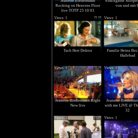
Jeanette Biedermann
6Sackgasse Solop
Rocking on Heavens Floor
von und mit 
live TOTP 25 10 03
Views: 1
??.??
Views: 1
Tach Herr Doktor
Familie Heinz Bec
Hallebad
Views: 1
??.??
Views: 1
Jeanette Biedermann Right
Jeanette Biederma
Now live
with me LIVE @ T
32
Views: 1
??.??
Views: 1