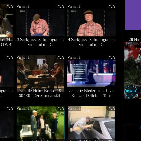
??.??
Views: 1
??.??
Views: 1
??.??
ker 34
3 Sackgasse Soloprogramm
4 Sackgasse Soloprogramm
20 Hum
iD DVB
von und mit G
von und mit G
??.??
Views: 1
??.??
Views: 1
??.??
rogramm
Familie Heinz Becker 19
Jeanette Biedermann Live
G
S04E01 Der Stromausfall
Konzert Delicious Tour
??.??
Views: 1
??.??
Views: 1
??.??