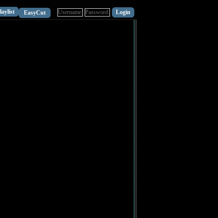
laylist
EasyCut