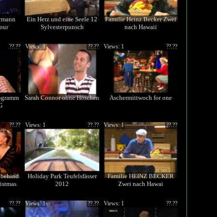
rmann
Ein Herz und eine Seele 12
Familie Heinz Becker Zwei
our
Sylvesterpunsch
nach Hawaii
??.??
Views: 1
??.??
Views: 1
??.??
rogramm
Sarah Connor ohne Höschen
Aschermittwoch for one
G
??.??
Views: 1
??.??
Views: 1
??.??
behind
Holiday Park Teufelsfässer
Familie HEINZ BECKER
istmas
2012
Zwei nach Hawai
??.??
Views: 1
??.??
Views: 1
??.??