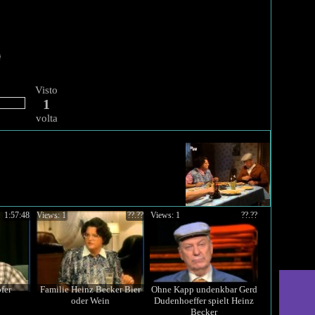
Visto
1
volta
1:57:48
Views: 1
??.??
Views: 1
??.??
fer
Familie Heinz Becker Bier
Ohne Kapp undenkbar Gerd
oder Wein
Dudenhoeffer spielt Heinz
Becker