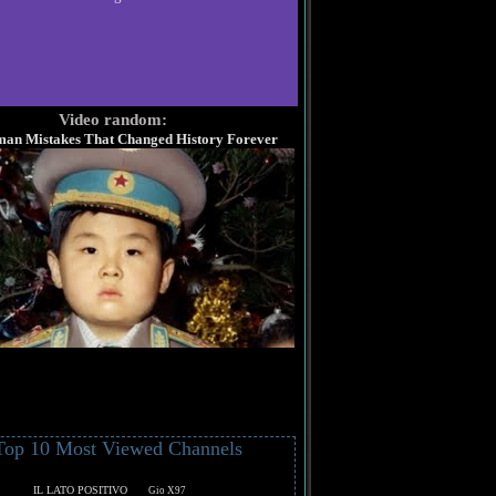
Video random:
an Mistakes That Changed History Forever
Top 10 Most Viewed Channels
IL LATO POSITIVO
Gio X97