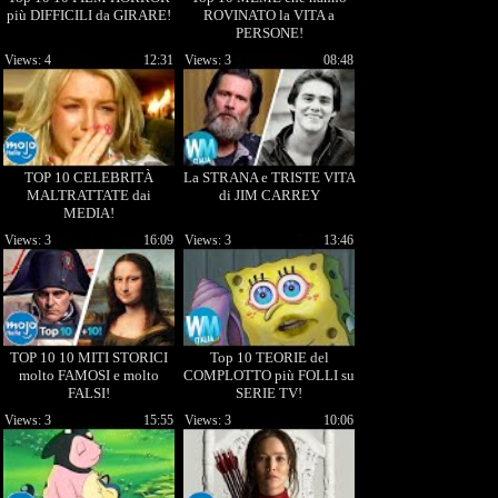
più DIFFICILI da GIRARE!
ROVINATO la VITA a
PERSONE!
Views: 4
12:31
Views: 3
08:48
TOP 10 CELEBRITÀ
La STRANA e TRISTE VITA
MALTRATTATE dai
di JIM CARREY
MEDIA!
Views: 3
16:09
Views: 3
13:46
TOP 10 10 MITI STORICI
Top 10 TEORIE del
molto FAMOSI e molto
COMPLOTTO più FOLLI su
FALSI!
SERIE TV!
Views: 3
15:55
Views: 3
10:06