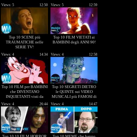
Views: 5
12:50
Views: 5
12:59
Top 10 SCENE più
Top 10 FILM VIETATI ai
TRAUMATICHE nelle
BAMBINI degli ANNI 90!
SERIE TV!
Views: 4
14:34
Views: 4
12:58
Top 10 FILM per BAMBINI
Top 10 SEGRETI DIETRO
che DIVENTANO
le QUINTE sui VIDEO
INQUIETANTI visti da
MUSICALI più FAMOSI di
ADULTI!
sempre!
Views: 4
26:44
Views: 4
14:47
Top 10 10 FILM HORROR
Top 10 MEME che hanno