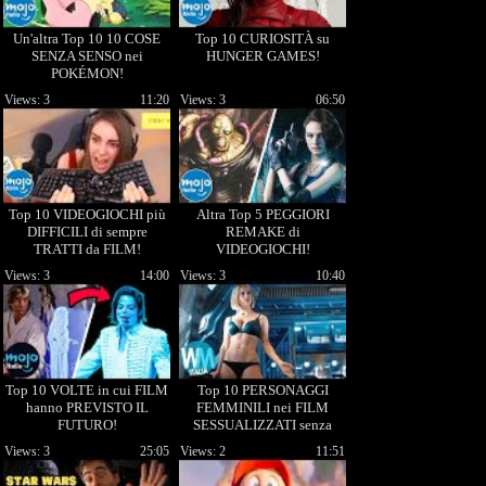
Un'altra Top 10 10 COSE
Top 10 CURIOSITÀ su
SENZA SENSO nei
HUNGER GAMES!
POKÉMON!
Views: 3
11:20
Views: 3
06:50
Top 10 VIDEOGIOCHI più
Altra Top 5 PEGGIORI
DIFFICILI di sempre
REMAKE di
TRATTI da FILM!
VIDEOGIOCHI!
Views: 3
14:00
Views: 3
10:40
Top 10 VOLTE in cui FILM
Top 10 PERSONAGGI
hanno PREVISTO IL
FEMMINILI nei FILM
FUTURO!
SESSUALIZZATI senza
motivo!
Views: 3
25:05
Views: 2
11:51