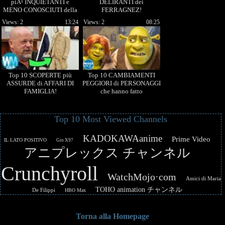
piÃ¹ INQUIETANTI e
DELIRANTI dei
MENO CONOSCIUTI della
FERRAGNEZ!
STORIA!
Views: 2
13:24
Views: 2
08:25
Top 10 SCOPERTE più
Top 10 CAMBIAMENTI
ASSURDE di AFFARI DI
PEGGIORI di PERSONAGGI
FAMIGLIA!
che hanno fatto
INCAZ*ARE tutti!
Top 10 Most Viewed Channels
KADOKAWAanime
Prime Video
IL LATO POSITIVO
Gio X97
アニプレックス チャンネル
Crunchyroll
WatchMojo·com
Amici di Maria
TOHO animation チャンネル
De Filippi
HBO Max
Torna alla Homepage