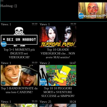
""
Hashtag: [
]
Views: 1
??:??
Views: 1
??:??
Top 5+1 MOMENTI più
Top 10 GRANDI
INGIUSTI nei
VIDEOGIOCHI che... NON
VIDEOGIOCHI!
avete MAI sentito!
Views: 1
??:??
Views: 2
14:47
Top 5 BAND ROVINATE da
Top 10 10 PEGGIORI
una loro CANZONE!
MORTI e SVENTURE
SUCCESSE ai SIMPSON!
Views: 1
??:??
Views: 25
10:24