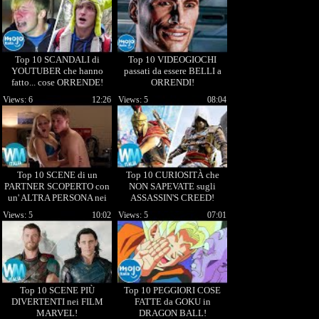
Top 10 SCANDALI di
Top 10 VIDEOGIOCHI
YOUTUBER che hanno
passati da essere BELLI a
fatto... cose ORRENDE!
ORRENDI!
Views: 6
12:26
Views: 5
08:04
Top 10 SCENE di un
Top 10 CURIOSITÀ che
PARTNER SCOPERTO con
NON SAPEVATE sugli
un' ALTRA PERSONA nei
ASSASSIN'S CREED!
FILM!
Views: 5
10:02
Views: 5
07:01
Top 10 SCENE PIÙ
Top 10 PEGGIORI COSE
DIVERTENTI nei FILM
FATTE da GOKU in
MARVEL!
DRAGON BALL!