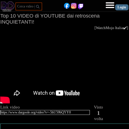
Top 10 VIDEO di YOUTUBE dai retroscena
INQUIETANTI!
[
WatchMojo Italia✔️
Link video
Visto
1
volta