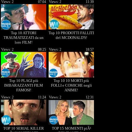
Views: 2
07:04
Views: 2
11:39
Top 10 ATTORI
Top 10 PRODOTTI FALLITI
TRAUMATIZZATI da un
del MCDONALD'S!
loro FILM!
Views: 2
08:25
Views: 2
18:57
Top 10 PLAGI più
Top 10 10 MORTI più
IMBARAZZANTI FILM
FOLLI e COMICHE negli
FAMOSI!
ANIME!
Views: 2
11:24
Views: 2
12:31
TOP 10 SERIAL KILLER
TOP 15 MOMENTI piÃ¹