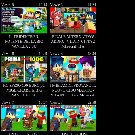
MINECRAFT ITA!!
Views: 9
13:15
Views: 8
11:24
IL TRIDENTE PIU
FINALE ALTERNATIVO!
POTENTE DELLA BIG
ADDIO. - VITA IN CITTA 2
VANILLA 2 SU
Minecraft ITA
MINECRAFT!
Views: 8
14:59
Views: 8
13:34
HO SPESO 100 EURO per
I MIEI AMICI PROVANO IL
MIGLIORARE la BIG
NUOVO CIBO MAGICO -
VANILLA 1 SU
VITA IN CITTA 2 Minecraft
MINECRAFT!
ITA
Views: 7
13:37
Views: 7
22:58
TROVO IL NUOVO
TROVO IL NUOVO