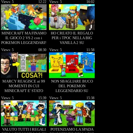
Views: 5
12:22
Views: 5
16:02
MINECRAFT MA FINAMO
HO CREATO IL REGALO
IL GIOCO 2 VS 2 con i
PER i TPOC NELLA BIG
POKEMON LEGGENDARI!
VANILLA 2 SU
MINECRAFT!
Views: 5
08:30
Views: 5
11:58
MARCY REAGISCE ai 99
NON SBAGLIARE BUCO
MOMENTI IN CUI
DEL POKEMON
MINECRAFT E' STATO
LEGGENDARIO SU
MALEDETTO!!
MINECRAFT - ITA
Views: 5
15:39
Views: 5
15:38
VALUTO TUTTI I REGALI
POTENZIAMO LA SPADA