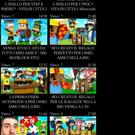
CAVALLO PER STEF E
CAVALLO PER I TPOC!!
PHERE!! - VITA IN CITTA 2
VITA IN CITTA 2 Minecraft
Minecraft ITA
ITA
Views: 7
14:59
Views: 7
11:40
VENGO ATTACCATO DA
HO CREATO IL REGALO
TUTTI I MIEI AMICI! - BIG
PERFETTO PER I MIEI
SKYBLOCK EP22
AMICI NELLA BIG
VANILLA 2 SU
Views: 7
12:35
Views: 7
11:56
MINECRAFT!
LA PRIMA FARM
HO CREATO IL REGALO
AUTOMATICA PER I MIEI
PER LE RAGAZZE NELLA
AMICI NELLA BIG
BIG VANILLA 2 SU
VANILLA 2 SU
MINECRAFT!
Views: 7
11:44
Views: 6
17:00
MINECRAFT!