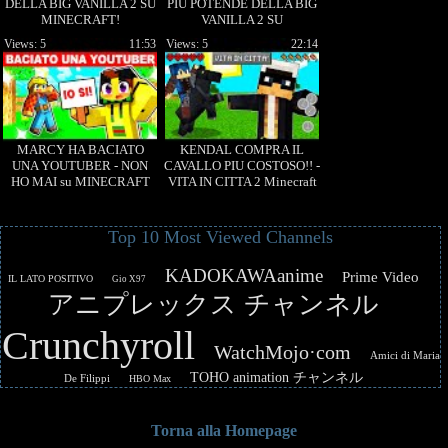
DELLA BIG VANILLA 2 SU
PIU POTENDE DELLA BIG
MINECRAFT!
VANILLA 2 SU
MINECRAFT!
Views: 5
11:53
Views: 5
22:14
MARCY HA BACIATO
KENDAL COMPRA IL
UNA YOUTUBER - NON
CAVALLO PIU COSTOSO!! -
HO MAI su MINECRAFT
VITA IN CITTA 2 Minecraft
ITA
Top 10 Most Viewed Channels
KADOKAWAanime
Prime Video
IL LATO POSITIVO
Gio X97
アニプレックス チャンネル
Crunchyroll
WatchMojo·com
Amici di Maria
TOHO animation チャンネル
De Filippi
HBO Max
Torna alla Homepage