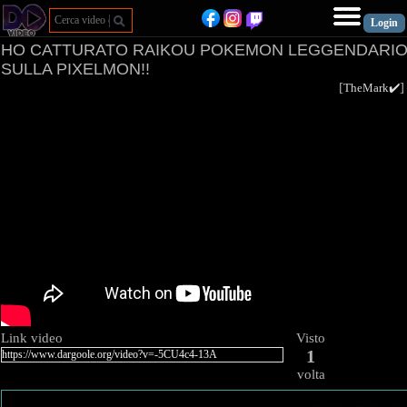
HO CATTURATO RAIKOU POKEMON LEGGENDARI
SULLA PIXELMON!!
[
TheMark✔️
Link video
Visto
1
volta