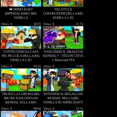
👑 MINECRAFT
VALUTO LE
IMPERIALISMO: BIG
COSTRUZIONI DELLA BIG
VANILLA
VANILLA 2 SU
MINECRAFT!
Views: 6
18:25
Views: 6
11:51
COSTRUIAMO la CASA
NASCONDO IL DRAGO DI
PIU PICCOLA DELLA BIG
KENDAL!! - VITA IN CITTA
VANILLA 2 SU
2 Minecraft ITA
MINECRAFT!
Views: 6
10:35
Views: 6
13:09
TROVO LA CORONA DEL
POTENZIO IL REGALO DI
BIG RE NASCOSTA DA
KENDAL NELLA BIG
KENDAL SULLA BIG
VANILLA SU MINECRAFT!
VANILLA!!
Views: 6
09:04
Views: 6
15:11