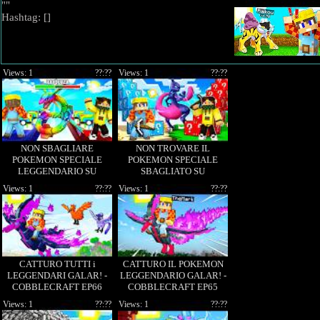
""
Hashtag: [
]
Views: 1
??:??
Views: 1
??:??
NON SBAGLIARE
NON TROVARE IL
POKEMON SPECIALE
POKEMON SPECIALE
LEGGENDARIO SU
SBAGLIATO SU
MINECRAFT - ITA
MINECRAFT - ITA
Views: 1
??:??
Views: 1
??:??
CATTURO TUTTI i
CATTURO IL POKEMON
LEGGENDARI GALAR! -
LEGGENDARIO GALAR! -
COBBLECRAFT EP66
COBBLECRAFT EP65
Views: 1
??:??
Views: 1
??:??