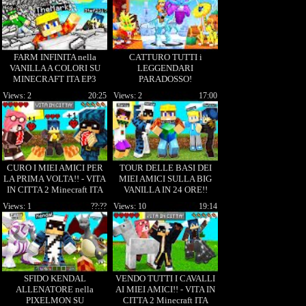
FARM INFINITA nella
CATTURO TUTTI i
VANILLA A COLORI SU
LEGGENDARI
MINECRAFT ITA EP3
PARADOSSO!
COBBLECRAFT EP64
Views: 2
20:25
Views: 2
17:00
CURO I MIEI AMICI PER
TOUR DELLE BASI DEI
LA PRIMA VOLTA!! - VITA
MIEI AMICI SULLA BIG
IN CITTA 2 Minecraft ITA
VANILLA IN 24 ORE!!
Views: 1
??:??
Views: 10
19:14
SFIDO KENDAL
VENDO TUTTI I CAVALLI
ALLENATORE nella
AI MIEI AMICI!! - VITA IN
PIXELMON SU
CITTA 2 Minecraft ITA