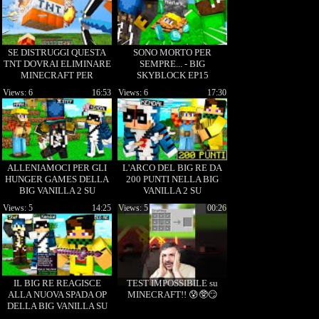
SE DISTRUGGI QUESTA
SONO MORTO PER
TNT DOVRAI ELIMINARE
SEMPRE... - BIG
MINECRAFT PER
SKYBLOCK EP15
SEMPRE!!
Views: 6
16:53
Views: 6
17:30
ALLENIAMOCI PER GLI
L'ARCO DEL BIG RE DA
HUNGER GAMES DELLA
200 PUNTI NELLA BIG
BIG VANILLA 2 SU
VANILLA 2 SU
MINECRAFT!
MINECRAFT!
Views: 5
14:25
Views: 5
00:26
IL BIG RE REAGISCE
TEST IMPOSSIBILE su
ALLA NUOVA SPADA OP
MINECRAFT!! 😰🥸😏
DELLA BIG VANILLA SU
MINECRAFT!