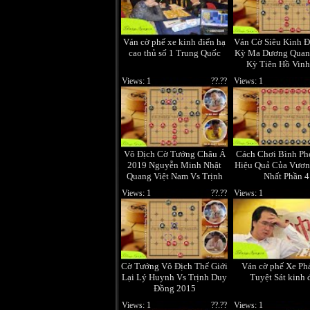
Ván cờ phế xe kinh điển hạ
Ván Cờ Siêu Kinh Đ
cao thủ số 1 Trung Quốc
Kỳ Ma Dương Quan
Kỳ Tiên Hồ Vinh
Views: 1
??.??
Views: 1
Vô Địch Cờ Tướng Châu Á
Cách Chơi Bình Ph
2019 Nguyễn Minh Nhật
Hiệu Quả Của Vươ
Quang Việt Nam Vs Trịnh
Nhất Phần 4
Duy Đồng Trung Quốc
Views: 1
??.??
Views: 1
Cờ Tướng Vô Địch Thế Giới
Ván cờ phế Xe P
Lại Lý Huynh Vs Trịnh Duy
Tuyệt Sát kinh 
Đồng 2015
Views: 1
??.??
Views: 1