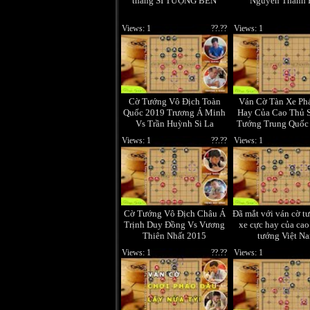
thắng SĨ TƯỢNG BỀN
Nguyễn Thành 
Views: 1
??.??
Views: 1
Cờ Tướng Vô Địch Toàn
Ván Cờ Tàn Xe Ph
Quốc 2019 Trương Á Minh
Hay Của Cao Thủ 
Vs Trần Huỳnh Si La
Tướng Trung Quốc
Thiên Nhất
Views: 1
??.??
Views: 1
Cờ Tướng Vô Địch Châu Á
Đã mắt với ván cờ t
Trịnh Duy Đồng Vs Vương
xe cực hay của cao
Thiên Nhất 2015
tướng Việt N
Views: 1
??.??
Views: 1