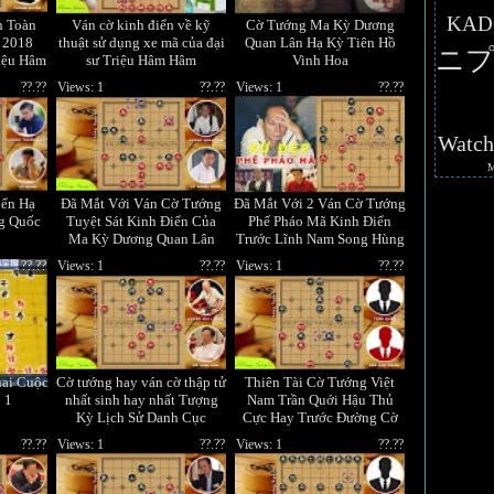
KAD
h Toàn
Ván cờ kinh điển về kỹ
Cờ Tướng Ma Kỳ Dương
 2018
thuật sử dụng xe mã của đại
Quan Lân Hạ Kỳ Tiên Hồ
ニプ
iệu Hâm
sư Triệu Hâm Hâm
Vinh Hoa
??.??
Views: 1
??.??
Views: 1
??.??
Watc
iển Hạ
Đã Mắt Với Ván Cờ Tướng
Đã Mắt Với 2 Ván Cờ Tướng
g Quốc
Tuyệt Sát Kinh Điển Của
Phế Pháo Mã Kinh Điển
Ma Kỳ Dương Quan Lân
Trước Lĩnh Nam Song Hùng
Lã - Hứa
??.??
Views: 1
??.??
Views: 1
??.??
hai Cuộc
Cờ tướng hay ván cờ thập tử
Thiên Tài Cờ Tướng Việt
 1
nhất sinh hay nhất Tượng
Nam Trần Quới Hậu Thủ
Kỳ Lịch Sử Danh Cục
Cực Hay Trước Đường Cờ
Ma Mị Của Nhà Họ Hứa
??.??
Views: 1
??.??
Views: 1
??.??