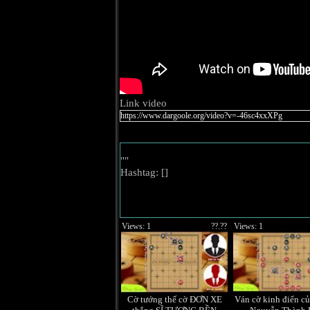
Link video
""
Hashtag: [
]
Views: 1
??.??
Views: 1
Cờ tướng thế cờ ĐƠN XE
Ván cờ kinh điển củ