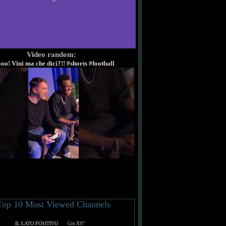
Video random:
oo! Vini ma che dici?!! #shorts #football
Top 10 Most Viewed Channels
IL LATO POSITIVO
Gio X97