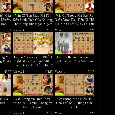
iển Của
Ván Cờ Tàn Pháo Mã Tốt
Ván Cờ Tướng Ma Quỷ Ra
 Lân Vs
Siêu Kinh Điển Của Khương
Quân Nước Đầu Tiên Đã Phế
 Hoa
Thái Công Hứa Ngân Xuyên
Mã Kinh Điển Của Cao Thủ
Giang Hồ
??.??
Views: 1
??.??
Views: 1
??.??
ong Mã
Cờ Tướng cách chơi PHÁO
Bố trận thuận pháo của 1
ng Thiên
ĐẦU tấn công mạnh hiệu
thiên tài cờ tướng Việt Nam
quả nhất khi ĐI TIÊN phần 2
01
??.??
Views: 1
??.??
Views: 1
??.??
háo Mã
Cờ Tướng Vô Địch Toàn
Cờ Tướng Kinh Điển Hạ
điển
Quốc 2019 Trềnh A Sáng Vs
Cao Thủ Số 1 Trung Quốc
Lại Lý Huynh
2016
??.??
Views: 1
??.??
Views: 1
??.??