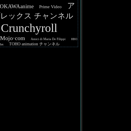
ア
OKAWAanime
Prime Video
レックス チャンネル
Crunchyroll
hMojo·com
Amici di Maria De Filippi
HBO
TOHO animation チャンネル
Max