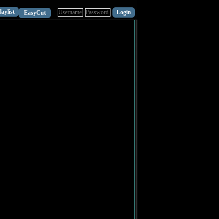
laylist
EasyCut