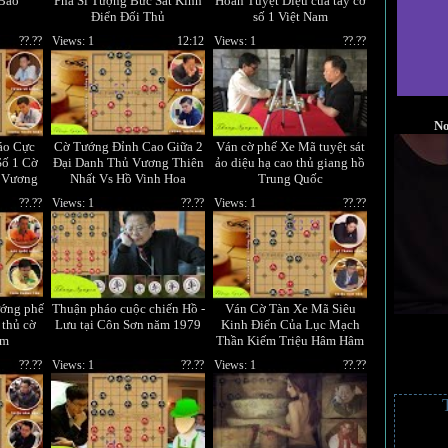
Bảo
Phá Sĩ Tượng Bức Sát Kinh
Hoàn Tuyệt Diệu của tay cờ
Điển Đối Thủ
số 1 Việt Nam
??.??
Views: 1
12:12
Views: 1
??.??
No
áo Cực
Cờ Tướng Đỉnh Cao Giữa 2
Ván cờ phế Xe Mã tuyệt sát
Số 1 Cờ
Đại Danh Thủ Vương Thiên
ảo diệu hạ cao thủ giang hồ
 Vương
Nhất Vs Hồ Vinh Hoa
Trung Quốc
??.??
Views: 1
??.??
Views: 1
??.??
ướng phế
Thuận pháo cuộc chiến Hồ -
Ván Cờ Tàn Xe Mã Siêu
 thủ cờ
Lưu tại Côn Sơn năm 1979
Kinh Điển Của Lục Mạch
am
Thần Kiếm Triệu Hâm Hâm
??.??
Views: 1
??.??
Views: 1
??.??