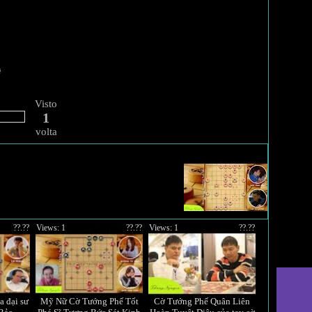
Visto
1
volta
??.??
Views: 1
??.??
Views: 1
??.??
a đại sư
Mỹ Nữ Cờ Tướng Phế Tốt
Cờ Tướng Phế Quân Liên