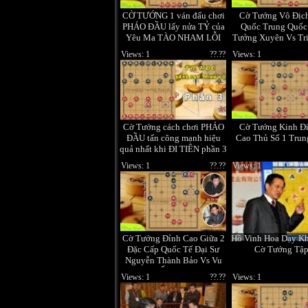
CỜ TƯỚNG 1 ván đấu chơi
Cờ Tướng Vô Địc
PHÁO ĐẦU lấy nửa TỶ của
Quốc Trung Quốc
Yêu Ma TÀO NHAM LỖI
Tưởng Xuyên Vs Tr
Hâm
Views: 1
??.??
Views: 1
Cờ Tướng cách chơi PHÁO
Cờ Tướng Kinh Đ
ĐẦU tấn công mạnh hiệu
Cao Thủ Số 1 Trun
quả nhất khi ĐI TIÊN phần 3
Views: 1
??.??
Views: 1
Cờ Tướng Đỉnh Cao Giữa 2
Hồ Vinh Hoa Dạy K
Đặc Cấp Quốc Tế Đại Sư
Cờ Tướng Tập
Nguyễn Thành Bảo Vs Vu
Ấu Hoa
Views: 1
??.??
Views: 1