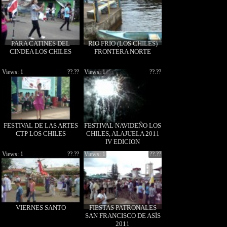
PARA CATINES DEL
RIO FRIO (LOS CHILES)
CINDEA LOS CHILES
FRONTERA NORTE
Views: 1
??.??
Views: 1
??.??
FESTIVAL DE LAS ARTES
FESTIVAL NAVIDEÑO LOS
CTP LOS CHILES
CHILES, ALAJUELA 2011
IV EDICION
Views: 1
??.??
Views: 1
??.??
VIERNES SANTO
FIESTAS PATRONALES
SAN FRANCISCO DE ASÍS
2011