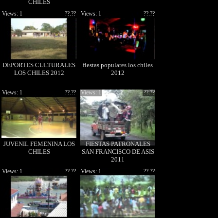
CHILES
Views: 1
??.??
Views: 1
??.??
DEPORTES CULTURALES
fiestas populares los chiles
LOS CHILES 2012
2012
Views: 1
??.??
Views: 1
??.??
JUVENIL FEMENINA LOS
FIESTAS PATRONALES
CHILES
SAN FRANCISCO DE ASIS
2011
Views: 1
??.??
Views: 1
??.??