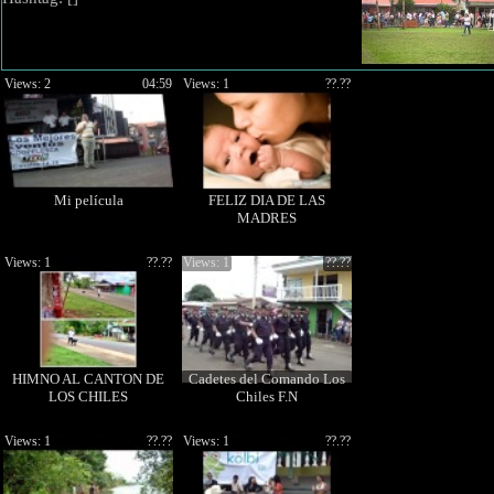
Views: 2
04:59
Views: 1
??.??
Mi película
FELIZ DIA DE LAS
MADRES
Views: 1
??.??
Views: 1
??.??
HIMNO AL CANTON DE
Cadetes del Comando Los
LOS CHILES
Chiles F.N
Views: 1
??.??
Views: 1
??.??