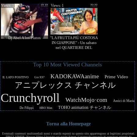
Views: 1
??.??
Views: 1
??:??
Dj Abel A los Platos
"LA FRUTTA PIÙ COSTOSA
IN GIAPPONE" - Un sabato
nel QUARTIERE DEL
LUSSO di TOKYO: GINZA
Top 10 Most Viewed Channels
KADOKAWAanime
Prime Video
IL LATO POSITIVO
Gio X97
アニプレックス チャンネル
Crunchyroll
WatchMojo·com
Amici di Maria
TOHO animation チャンネル
De Filippi
HBO Max
Torna alla Homepage
Eventuali contenuti multimediali nomi e marchi esposti su questo sito appartengono ai legittimi proprietari.
DISCLAIMER: Nessun Video è hostato sui nostri Server. L'eventuale presenza di contenuti protetti da