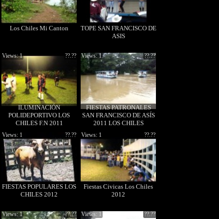
Los Chiles Mi Canton
TOPE SAN FRANCISCO DE
ASIS
Views: 1
??.??
Views: 1
??.??
ILUMINACIÓN
FIESTAS PATRONALES
POLIDEPORTIVO LOS
SAN FRANCISCO DE ASÍS
CHILES F.N 2011
2011 LOS CHILES
Views: 1
??.??
Views: 1
??.??
FIESTAS POPULARES LOS
Fiestas Civicas Los Chiles
CHILES 2012
2012
Views: 1
??.??
Views: 1
??.??