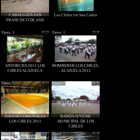
CABALGATA SAN
Los Chiles vrs San Carlos
FRANCISCO DE ASIS
Views: 1
??.??
Views: 1
??.??
ANTORCHA 2011 LOS
BOMBEROS LOS CHILES,
CHILES ALAJUELA
ALAJUELA 2012
Views: 1
??.??
Views: 1
??.??
JUEGOS COMUNALES
BANDA JUVENIL
LOS CHILES 2011
MUNICIPAL DE LOS
CHILES
Views: 1
??.??
Views: 1
??.??