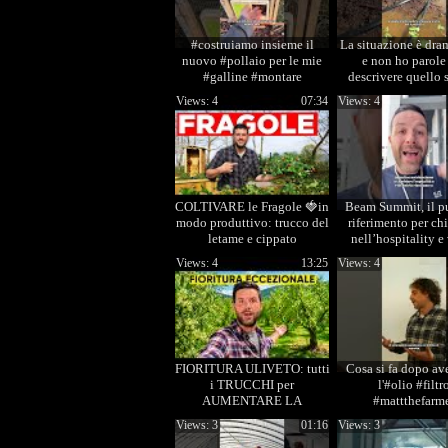
#costruiamo insieme il
La situazione è dr
nuovo #pollaio per le mie
e non ho parole
#galline #montare
descrivere quello 
vivendo noi agricoli
Views: 4
07:34
Views: 4
COLTIVARE le Fragole 🍓in
Beam Summit, il p
modo produttivo: trucco del
riferimento per ch
letame e cippato
nell’hospitality e
guidare il cambi
Views: 4
13:25
Views: 4
FIORITURA ULIVETO: tutti
Cosa si fa dopo ave
i TRUCCHI per
l'#olio #filtr
AUMENTARE LA
#mattthefarm
PRODUZIONE
Views: 3
01:16
Views: 3