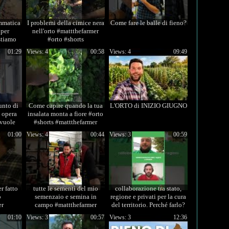
ammatica
I problemi della cimice nera
Come fare le balle di fieno?
 per
nell'orto #mattthefarmer
stiamo
#orto #shorts
 #shorts
01:29
Views: 4
00:58
Views: 4
09:49
unto di
Come capire quando la tua
L'ORTO di INIZIO GIUGNO
i opera
insalata monta a fiore #orto
 vuole
#shorts #mattthefarmer
amento
01:00
Views: 4
00:44
Views: 3
00:59
r fatto
tutte le sementi del mio
collaborazione tra stato,
o
semenzaio e semina in
regione e privati per la cura
er
campo #mattthefarmer
del territorio. Perché farlo?
#semenzaio #sementi
#mattthefarmer
01:10
Views: 3
00:57
Views: 3
12:36
#marzo #orto