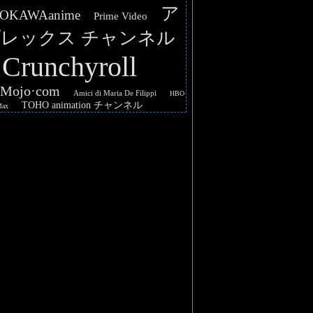
ア
OKAWAanime
Prime Video
レックス チャンネル
Crunchyroll
hMojo·com
Amici di Maria De Filippi
HBO
TOHO animation チャンネル
Max