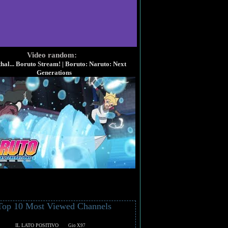
Video random:
hal... Boruto Stream! | Boruto: Naruto: Next
Generations
Top 10 Most Viewed Channels
IL LATO POSITIVO
Gio X97