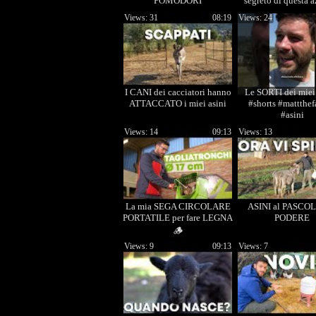
POMODORI
segreto di questa 
Views: 31
08:19
Views: 24
I CANI dei cacciatori hanno
Le SORTI dei miei
ATTACCATO i miei asini
#shorts #mattthef
#asini
Views: 14
09:13
Views: 13
La mia SEGA CIRCOLARE
ASINI al PASCOL
PORTATILE per fare LEGNA
PODERE
🪵
Views: 9
09:13
Views: 7