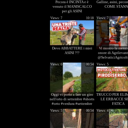
Pecora è INCINTA e è
Galline, asini, pecor
venuto il MANISCALCO
COME STANN
per gli ASINI
Views: 7
10:18
Views: 7
Devo ABBATTERE i miei
Vi mostro la menz
ASINI ?!?
onore di Agrilevan
@SelvaticiAgricolt
#shorts #macchi
Views: 6
00:54
Views: 5
Oggi vi porto a fare un giro
TRUCCO PER ELI
nell'orto di settembre #shorts
LE ERBACCE S
#orto #verdura #settembre
FATICA
Views: 5
00:54
Views: 4