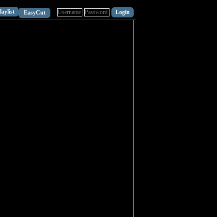
laylist
EasyCut