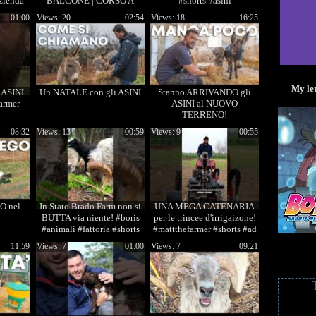
azienda
BALCONE | CORSO A
#shorts #asini
FIRENZE BIO | ORTO E
01:00
Views: 20
02:54
Views: 18
16:25
GIARDINAGGIO
My let
 ASINI
Un NATALE con gli ASINI
Stanno ARRIVANDO gli
armer
ASINI al NUOVO
TERRENO!
08:32
Views: 13
00:59
Views: 9
00:55
O nel
In Stato Brado Farm non si
UNA MEGA CATENARIA
BUTTA via niente! #boris
per le trincee d'irrigaizone!
#animali #fattoria #shorts
#mattthefarmer #shorts #ad
11:59
Views: 7
01:00
Views: 7
09:21