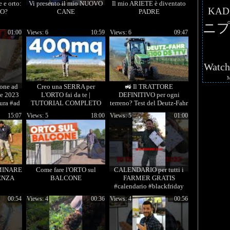
e e orto:
Vi presento il mio NUOVO
Il mio ARIETE è diventato
KAD
O?
CANE
PADRE
ニプ
01:00
Views: 6
10:59
Views: 6
09:47
Watc
ione ad
Creo una SERRA per
🚜 Il TRATTORE
te 2023
L'ORTO fai da te |
DEFINITIVO per ogni
ura #ad
TUTORIAL COMPLETO
terreno? Test del Deutz-Fahr
nari
5100 DS TTV!
15:07
Views: 5
18:00
Views: 5
01:00
MINARE
Come fare l'ORTO sul
CALENDARIO per tutti i
ENZA
BALCONE
FARMER GRATIS
#calendario #blackfriday
#vino
00:54
Views: 4
00:36
Views: 4
00:56