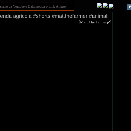
P
ienda agricola #shorts #mattthefarmer #animali
[
]
Matt The Farmer✔️