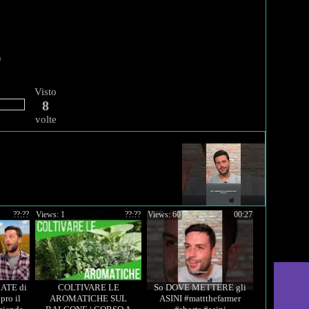
Visto
8
volte
??:??
Views: 1
??:??
Views: 60
00:27
ATE di
COLTIVARE LE
So DOVE METTERE gli
ro il
AROMATICHE SUL
ASINI #mattthefarmer