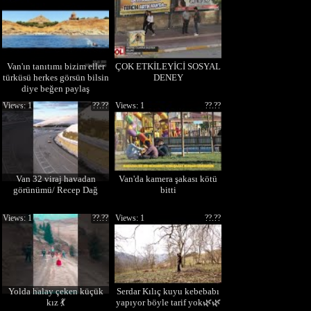
Van'ın tanıtımı bizim eller
ÇOK ETKİLEYİCİ SOSYAL
türküsü herkes görsün bilsin
DENEY
diye beğen paylaş
#vanyenihaber
Views: 1
??.??
Views: 1
??.??
Van 32 viraj havadan
Van'da kamera şakası kötü
görünümü/ Recep Dağ
bitti
Views: 1
??.??
Views: 1
??.??
Yolda halay çeken küçük
Serdar Kılıç kuyu kebebabı
kız 💃
yapıyor böyle tarif yok🌿🌿