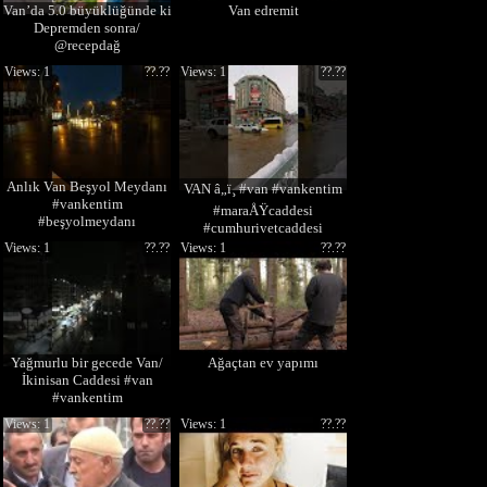
Van’da 5.0 büyüklüğünde ki
Van edremit
Depremden sonra/
@recepdağ
Views: 1
??.??
Views: 1
??.??
Anlık Van Beşyol Meydanı
VAN â„ï¸ #van #vankentim
#vankentim
#maraÅŸcaddesi
#beşyolmeydanı
#cumhuriyetcaddesi
#maraşcaddesi
Views: 1
??.??
Views: 1
??.??
Yağmurlu bir gecede Van/
Ağaçtan ev yapımı
İkinisan Caddesi #van
#vankentim
#ikinisancaddesi
Views: 1
??.??
Views: 1
??.??