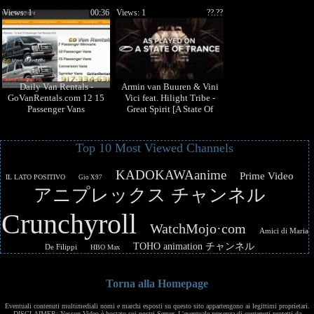
Verstappen werd gedraaid!
Views: 1
00:36
Views: 1
??.??
🔥
Daily Van Rentals -
Armin van Buuren & Vini
GoVanRentals.com 12 15
Vici feat. Hilight Tribe -
Passenger Vans
Great Spirit [A State Of
Trance 793] **TOTW**
Top 10 Most Viewed Channels
KADOKAWAanime
Prime Video
IL LATO POSITIVO
Gio X97
アニプレックス チャンネル
Crunchyroll
WatchMojo·com
Amici di Maria
TOHO animation チャンネル
De Filippi
HBO Max
Torna alla Homepage
Eventuali contenuti multimediali nomi e marchi esposti su questo sito appartengono ai legittimi proprietari.
DISCLAIMER: Nessun Video è hostato sui nostri Server. L'eventuale presenza di contenuti protetti da