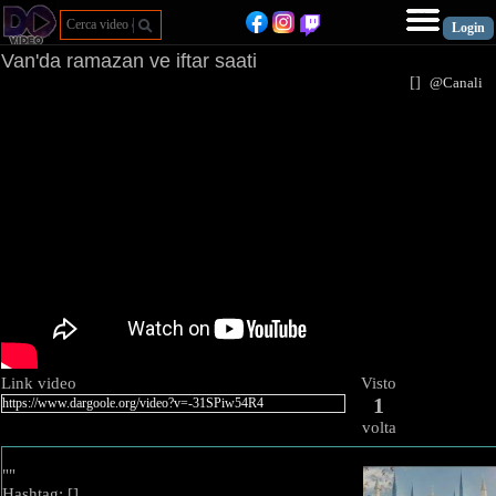
Van'da ramazan ve iftar saati
[
]
@Canal
Link video
Visto
1
volta
""
Hashtag: [
]