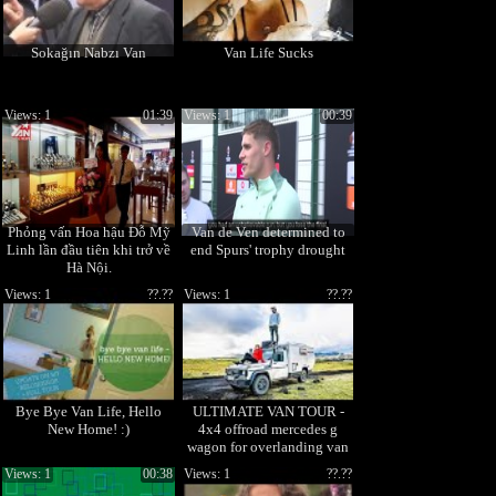
Sokağın Nabzı Van
Van Life Sucks
Views: 1
01:39
Views: 1
00:39
Phỏng vấn Hoa hậu Đỗ Mỹ
Van de Ven determined to
Linh lần đầu tiên khi trở về
end Spurs' trophy drought
Hà Nội.
Views: 1
??.??
Views: 1
??.??
Bye Bye Van Life, Hello
ULTIMATE VAN TOUR -
New Home! :)
4x4 offroad mercedes g
wagon for overlanding van
life
Views: 1
00:38
Views: 1
??.??