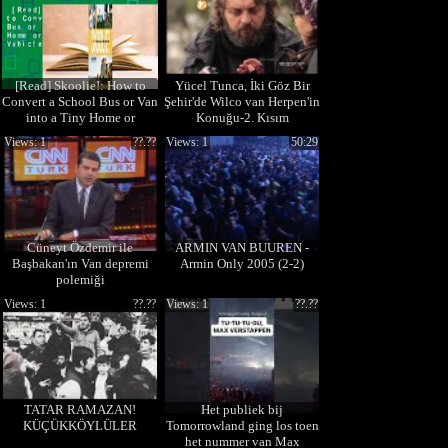
[Read] Skoolie!: How to
Yücel Tunca, İki Göz Bir
Convert a School Bus or Van
Şehir'de Wilco van Herpen'in
into a Tiny Home or
Konuğu-2. Kısım
Recreational Vehicle
Views: 1
??.??
Views: 1
50:29
Cüneyt Özdemir ile
ARMIN VAN BUUREN -
Başbakan'ın Van depremi
Armin Only 2005 (2-2)
polemiği
Views: 1
??.??
Views: 1
??.??
TATAR RAMAZAN!
Het publiek bij
KÜÇÜKKÖYLÜLER
Tomorrowland ging los toen
het nummer van Max