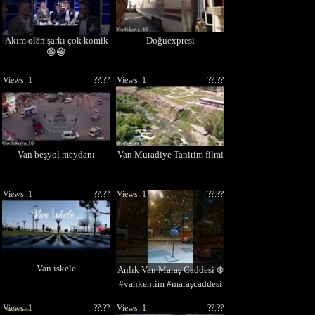
Akım olan şarkı çok komik
Doğuexpresi
😁😁
Views: 1
??.??
Views: 1
??.??
Van beşyol meydanı
Van Muradiye Tanitim filmi
Views: 1
??.??
Views: 1
??.??
Van iskele
Anlık Van Maraş Caddesi ❄️
#vankentim #maraşcaddesi
Views: 1
??.??
Views: 1
??.??