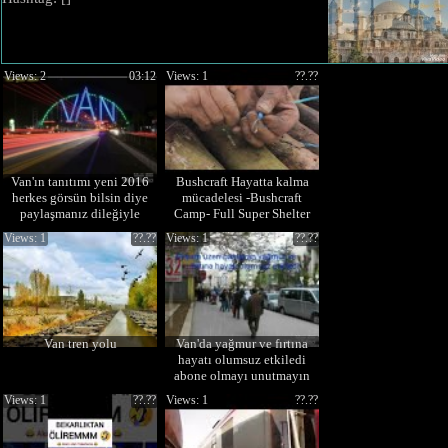
Views: 2
03:12
Views: 1
??.??
Van'ın tanıtımı yeni 2016
Bushcraft Hayatta kalma
herkes görsün bilsin diye
mücadelesi -Bushcraft
paylaşmanız dileğiyle
Camp- Full Super Shelter
#vanyenihaber
Build from Start
Views: 1
??.??
Views: 1
??.??
Van tren yolu
Van'da yağmur ve fırtına
hayatı olumsuz etkiledi
abone olmayı unutmayın
Views: 1
??.??
Views: 1
??.??