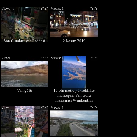
Views: 1
??.??
Views: 1
??.??
Van Cumhuriyet Caddesi
2 Kasım 2019
Views: 1
??.??
Views: 1
??.??
Van gölü
10 bin metre yükseklikte
muhteşem Van Gölü
manzarası #vankentim
#vangölü
Views: 1
??.??
Views: 1
??.??