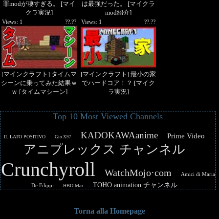
罪modが凄すぎる。 [マイ
は最強だった。 [マイクラ
クラ実況]
mod紹介]
Views: 1
??.??
Views: 1
??.??
[マインクラフト] タイムマ
[マインクラフト] 最小の家
シーンに乗ってみた結果ｗ
でハードコア！？ [マイク
ｗ [タイムマシーン]
ラ実況]
Top 10 Most Viewed Channels
KADOKAWAanime
Prime Video
IL LATO POSITIVO
Gio X97
アニプレックス チャンネル
Crunchyroll
WatchMojo·com
Amici di Maria
TOHO animation チャンネル
De Filippi
HBO Max
Torna alla Homepage