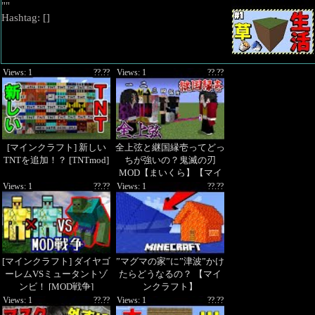
""
Hashtag: [
]
Views: 1
??.??
Views: 1
??.??
[マインクラフト] 新しい
全上弦と継国縁壱ってどっ
TNTを追加！？ [TNTmod]
ちが強いの？鬼滅の刃
MOD【まいくら】【マイ
ンクラフト】
Views: 1
??.??
Views: 1
??.??
[マインクラフト] ダイヤゴ
”マグマの家”に”津波”かけ
ーレムVSミュータントゾ
たらどうなるの？ 【マイ
ンビ！ [MOD戦争]
ンクラフト】
Views: 1
??.??
Views: 1
??.??