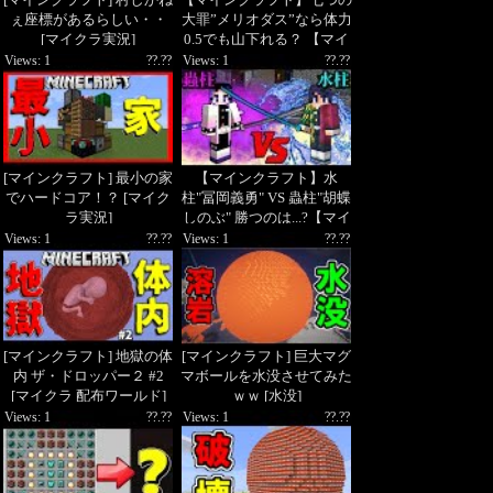
ぇ座標があるらしい・・
大罪”メリオダス”なら体力
[マイクラ実況]
0.5でも山下れる？ 【マイ
クラ】
Views: 1
??.??
Views: 1
??.??
[マインクラフト] 最小の家
【マインクラフト】水
でハードコア！？ [マイク
柱"冨岡義勇" VS 蟲柱"胡蝶
ラ実況]
しのぶ" 勝つのは...?【マイ
クラ 鬼滅の刃】
Views: 1
??.??
Views: 1
??.??
[マインクラフト] 地獄の体
[マインクラフト] 巨大マグ
内 ザ・ドロッパー２ #2
マボールを水没させてみた
[マイクラ 配布ワールド]
ｗｗ [水没]
Views: 1
??.??
Views: 1
??.??