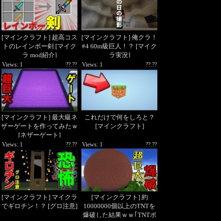
[マインクラフト] 超高コス
[マインクラフト] 俺クラ！
トのレインボー剣 [マイク
#4 60m級巨人！？ [マイク
ラ mod紹介]
ラ実況]
Views: 1
??.??
Views: 1
??.??
[マインクラフト] 最大級ネ
これだけで何をしろと？
ザーゲートを作ってみたｗ
[マインクラフト]
[ネザーゲート]
Views: 1
??.??
Views: 1
??.??
[マインクラフト] マイクラ
[マインクラフト] 約
でギロチン！？ [グロ注意]
10000000個以上のTNTを
爆破した結果ｗｗ｢TNTボ