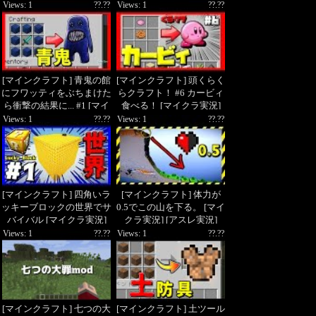
ール]
Views: 1
??.??
Views: 1
??.??
[マインクラフト] 青鬼の館
[マインクラフト] 頭くらく
にフワッティをぶちまけた
らクラフト！ #6 カービィ
ら衝撃の結果に... #1 [マイ
食べる！ [マイクラ実況]
クラ実況]
Views: 1
??.??
Views: 1
??.??
[マインクラフト] 四角いラ
[マインクラフト] 体力が
ッキーブロックの世界でサ
0.5でこの山を下る。 [マイ
バイバル [マイクラ実況]
クラ実況] [アスレ実況]
Views: 1
??.??
Views: 1
??.??
[マインクラフト] 七つの大
[マインクラフト] 土ツール