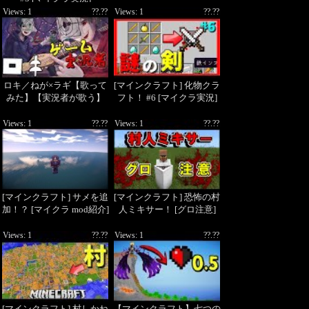
Views: 1
??.??
Views: 1
??.??
ロキ／ねが×ラギ【歌って
[マインクラフト] 化物クラ
みた】【実況者が歌う】
フト！ #6 [マイクラ実況]
Views: 1
??.??
Views: 1
??.??
[マインクラフト] サメを追
[マインクラフト] 恐怖の村
加！？ [マイクラ mod紹介]
人ミキサー！ [グロ注意]
Views: 1
??.??
Views: 1
??.??
[マインクラフト] 村しかね
【マインクラフト】七つの