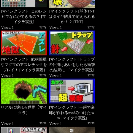
[マインクラフト] このレシ
[マインクラフト] 球体TNT
ピでなにができるの？ [マ
はダイヤ防具で耐えられる
イクラ実況]
か！？ [TNT]
Views: 1
??.??
Views: 1
??.??
[マインクラフト] 結構簡単
[マインクラフト] トラップ
なマグマのアスレチックを
の仕掛けあいをしたら衝撃
プレイ！ [マイクラ実況]
の結果に... [マイクラ実況]
Views: 1
??.??
Views: 1
??.??
リアルに壊れる世界【マイ
[マインクラフト] 一瞬で豪
クラ】
邸が作れるmodみつけたｗ
ｗ [マイクラ実況]
Views: 1
??.??
Views: 1
??.??