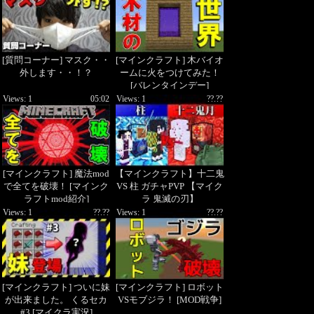
[質問コーナー] マスク・・
[マインクラフト] 木バイオ
外します・・！？
ームに火をつけてみた！
[バレンタインデー]
Views: 1
05:02
Views: 1
??.??
[マインクラフト] 魔法mod
【マインクラフト】十二鬼
で全てを破壊！ [マインク
VS 柱 ガチャPVP 【マイク
ラフトmod紹介]
ラ 鬼滅の刃】
Views: 1
??.??
Views: 1
??.??
[マインクラフト] ついに妹
[マインクラフト] ロボット
が出来ました。 くるセカ
VSモブジラ！ [MOD戦争]
#3 [マイクラ実況]