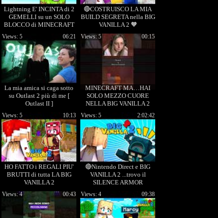
Lightning E' INCINTA di 2
🔴COSTRUISCO LA MIA
GEMELLI su un SOLO
BUILD SEGRETA nella BIG
BLOCCO di MINECRAFT
VANILLA 2 🧡
Views: 5
06:21
Views: 5
00:15
La mia amica si caga sotto
MINECRAFT MA…HAI
su Outlast 2 più di me [
SOLO MEZZO CUORE
Outlast II ]
NELLA BIG VANILLA 2
#shorts #minecraftita
Views: 5
10:13
Views: 5
2:02:42
#bigvanilla
HO FATTO i REGALI PIU'
🔴Nintendo Direct e BIG
BRUTTI di tutta LA BIG
VANILLA 2 ...trovo il
VANILLA 2
SILENCE ARMOR
TRIM...parte 2 !! 🧡
Views: 4
00:43
Views: 4
09:38