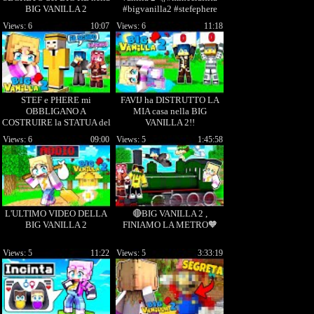
BIG VANILLA 2
#bigvanilla2 #stefephere
Views: 6
10:07
Views: 6
11:18
STEF e PHERE mi
FAVIJ ha DISTRUTTO LA
OBBLIGANO A
MIA casa nella BIG
COSTRUIRE la STATUA del
VANILLA 2!!
BIG LADRO nella BIG
Views: 6
09:00
Views: 5
1:45:58
VANILLA 2
L'ULTIMO VIDEO DELLA
🔴BIG VANILLA 2 ,
BIG VANILLA 2
FINIAMO LA METRO🧡
Views: 5
11:22
Views: 5
3:33:19