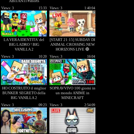
ABITANTI #shorts
#animalcrossing
Views: 3
15:33
Views: 3
1:40:04
#animalcrossingnewhorizons
LA VERA IDENTITA' del
[START 21:15] SUBDAY DI
BIG LADRO ! BIG
ANIMAL CROSSING NEW
VANILLA 2
HORIZONS LIVE 🔴
Views: 3
10:20
Views: 3
16:04
HO COSTRUITO il miglior
SOPRAVVIVO 100 giorni in
BUNKER SEGRETO della
un mondo ANIME in
BIG VANILLA 2
MINECRAFT
Views: 3
09:23
Views: 3
2:54:09