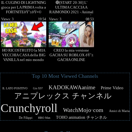
IL CUGINO DI LIGHTNING
🔴[START 20:30] L'
gioca per LA PRIMA volta a
ULTIMA CACCIA A
FORTNITEðŸ˜±ðŸ¤©
RAIMONDO 2021 - Animal
Crossing New Horizons 🔴
Views: 3
19:54
Views: 3
08:53
HO RICOSTRUITO la MIA
CREO la mia versione
VECCHIA CASA della BIG
GACHA SU ROBLOX ðŸ˜±
VANILLA nel mio mondo
GACHA ONLINE
SURVIVAL #1
Top 10 Most Viewed Channels
KADOKAWAanime
Prime Video
IL LATO POSITIVO
Gio X97
アニプレックス チャンネル
Crunchyroll
WatchMojo·com
Amici di Maria
TOHO animation チャンネル
De Filippi
HBO Max