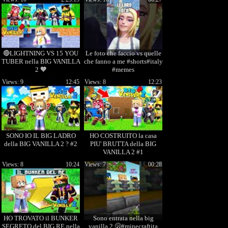
🔴LIGHTNING VS 15 YOU
Le foto che faccio vs quelle
TUBER nella BIG VANILLA
che fanno a me #shorts#italy
2 🧡
#memes
Views: 9
12:45
Views: 8
12:23
SONO IO IL BIG LADRO
HO COSTRUITO la casa
della BIG VANILLA 2 ? #2
PIU' BRUTTA della BIG
VANILLA 2 #1
Views: 8
10:24
Views: 7
00:28
HO TROVATO il BUNKER
Sono entrata nella big
SEGRETO del BIG RE nella
vanilla 2 🫢#minecraftita