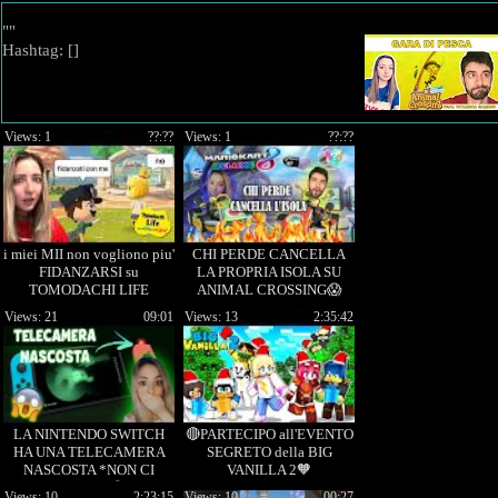
""
Hashtag: [
]
Views: 1
??:??
Views: 1
??:??
i miei MII non vogliono piu'
CHI PERDE CANCELLA
FIDANZARSI su
LA PROPRIA ISOLA SU
TOMODACHI LIFE
ANIMAL CROSSING😱
Views: 21
09:01
Views: 13
2:35:42
LA NINTENDO SWITCH
🔴PARTECIPO all'EVENTO
HA UNA TELECAMERA
SEGRETO della BIG
NASCOSTA *NON CI
VANILLA 2🧡
CREDO*😱
Views: 10
2:23:15
Views: 10
00:27