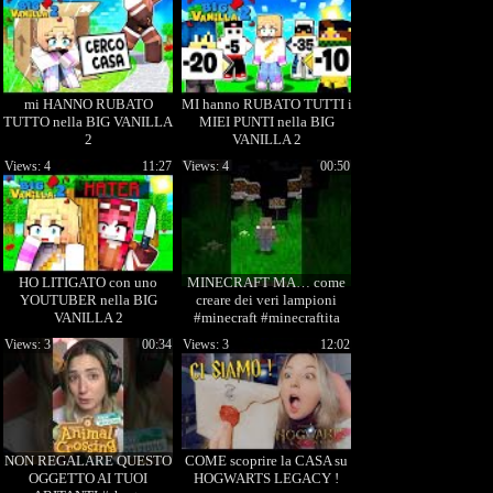
mi HANNO RUBATO
MI hanno RUBATO TUTTI i
TUTTO nella BIG VANILLA
MIEI PUNTI nella BIG
2
VANILLA 2
Views: 4
11:27
Views: 4
00:50
HO LITIGATO con uno
MINECRAFT MA… come
YOUTUBER nella BIG
creare dei veri lampioni
VANILLA 2
#minecraft #minecraftita
#minecraftma
Views: 3
00:34
Views: 3
12:02
NON REGALARE QUESTO
COME scoprire la CASA su
OGGETTO AI TUOI
HOGWARTS LEGACY !