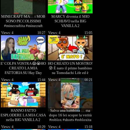
MINECRAFT MA… i MOB
MARCY diventa il MIO
SONO PICCOLISSIMI
SCHIAVO nella BIG
#minecraftita #minecraft
VANILLA 2
#minecraftma
Views: 4
10:27
Views: 4
15:05
E' COLPA VOSTRA 😱😭HO
HO CREATO UN MOSTRO!
CREATO LA MIA
😰 È nato il primo bambino
FATTORIA SU Hay Day
su Tomodachi Life ed è
TERRIFICANTE!
Views: 4
15:44
Views: 4
00:21
HANNO FATTO
Salva una bambina … ma
ESPLODERE LA MIA CASA
dopo 16 lei scopre la verità
nella BIG VANILLA 2
#roblox #shorts #robloxita
Views: 4
10:29
Views: 4
15:18