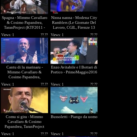
Spagna - Mimmo Cavallaro
Ninna nanna - Modena City
& Cosimo Papandrea,
Ramblers (Le Giornate Del
TaranProject (KTF2011 -
Lavoro, CGIL, Firenze 13
23/08/2011)
giugno 2015)
Views: 1
??.??
Views: 1
??.??
Cantu di lu marinaru -
Enzo Avitabile e I Bottari di
Mimmo Cavallaro &
Portico - PrimoMaggio2016
Cosimo Papandrea,
TaranProject (KTF2011 -
Views: 1
??.??
Views: 1
??.??
23/08/2011)
Comu si gira - Mimmo
Bussoletti - Piango da uomo
Cavallaro & Cosimo
Papandrea, TaranProject
(KTF2011 - 23/08/2011)
Views: 1
??.??
Views: 1
??.??