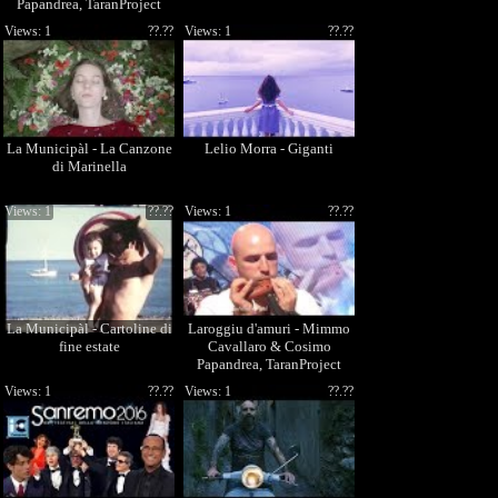
Papandrea, TaranProject
(KTF2011 - 23/08/2011)
Views: 1
??.??
Views: 1
??.??
La Municipàl - La Canzone
Lelio Morra - Giganti
di Marinella
Views: 1
??.??
Views: 1
??.??
La Municipàl - Cartoline di
Laroggiu d'amuri - Mimmo
fine estate
Cavallaro & Cosimo
Papandrea, TaranProject
(KTF2011 - 23/08/2011)
Views: 1
??.??
Views: 1
??.??