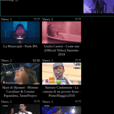
Views: 1
??.??
Views: 2
??.??
La Municipàl - Punk IPA
Giulia Casieri - Come stai
(Official Video) Sanremo
2018
Views: 2
03:50
Views: 1
??.??
Hjuri di Hjumari - Mimmo
Santino Cardamone - La
Cavallaro & Cosimo
cantata di un povero fesso -
Papandrea, TaranProject
PrimoMaggio2016
(KTF2011 - 23/08/2011)
Views: 1
??.??
Views: 1
??.??