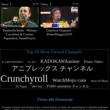
(KTF2011 - 23/08/2011)
Views: 1
??.??
Views: 1
??.??
Tarantella finale - Mimmo
Gianluca Grignani -
Cavallaro & Cosimo
PrimoMaggio2016
Papandrea, TaranProject
(KTF2011 - 23/08/2011)
Top 10 Most Viewed Channels
KADOKAWAanime
Prime Video
IL LATO POSITIVO
Gio X97
アニプレックス チャンネル
Crunchyroll
WatchMojo·com
Amici di Maria
TOHO animation チャンネル
De Filippi
HBO Max
Torna alla Homepage
Eventuali contenuti multimediali nomi e marchi esposti su questo sito appartengono ai legittimi proprietari.
DISCLAIMER: Nessun Video è hostato sui nostri Server. L'eventuale presenza di contenuti protetti da