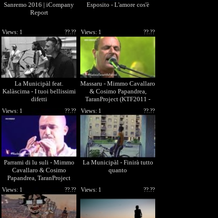
Sanremo 2016 | iCompany
Esposito - L'amore cos'è
Report
Views: 1
??.??
Views: 1
??.??
La Municipàl feat.
Massaru - Mimmo Cavallaro
Kalàscima - I tuoi bellissimi
& Cosimo Papandrea,
difetti
TaranProject (KTF2011 -
23/08/2011)
Views: 1
??.??
Views: 1
??.??
Parrami di lu suli - Mimmo
La Municipàl - Finirà tutto
Cavallaro & Cosimo
quanto
Papandrea, TaranProject
(KTF2011 - 23/08/2011)
Views: 1
??.??
Views: 1
??.??