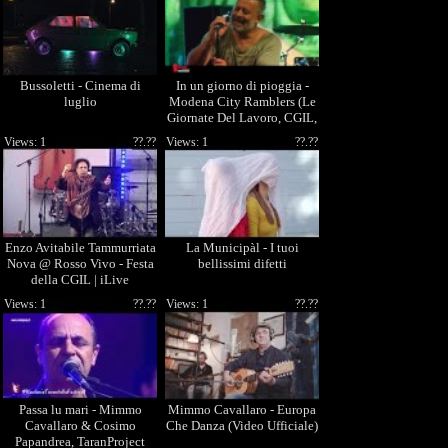
Bussoletti - Cinema di
In un giorno di pioggia -
luglio
Modena City Ramblers (Le
Giornate Del Lavoro, CGIL,
Firenze 2015)
Views: 1
??.??
Views: 1
??.??
Enzo Avitabile Tammurriata
La Municipàl - I tuoi
Nova @ Rosso Vivo - Festa
bellissimi difetti
della CGIL | iLive
Views: 1
??.??
Views: 1
??.??
Passa lu mari - Mimmo
Mimmo Cavallaro - Europa
Cavallaro & Cosimo
Che Danza (Video Ufficiale)
Papandrea, TaranProject