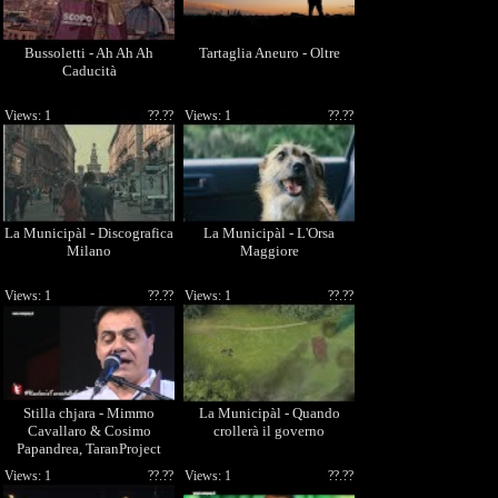
Bussoletti - Ah Ah Ah
Tartaglia Aneuro - Oltre
Caducità
Views: 1
??.??
Views: 1
??.??
La Municipàl - Discografica
La Municipàl - L'Orsa
Milano
Maggiore
Views: 1
??.??
Views: 1
??.??
Stilla chjara - Mimmo
La Municipàl - Quando
Cavallaro & Cosimo
crollerà il governo
Papandrea, TaranProject
(KTF2011 - 23/08/2011)
Views: 1
??.??
Views: 1
??.??