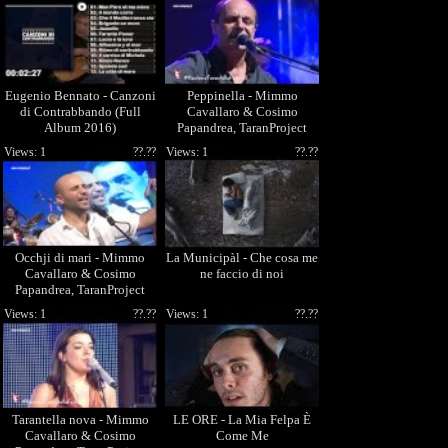
Eugenio Bennato - Canzoni
Peppinella - Mimmo
di Contrabbando (Full
Cavallaro & Cosimo
Album 2016)
Papandrea, TaranProject
(Kaulonia Tarantella
Views: 1
??.??
Views: 1
??.??
Festival 2011)
Occhji di mari - Mimmo
La Municipàl - Che cosa me
Cavallaro & Cosimo
ne faccio di noi
Papandrea, TaranProject
(KTF2011 - 23/08/2011)
Views: 1
??.??
Views: 1
??.??
Tarantella nova - Mimmo
LE ORE - La Mia Felpa È
Cavallaro & Cosimo
Come Me