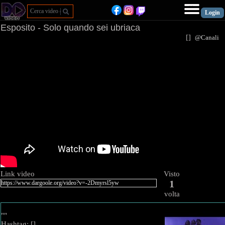
Esposito - Solo quando sei ubriaca
[
]
@Canal
Link video
Visto
1
volta
""
Hashtag: [
]