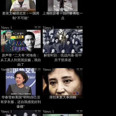
蔡英文喊话北京：一国两
上海抗议者：我们要勇敢一
制“不可能”
点
Views: 1
??.??
Views: 1
??.??
原声带·“二大爷”邓海燕：
解密时刻：统战内幕-前中
从工具人到党国反贼，我自
共干部亲述
由了
Views: 1
??.??
Views: 1
??.??
华春莹称美国“明明自己没
薄熙来案大事回顾
有穿衣服，还自我感觉好到
爆棚”
Views: 1
??.??
Views: 1
??.??