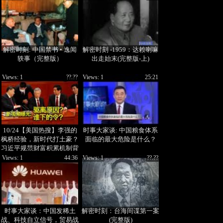
解密时刻: 中国禁书 • 逸闻
解密时刻 -1959：达赖喇嘛
轶事（完整版）
出走始末(完整版-上)
Views: 1
??.??
Views: 1
25:21
10/24【美国热搜】李强的
时事大家谈: 中国粮食体系
枫桥经验，新时代打土豪？
面临的最大危险是什么？
习近平规范财富积累机制背
后的恐怖；新视频泄漏，解
Views: 1
44:36
Views: 1
??.??
析为什么胡锦涛被驱离会
场？是谁下的口令？即彭载
舟后，上海发生举横幅抗
议；
时事大家谈：中国发稀土
解密时刻：台海间谍第一案
战、科技自立信号，贸易战
(完整版)