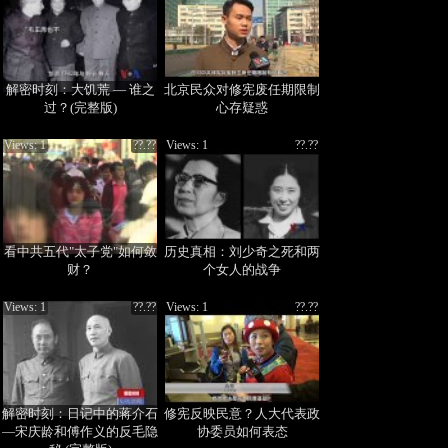
解密时刻：大饥荒 — 谁之
北京民众对修宪废任期限制
过？(完整版)
心存疑惑
Views: 1
??.??
Views: 1
??.??
看中共五代"太子党"如何敛
历史真相：刘少奇之死和两
财？
个女人的战争
Views: 1
??.??
Views: 1
??.??
解密时刻：日记中的蒋介石
修宪反映民意？人大代表政
—宋庆龄和傅作义的反毛隐
协委员如何表态