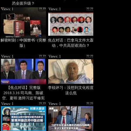
恐全面升级？
Views: 1
??.??
Views: 1
??.??
解密时刻：中国禁书（完整
焦点对话：巴拿马文件大轰
版）
动，中共高层谁清白？
Views: 1
??.??
Views: 1
??.??
【焦点对话】完整版
李锐评习：没想到文化程度
2018.3.16 司马南、陈破
这么低
空、夏明 激辩习近平修宪
Views: 1
??.??
Views: 1
??.??