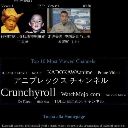
秘 (完整版)
Views: 1
??.??
Views: 1
09:56
解密时刻：寻找班禅喇嘛转
走进美国: 中国厨师当上美
世灵童
国警察 （上）
Top 10 Most Viewed Channels
KADOKAWAanime
Prime Video
IL LATO POSITIVO
Gio X97
アニプレックス チャンネル
Crunchyroll
WatchMojo·com
Amici di Maria
TOHO animation チャンネル
De Filippi
HBO Max
Torna alla Homepage
Eventuali contenuti multimediali nomi e marchi esposti su questo sito appartengono ai legittimi proprietari.