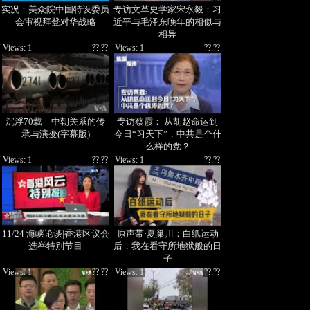
实况：美众院中国特设委员
专访文革史学家宋永毅：习
会审视拜登对华战略
近平与毛泽东晚年的相似与
相异
Views: 1
??.??
Views: 1
??.??
沉浮70载—中朝关系的传
专访蔡霞： 从胡赵命运到
承与演变(字幕版)
今日“习天下”，中共是个什
么样的党？
Views: 1
??.??
Views: 1
??.??
11/24 海峡论谈|香港区议会
原声带·夏巢川：白纸运动
选举特别节目
后，我在看守所地狱般的日
子
Views: 1
??.??
Views: 1
??.??