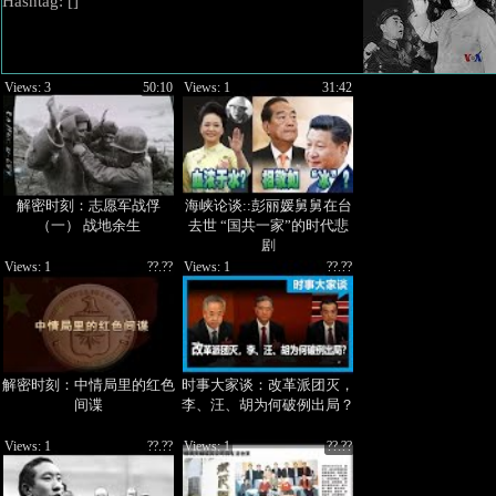
Hashtag: [
]
Views: 3
50:10
Views: 1
31:42
解密时刻：志愿军战俘
海峡论谈::彭丽媛舅舅在台
（一） 战地余生
去世 “国共一家”的时代悲
剧
Views: 1
??.??
Views: 1
??.??
解密时刻：中情局里的红色
时事大家谈：改革派团灭，
间谍
李、汪、胡为何破例出局？
Views: 1
??.??
Views: 1
??.??