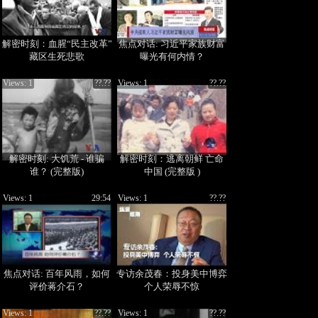
解密时刻：血腥“民主改革”
焦点对话: 习近平家族财富
藏区生死悲歌
曝光有何内情？
Views: 1
??.??
Views: 1
??.??
解密时刻: 大饥荒 - 谁骗
解密时刻：逃离朝鲜 亡命
谁？ (完整版)
中国 (完整版 )
Views: 1
29:54
Views: 1
??.??
焦点对话: 百年风雨，如何
专访余茂春：投身美中博弈
评价蒋介石？
个人荣辱不惊
Views: 1
??.??
Views: 1
??.??