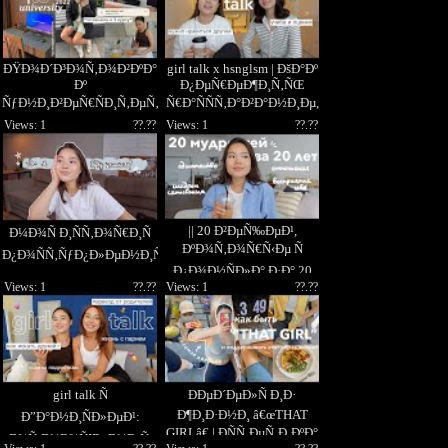
ÐŸÐ¾Ð´Ð³Ð¾Ñ‚Ð¾Ð²ÐºÐ°
girl talk x hsnglsm | ÐšÐ°Ðº
Ðº
Ð¿ÐµÑ€ÐµÐ¶Ð¸Ñ‚ÑŒ
ÑƒÐ½Ð¸Ð²ÐµÑ€ÑÐ¸Ñ‚ÐµÑ‚Ñƒ
Ñ€Ð°ÑÑÑ‚Ð°Ð²Ð°Ð½Ð¸Ðµ,
| Ð½Ð¾Ð²Ð¾Ðµ
Ñ‡ÑƒÐ¶Ð¾Ð¹
Views: 1
??.??
Views: 1
??.??
Ñ€Ð°ÑÐ¿Ð¸ÑÐ°Ð½Ð¸Ðµ,
ÑƒÑÐ¿ÐµÑ… Ð¸ Ð¿Ð»Ð
beauty Ð¿Ñ€Ð¾Ñ†Ð
|| 20 Ð²ÐµÑ‰ÐµÐ¹,
Ð¼Ð¾Ñ Ð¸ÑÑ‚Ð¾Ñ€Ð¸Ñ
ÐºÐ¾Ñ‚Ð¾Ñ€Ñ‹Ðµ Ñ
Ð¿Ð¾ÑÑ‚ÑƒÐ¿Ð»ÐµÐ½Ð¸Ñ
Ð¿Ð¾Ð½ÑÐ»Ð° Ð·Ð° 20
Views: 1
??.??
Views: 1
??.??
Ð»ÐµÑ‚ ||
girl talk Ñ
ÐÐµÐ´ÐµÐ»Ñ Ð¸Ð·
Ð¶Ð¸Ð·Ð½Ð¸ â€œTHAT
Ð”Ð°Ð½Ð¸ÑÐ»ÐµÐ¹:
GIRLâ€ | Ð­ÑÑ‚ÐµÑ‚Ð¸ÐºÐ°
Ð¾Ñ‚Ð½Ð¾ÑˆÐµÐ½Ð¸Ñ,