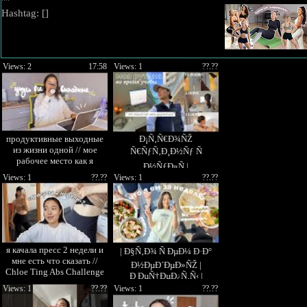
""
Hashtag: [
]
Views: 2
17:58
Views: 1
??.??
продуктивные выходные
Ð¡Ñ‚Ñ€Ð¾ÑŽ
из жизни одной // мое
Ñ€ÑƒÑ‚Ð¸Ð½Ñƒ Ñ
рабочее место как я
Ð½ÑƒÐ»Ñ |
планирую?
Views: 1
??.??
Views: 1
??.??
ÐŸÐ¾Ð»ÐµÐ·Ð½Ñ‹Ðµ
Ð¿Ñ€Ð¸Ð²Ñ‹Ñ‡ÐºÐ¸
ÑÑ‚ÑƒÐ´ÐµÐ½Ñ‚ÐºÐ¸ |
ÐŸÑ€Ð¾Ð
я качала пресс 2 недели и
| Ð§Ñ‚Ð¾ Ñ ÐµÐ¼ Ð·Ð°
мне есть что сказать //
Ð½ÐµÐ´ÐµÐ»ÑŽ |
Chloe Ting Abs Challenge
Ð ÐµÑ†ÐµÐ¿Ñ‚Ñ‹ |
ðŸŒ¿ðŸ¥‘
Views: 1
??.??
Views: 1
??.??