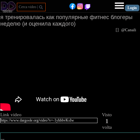
я тренировалась как популярные фитнес блогеры
неделю (и оценила каждого)
[
]
@Canal
Link video
Visto
1
volta