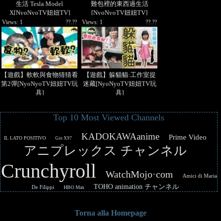
生活 Tesla Model
難包裡的東西過生活
X[NyoNyoTV妞妞TV]
[NyoNyoTV妞妞TV]
Views: 1
??.??
Views: 1
??.??
【遊戲】軟軟與食物猜猜看
【遊戲】躲貓貓:工作室捉
第2彈[NyoNyoTV妞妞TV玩
迷藏[NyoNyoTV妞妞TV玩
具]
具]
Top 10 Most Viewed Channels
KADOKAWAanime
Prime Video
IL LATO POSITIVO
Gio X97
アニプレックス チャンネル
Crunchyroll
WatchMojo·com
Amici di Maria
TOHO animation チャンネル
De Filippi
HBO Max
Torna alla Homepage