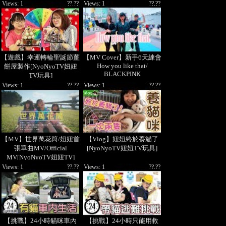
叩舍COSIR [NyoNyoTV妞
Views: 1
??.??
Views: 1
??.??
妞TV]
【遊戲】幸運轉輪聖誕節薑
【MV Cover】新手6天練會
How you like that/
餅屋製作[NyoNyoTV妞妞
BLACKPINK
TV玩具]
@daddy.iam.9999
Views: 1
??.??
Views: 1
??.??
@walkerdad [NyoNyoTV妞
妞TV]
【MV】世界萬花筒/妞妞首
【Vlog】妞妞終於養貓了
張單曲MV/Official
[NyoNyoTV妞妞TV玩具]
MV[NyoNyoTV妞妞TV]
Views: 1
??.??
Views: 1
??.??
【挑戰】24小時貓咪車內
【挑戰】24小時只能用救