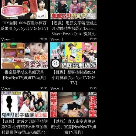
DIY自製100%西瓜冰棒西
【遊戲】用顏文字猜鬼滅之
瓜果凍[NyoNyoTV 妞妞TV]
刃 你能猜對幾題? /Demon
Slayer Emoji Quiz /鬼滅の
刃のキャラクターを絵文字
Views: 1
??.??
Views: 1
??.??
で当てよう[NyoNyoTV妞
妞TV]
書桌新學期文具組玩具
【挑戰】貓咪控制貓奴24
[NyoNyoTV妞妞TV玩具]
小時挑戰[NyoNyoTV妞妞
TV]
Views: 1
??.??
Views: 1
??.??
【遊戲】鬼滅之刃影子猜謎
【逃脫】真人密室逃脫遊
第2彈 柱們都猜不出來的激
戲:洗手室篇[NyoNyoTV妞
難題目你猜得出來幾題? @
妞TV玩具]