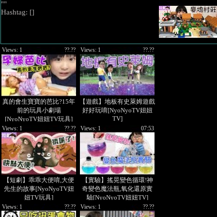
""
Hashtag: [
]
Views: 1
??.??
Views: 1
??.??
真的會生寶寶的芭比?15年
【遊戲】地板有史萊姆遊戲
前的玩具小劇場
好好玩唷[NyoNyoTV妞妞
TV]
[NyoNyoTV妞妞TV玩具]
Views: 1
??.??
Views: 1
07:53
【短劇】乖乖大便唷,大便
【實驗】搖晃變色循環!神
先生的故事[NyoNyoTV妞
奇變色魔法瓶,氧化還原實
妞TV玩具]
驗[NyoNyoTV妞妞TV]
Views: 1
??.??
Views: 1
??.??