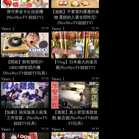
寶可夢皮卡丘扭蛋機
【遊戲】不要選到重覆的食
[NyoNyoTV 妞妞TV]
物 選錯的人要全部吃完!
[NyoNyoTV妞妞TV]
Views: 1
??.??
Views: 1
??.??
【開箱】餅乾變唱片!
【Vlog】日本最大的迷宮
OREO餅乾唱片機
展[NyoNyoTV妞妞TV]
[NyoNyoTV妞妞TV玩具]
Views: 1
??.??
Views: 1
??.??
【短劇】搞笑版真人親鬼
【逃脫】真人密室逃脫遊
「工作室篇」[NyoNyoTV
戲:飯店篇[NyoNyoTV妞妞
妞妞TV玩具]
TV玩具]
Views: 1
??.??
Views: 1
??.??