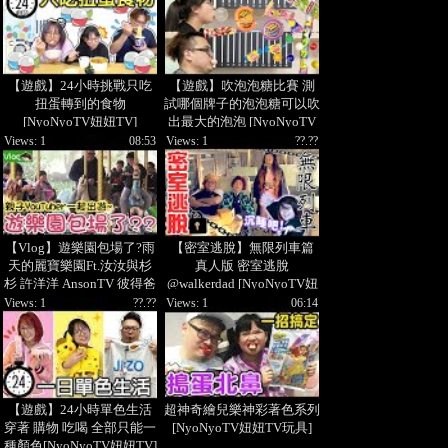
【遊戲】24小時挑戰只吃
【遊戲】吹泡泡糖比賽 測
扭蛋轉到的食物
試哪個牌子的泡泡糖可以吹
[NyoNyoTV妞妞TV]
出最大的泡泡 [NyoNyoTV
妞妞TV]
Views: 1
08:53
Views: 1
??.??
【Vlog】遊樂園包場了?雨
【密室逃脫】無限列車篇
天的麗寶樂園Ft.汝汝與杉
真人版 密室逃脫
杉 許洋洋 AnsonTV 彼得爸
@walkerdad [NyoNyoTV妞
與蘇珊媽[NyoNyoTV妞妞
妞TV]
Views: 1
??.??
Views: 1
06:14
TV玩具]
【遊戲】24小時單色生活
超神奇繪兒樂神彩著色系列
穿著 購物 吃喝 全部只能一
[NyoNyoTV妞妞TV玩具]
種顏色[NyoNyoTV妞妞TV]