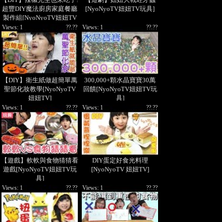
超豐DIY魔法廚房家庭餐廳
[NyoNyoTV妞妞TV玩具]
製作組[NyoNyoTV妞妞TV
玩具]
Views: 1
??.??
Views: 1
??.??
【DIY】衛生紙做超簡單萬
300,000+顆水晶寶寶30萬
聖節化妝教學[NyoNyoTV
回饋[NyoNyoTV妞妞TV玩
妞妞TV]
具]
Views: 1
??.??
Views: 1
??.??
【遊戲】軟軟與食物猜猜看
DIY蛋定好食光料理
遊戲[NyoNyoTV妞妞TV玩
[NyoNyoTV 妞妞TV]
具]
Views: 1
??.??
Views: 1
??.??