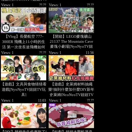
Views: 1
??.??
Views: 1
??.??
【Vlog】長榮航空 777-
【開箱】LEGO麥塊礦山
21137 The Mountain Cave
300ER 飛機上11小時的生
麥塊小劇場[NyoNyoTV妞
活 第一次坐長途飛機如何
妞TV]
度過? 美國 洛杉磯 自由行
Views: 1
??.??
Views: 1
11:56
[NyoNyoTV妞妞TV]
【遊戲】文具與食物猜猜看
【遊戲】史萊姆材料抽繩
遊戲[NyoNyoTV妞妞TV玩
樂!抽到什麼加什麼DIY新年
具]
史萊姆[NyoNyoTV妞妞TV
玩具]
Views: 1
11:03
Views: 1
??.??
【DIY】辣椒先生也來吃了!
【短劇】妞妞大戰蛀牙蟲