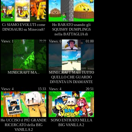
Ci SIAMO EVOLUTI come
Ho BARATO usando gli
DINOSAURI su Minecraft!
SQUISHY DUMPLINGS
nella BATTAGLIA di
COSTRUZIONI su
Views: 1
??:??
Views: 6
01:00
Minecraft!
MINECRAFT MA...
MINECRAFT MA... TUTTO
QUELLO CHE GUARDO
DIVENTA UN DIAMANTE
Views: 4
15:33
Views: 4
20:51
Ho UCCISO il PIÙ GRANDE
SONO ENTRATO NELLA
RICERCATO della BIG
BIG VANILLA 2
VANILLA 2