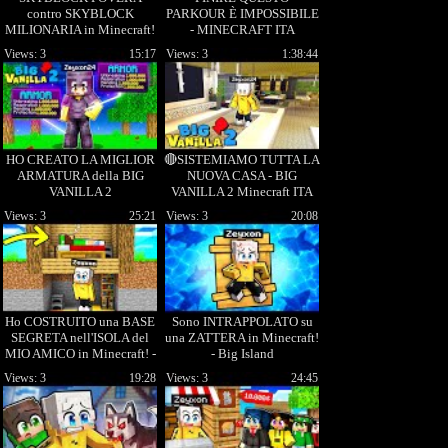
contro SKYBLOCK
PARKOUR È IMPOSSIBILE
MILIONARIA in Minecraft!
- MINECRAFT ITA
- BIG SKYBLOCK Ep.12
Views: 3
15:17
Views: 3
1:38:44
HO CREATO LA MIGLIOR
🔴SISTEMIAMO TUTTA LA
ARMATURA della BIG
NUOVA CASA - BIG
VANILLA 2
VANILLA 2 Minecraft ITA
Views: 3
25:21
Views: 3
20:08
Ho COSTRUITO una BASE
Sono INTRAPPOLATO su
SEGRETA nell'ISOLA del
una ZATTERA in Minecraft!
MIO AMICO in Minecraft! -
- Big Island
BIG SKYBLOCK Ep.18
Views: 3
19:28
Views: 3
24:45