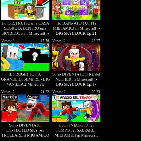
Ho COSTRUITO una CASA
Ho BANNATO TUTTI i
SEGRETA DENTRO una
MIEI AMICI in Minecraft! -
SKYBLOCK in Minecraft! -
BIG SKYBLOCK Ep.21
BIG SKYBLOCK Ep.13
Views: 3
17:56
Views: 2
23:27
IL PROGETTO PIU'
Sono DIVENTATO il RE del
GRANDE DI SEMPRE - BIG
NETHER in Minecraft! -
VANILLA 2 Minecraft
BIG SKYBLOCK Ep.17
Views: 2
21:22
Views: 2
20:33
Sono DIVENTATO
USO il VIAGGIO nel
L'INFECTED SKY per
TEMPO per SALVARE i
TROLLARE il MIO AMICO
MIEI AMICI in Minecraft
in MINECRAFT