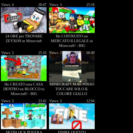
Views: 4
20:47
Views: 3
25:18
24 ORE per TROVARE
Ho COSTRUITO un
ZEYXON in Minecraft
MERCATO ILLEGALE in
Minecraft! - BIG
SKYBLOCK Ep.16
Views: 3
25:10
Views: 3
00:49
Ho CREATO una CASA
MINECRAFT MA... POSSO
DENTRO un BLOCCO in
TOCCARE SOLO IL
Minecraft! - BIG
COLORE GIALLO
SKYBLOCK Ep.20
Views: 3
23:42
Views: 3
12:04
SKYBLOCK POVERA
FINIRE QUESTO