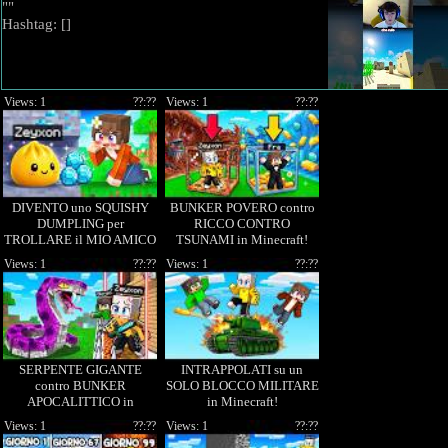
""
Hashtag: [
]
Views: 1
??:??
Views: 1
??:??
DIVENTO uno SQUISHY
BUNKER POVERO contro
DUMPLING per
RICCO CONTRO
TROLLARE il MIO AMICO
TSUNAMI in Minecraft!
in Minecraft!
Views: 1
??:??
Views: 1
??:??
SERPENTE GIGANTE
INTRAPPOLATI su un
contro BUNKER
SOLO BLOCCO MILITARE
APOCALITTICO in
in Minecraft!
Minecraft!
Views: 1
??:??
Views: 1
??:??