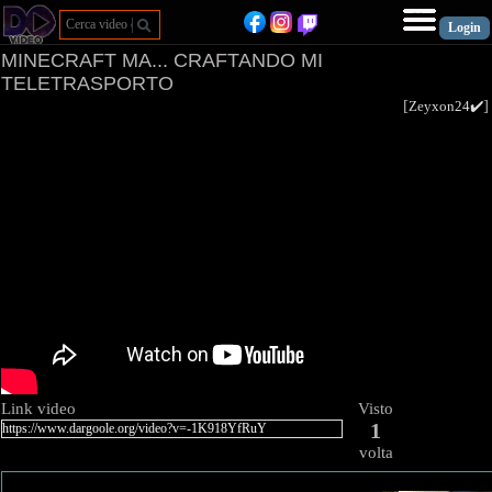
MINECRAFT MA... CRAFTANDO MI
TELETRASPORTO
[
Zeyxon24✔️
Link video
Visto
1
volta