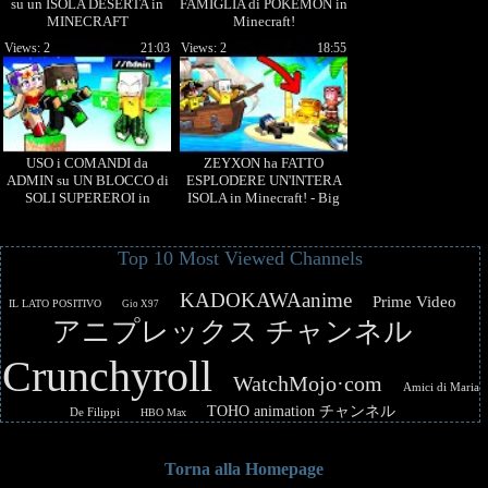
su un ISOLA DESERTA in
FAMIGLIA di POKEMON in
MINECRAFT
Minecraft!
Views: 2
21:03
Views: 2
18:55
USO i COMANDI da
ZEYXON ha FATTO
ADMIN su UN BLOCCO di
ESPLODERE UN'INTERA
SOLI SUPEREROI in
ISOLA in Minecraft! - Big
Minecraft!
Island
Top 10 Most Viewed Channels
KADOKAWAanime
Prime Video
IL LATO POSITIVO
Gio X97
アニプレックス チャンネル
Crunchyroll
WatchMojo·com
Amici di Maria
TOHO animation チャンネル
De Filippi
HBO Max
Torna alla Homepage