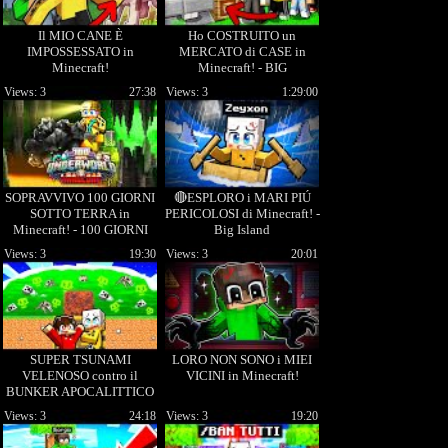
Il MIO CANE È
Ho COSTRUITO un
IMPOSSESSATO in
MERCATO di CASE in
Minecraft!
Minecraft! - BIG
SKYBLOCK Ep.19
Views: 3
27:38
Views: 3
1:29:00
SOPRAVVIVO 100 GIORNI
🔴ESPLORO i MARI PIÚ
SOTTO TERRA in
PERICOLOSI di Minecraft! -
Minecraft! - 100 GIORNI
Big Island
SOTTOTERRA EP. 1
Views: 3
19:30
Views: 3
20:01
SUPER TSUNAMI
LORO NON SONO i MIEI
VELENOSO contro il
VICINI in Minecraft!
BUNKER APOCALITTICO
più SICURO!
Views: 3
24:18
Views: 3
19:20