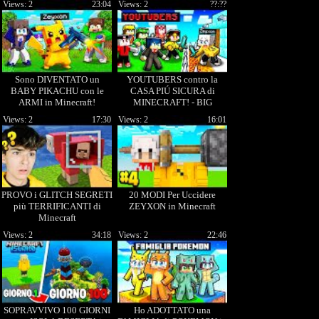
Views: 2
23:04
Views: 2
??:??
Sono DIVENTATO un
YOUTUBERS contro la
BABY PIKACHU con le
CASA PIÚ SICURA di
ARMI in Minecraft!
MINECRAFT! - BIG
SKYBLOCK Ep.11
Views: 2
17:30
Views: 2
16:01
PROVO i GLITCH SEGRETI
20 MODI Per Uccidere
più TERRIFICANTI di
ZEYXON in Minecraft
Minecraft
Views: 2
34:18
Views: 2
22:46
SOPRAVVIVO 100 GIORNI
Ho ADOTTATO una