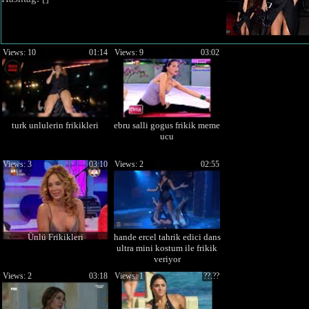
Views: 10
01:14
Views: 9
03:02
turk unlulerin frikikleri
ebru salli gogus frikik meme
ucu
Views: 3
03:10
Views: 2
02:55
Ünlü Frikikleri
hande ercel tahrik edici dans
ultra mini kostum ile frikik
veriyor
Views: 2
03:18
Views: 1
??.??