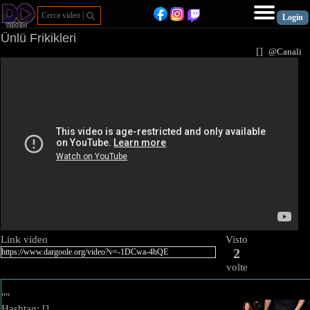
Ünlü Frikikleri
[
]
@Canal
Link video
Visto
2
volte
""
Hashtag: [
]