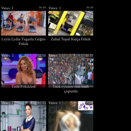
Views: 1
??.??
Views: 1
??.??
Leyla Lydia Tugutlu Göğüs
Zuhal Topal Kalça Frikik
Frikik
Views: 3
03:10
Views: 1
00:31
Ünlü Frikikleri
Ünlü oyuncu tüm stadı
çoşturdu
Views: 1
02:35
Views: 1
??.??