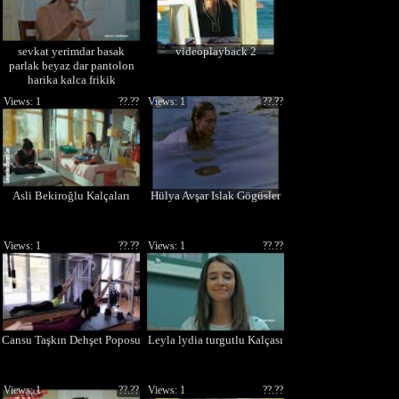
sevkat yerimdar basak
videoplayback 2
parlak beyaz dar pantolon
harika kalca frikik
Views: 1
??.??
Views: 1
??.??
Asli Bekiroğlu Kalçaları
Hülya Avşar Islak Gögüsler
Views: 1
??.??
Views: 1
??.??
Cansu Taşkın Dehşet Poposu
Leyla lydia turgutlu Kalçası
Views: 1
??.??
Views: 1
??.??