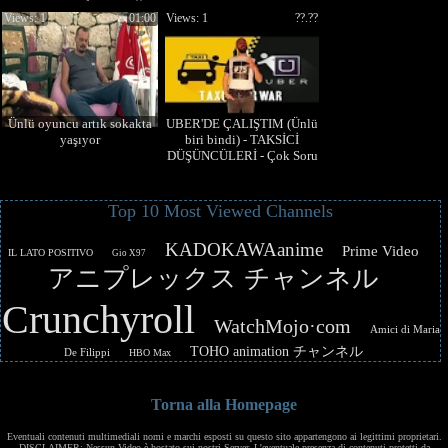
Views: 1
01:00
Views: 1
??.??
Ünlü oyuncu artık sokakta
UBER'DE ÇALIŞTIM (Ünlü
yaşıyor
biri bindi) - TAKSİCİ
DÜŞÜNCÜLERİ - Çok Soru
Soran Kadın
Top 10 Most Viewed Channels
KADOKAWAanime
Prime Video
IL LATO POSITIVO
Gio X97
アニプレックス チャンネル
Crunchyroll
WatchMojo·com
Amici di Maria
TOHO animation チャンネル
De Filippi
HBO Max
Torna alla Homepage
Eventuali contenuti multimediali nomi e marchi esposti su questo sito appartengono ai legittimi proprietari.
DISCLAIMER: Nessun Video è hostato sui nostri Server. L'eventuale presenza di contenuti protetti da