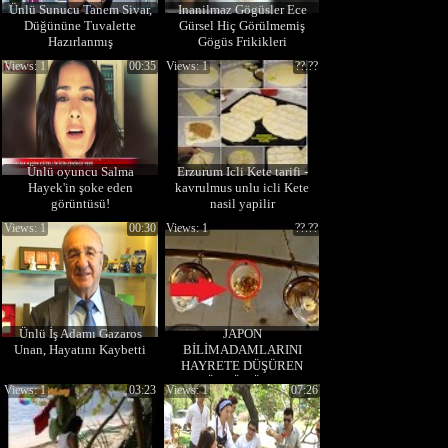
Ünlü Sunucu Tanem Sivar,
Inanilmaz Gögüsler Ece
Düğününe Tuvalette
Gürsel Hiç Görülmemiş
Hazırlanmış
Gögüs Frikikleri
Views: 1
00:35
Views: 1
??.??
Ünlü oyuncu Salma
Erzurum Icli Kete tarifi -
Hayek'in şoke eden
kavrulmus unlu icli Kete
görüntüsü!
nasil yapilir
Views: 1
00:30
Views: 1
??.??
Ünlü İş Adamı Gazaros
JAPON
Unan, Hayatını Kaybetti
BİLİMADAMLARINI
HAYRETE DÜŞÜREN
ÜNLÜ TÜRK
Views: 1
03:23
Views: 1
07:26