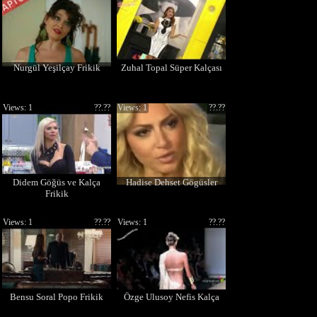
Nurgül Yeşilçay Frikik
Zuhal Topal Süper Kalçası
Views: 1
??.??
Views: 1
??.??
Didem Göğüs ve Kalça
Hadise Dehset Gögüsler
Frikik
Views: 1
??.??
Views: 1
??.??
Bensu Soral Popo Frikik
Özge Ulusoy Nefis Kalça