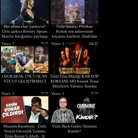
Her adımı olay yaratıyor!
Ünlü Sanatçı #Volkan
Ünlü şarkıcı Britney Spears
Konak son sahnesinde
Mars'ın fotoğrafını paylaşıp
hayatını kaybetti.Allah'dan
ismini değiştirdi
rahmet eylesin
Views: 1
??.??
Views: 1
04:22
OSURARAK ÜNLÜ OLAN
Ünlü Film Müziği KARAYİP
VÜCUT GELİŞTİRMECİ
KORSANLARI Jenerik Tema
Müzikleri Yabancı Sinema
Enstrümantal Soundtrack Th
Views: 1
??.??
Views: 1
??.??
Mustafa Karadeniz - Ünlü
Ünlü Hack Grubu Ourmine
Sosyal Güvenlik Uzmanı
Kimdir?
Ersin Konar Çıldırdı..:))