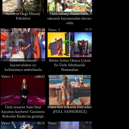
Survivor Özge Ulusoy
Ünlü sanatçı Fatma Girik,
Frikikleri
takıntılı hayranından davacı
oldu
Views: 1
03:39
Views: 1
??.??
Ünlü oyuncunun
Bütün Sırları Ortaya Çıkan
kayınvalidesi oy
En Ünlü Sihirbazlık
kullanmaya ambulansla
Numaraları
geldi
Views: 1
00:51
Views: 3
00:21
Ünlü senarist Safa Önal
İvana Sert Bikinili Frikikleri
hayatını kaybetti! Guinness
(FULL SANSÜRSÜZ)
Rekorlar Kitabı'na girmişti
Views: 2
00:31
Views: 1
??.??