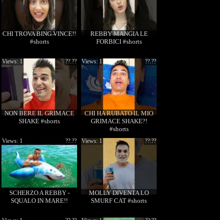
CHI TROVA BING VINCE!!
REBBY MANGIA LE
#shorts
FORBICI #shorts
Views: 1
??.??
Views: 1
??.??
NON BERE IL GRIMACE
CHI HA RUBATO IL MIO
SHAKE #shorts
GRIMACE SHAKE?!
#shorts
Views: 1
??.??
Views: 1
??:??
SCHERZO A REBBY -
MOLLY DIVENTA LO
SQUALO IN MARE!!
SMURF CAT #shorts