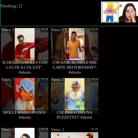
""
Hashtag: [
]
Views: 1
??:??
Views: 1
??.??
SCHERZO A MOLLY CON
CHI HA RUBATO LE MIE
LA COCA-COLA ðŸ˜‚
CARTE DEI POKEMON?!
#shorts
#shorts
Views: 1
??:??
Views: 1
??:??
MOLLY BIMBO PIANGE
CHI HA FATTO UNA
#shorts
PUZZETTA?! #shorts
Views: 1
??.??
Views: 1
??.??