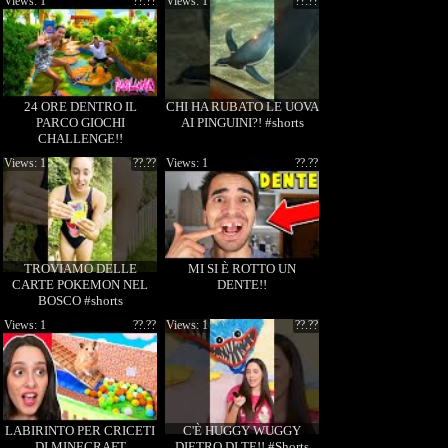
Views: 1
??.??
Views: 1
??:??
24 ORE DENTRO IL
CHI HA RUBATO LE UOVA
PARCO GIOCHI
AI PINGUINI?! #shorts
CHALLENGE!!
Views: 1
??.??
Views: 1
??.??
TROVIAMO DELLE
MI SI È ROTTO UN
CARTE POKEMON NEL
DENTE!!
BOSCO #shorts
Views: 1
??.??
Views: 1
??.??
LABIRINTO PER CRICETI
C'È HUGGY WUGGY
DI MINECRAFT
DIETRO DI TE!! #Shorts