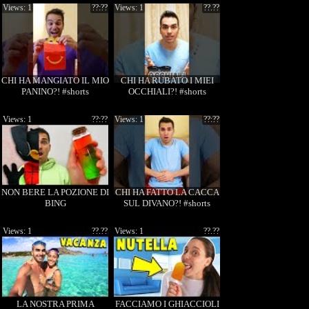
Views: 1
??:??
Views: 1
??.??
CHI HA MANGIATO IL MIO
CHI HA RUBATO I MIEI
PANINO?! #shorts
OCCHIALI?! #shorts
Views: 1
??:??
Views: 1
??:??
NON BERE LA POZIONE DI
CHI HA FATTO LA CACCA
BING
SUL DIVANO?! #shorts
Views: 1
??.??
Views: 1
??.??
LA NOSTRA PRIMA
FACCIAMO I GHIACCIOLI