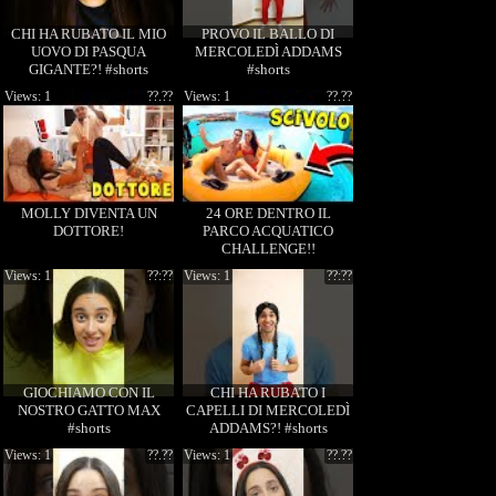
CHI HA RUBATO IL MIO
PROVO IL BALLO DI
UOVO DI PASQUA
MERCOLEDÌ ADDAMS
GIGANTE?! #shorts
#shorts
Views: 1
??.??
Views: 1
??.??
MOLLY DIVENTA UN
24 ORE DENTRO IL
DOTTORE!
PARCO ACQUATICO
CHALLENGE!!
Views: 1
??:??
Views: 1
??:??
GIOCHIAMO CON IL
CHI HA RUBATO I
NOSTRO GATTO MAX
CAPELLI DI MERCOLEDÌ
#shorts
ADDAMS?! #shorts
Views: 1
??.??
Views: 1
??.??