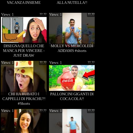
VACANZA INSIEME
ALLA NUTELLA!!
Views: 1
??.??
Views: 1
??.??
DISEGNA QUELLO CHE
MOLLY VS MERCOLEDÌ
MANCA PER VINCERE -
ADDAMS #shorts
JUST DRAW
Views: 1
??.??
Views: 1
??.??
CHI HA RUBATO I
PALLONCINI GIGANTI DI
CAPPELLI DI PIKACHU?!
COCA COLA!!
#Shorts
Views: 1
??:??
Views: 1
??.??