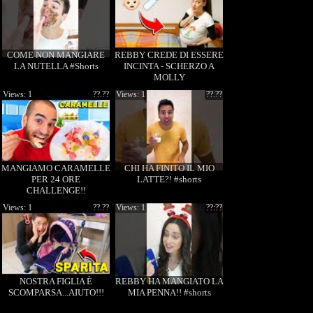
COME NON MANGIARE
REBBY CREDE DI ESSERE
LA NUTELLA #Shorts
INCINTA - SCHERZO A
MOLLY
Views: 1
??.??
Views: 1
??.??
MANGIAMO CARAMELLE
CHI HA FINITO IL MIO
PER 24 ORE
LATTE?! #shorts
CHALLENGE!!
Views: 1
??.??
Views: 1
??:??
NOSTRA FIGLIA È
REBBY HA MANGIATO LA
SCOMPARSA...AIUTO!!!
MIA PENNA!! #shorts