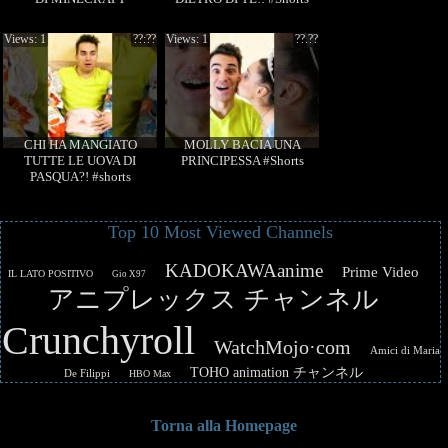
Views: 1
??:??
Views: 1
??.??
CHI HA MANGIATO
MOLLY BACIA UNA
TUTTE LE UOVA DI
PRINCIPESSA #Shorts
PASQUA?! #shorts
Top 10 Most Viewed Channels
KADOKAWAanime
Prime Video
IL LATO POSITIVO
Gio X97
アニプレックス チャンネル
Crunchyroll
WatchMojo·com
Amici di Maria
TOHO animation チャンネル
De Filippi
HBO Max
Torna alla Homepage