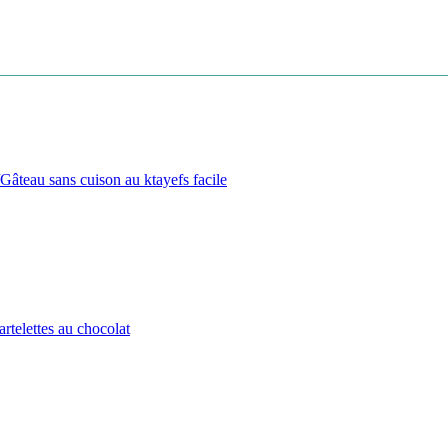
حلوة القطايف اللذيذة /بدون طهي سهلة التحضير من مطبخ سلسبيل /eau sans cuison au ktayefs facile
مشروع الحلويات الناجح / الحلوة التى أعجبت الزبائن وطلبوها بكثرة /tes au chocolat