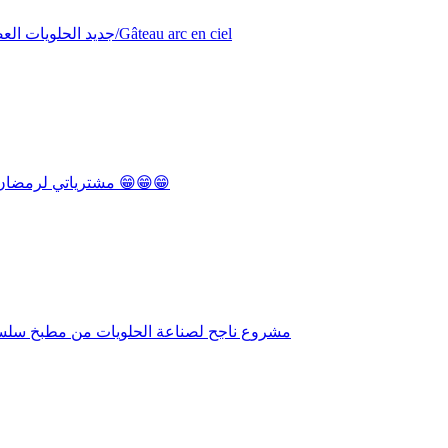
.جديد الحلويات العصرية الجزائرية من مطبخ سلسبيل / لأصحاب المشاريع /مشروع ناجح/Gâteau arc en ciel
مشترياتي لرمضان2019 من أواني ومستلزمات الحلويات /دخلوا تشوفوا لي ما شرا يتنزه 😁😁😁
مشروع ناجح لصناعة الحلويات من مطبخ سلسبيل / بوتي فور ب