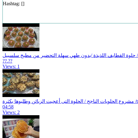
Hashtag: [
]
Gât
??.??
Views: 1
tartelet
04:58
Views: 2