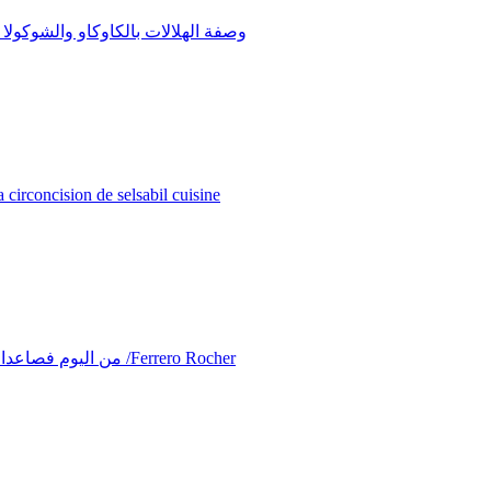
وصفة الهلالات بالكاوكاو والشوكول
أفكار و إقتراحات لحفلات الختان من مطبخ سلسبيل / elsabil cuisine
من اليوم فصاعدا لن تشتري فيريرو روشيه قومي بصنعها في البيت/من مطبخ سلسبيل /Ferrero Rocher