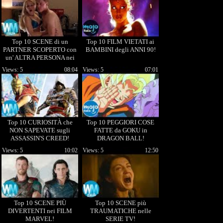
Top 10 SCENE di un
Top 10 FILM VIETATI ai
PARTNER SCOPERTO con
BAMBINI degli ANNI 90!
un' ALTRA PERSONA nei
FILM!
Views: 5
08:04
Views: 5
07:01
Top 10 CURIOSITÀ che
Top 10 PEGGIORI COSE
NON SAPEVATE sugli
FATTE da GOKU in
ASSASSIN'S CREED!
DRAGON BALL!
Views: 5
10:02
Views: 5
12:50
Top 10 SCENE PIÙ
Top 10 SCENE più
DIVERTENTI nei FILM
TRAUMATICHE nelle
MARVEL!
SERIE TV!