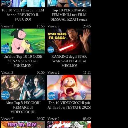
Top 10 VOLTE in cui FILM
Top 10 PERSONAGGI
hanno PREVISTO IL
FEMMINILI nei FILM
FUTURO!
SESSUALIZZATI senza
motivo!
Views: 3
15:55
Views: 3
25:05
Un'altra Top 10 10 COSE
RANKING degli STAR
SENZA SENSO nei
WARS dal PEGGIO al
POKÉMON!
MEGLIO!
Views: 3
06:50
Views: 2
11:51
Altra Top 5 PEGGIORI
Top 10 VIDEOGIOCHI più
REMAKE di
ATTESI per l'ESTATE 2025!
VIDEOGIOCHI!
Views: 2
08:37
Views: 2
08:02