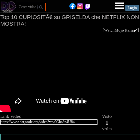
Top 10 CURIOSITÃ€ su GRISELDA che NETFLIX NON
MOSTRA!
[
WatchMojo Italia✔️
Link video
Visto
1
volta