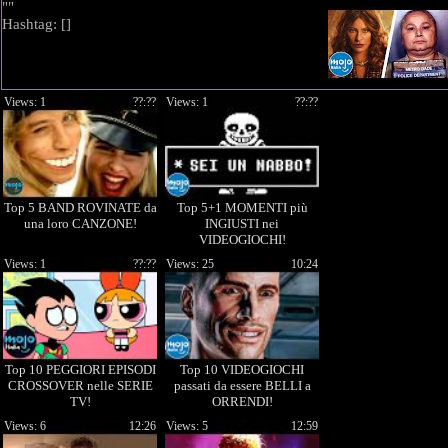
""
Hashtag: [
]
Views: 1
??:??
Views: 1
??:??
Top 5 BAND ROVINATE da
Top 5+1 MOMENTI più
una loro CANZONE!
INGIUSTI nei
VIDEOGIOCHI!
Views: 1
??:??
Views: 25
10:24
Top 10 PEGGIORI EPISODI
Top 10 VIDEOGIOCHI
CROSSOVER nelle SERIE
passati da essere BELLI a
TV!
ORRENDI!
Views: 6
12:26
Views: 5
12:59