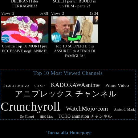
DELIRANTI dei
SCELTI per un RUOLO in
FERRAGNEZ!
un FILM - parte 2!
Views: 2
08:08
Views: 2
13:24
Un'altra Top 10 MORTI più
Top 10 SCOPERTE più
ECCESSIVE negli ANIME!
ASSURDE di AFFARI DI
FAMIGLIA!
Top 10 Most Viewed Channels
KADOKAWAanime
Prime Video
IL LATO POSITIVO
Gio X97
アニプレックス チャンネル
Crunchyroll
WatchMojo·com
Amici di Maria
TOHO animation チャンネル
De Filippi
HBO Max
Torna alla Homepage