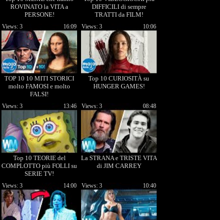
ROVINATO la VITA a
DIFFICILI di sempre
PERSONE!
TRATTI da FILM!
Views: 3
16:09
Views: 3
10:06
TOP 10 10 MITI STORICI
Top 10 CURIOSITÀ su
molto FAMOSI e molto
HUNGER GAMES!
FALSI!
Views: 3
13:46
Views: 3
08:48
Top 10 TEORIE del
La STRANA e TRISTE VITA
COMPLOTTO più FOLLI su
di JIM CARREY
SERIE TV!
Views: 3
14:00
Views: 3
10:40