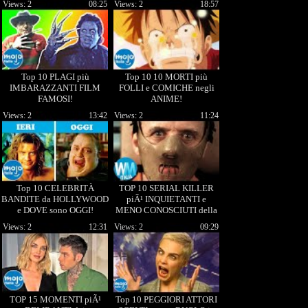
Views: 2
08:25
Views: 2
18:57
Top 10 PLAGI più
Top 10 10 MORTI più
IMBARAZZANTI FILM
FOLLI e COMICHE negli
FAMOSI!
ANIME!
Views: 2
13:42
Views: 2
11:24
Top 10 CELEBRITÀ
TOP 10 SERIAL KILLER
BANDITE da HOLLYWOOD
piÃ¹ INQUIETANTI e
e DOVE sono OGGI!
MENO CONOSCIUTI della
STORIA!
Views: 2
12:31
Views: 2
09:29
TOP 15 MOMENTI piÃ¹
Top 10 PEGGIORI ATTORI