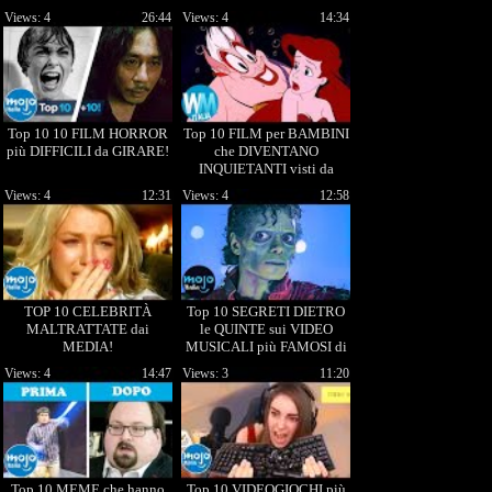
Views: 4
26:44
Views: 4
14:34
Top 10 10 FILM HORROR
Top 10 FILM per BAMBINI
più DIFFICILI da GIRARE!
che DIVENTANO
INQUIETANTI visti da
ADULTI!
Views: 4
12:31
Views: 4
12:58
TOP 10 CELEBRITÀ
Top 10 SEGRETI DIETRO
MALTRATTATE dai
le QUINTE sui VIDEO
MEDIA!
MUSICALI più FAMOSI di
sempre!
Views: 4
14:47
Views: 3
11:20
Top 10 MEME che hanno
Top 10 VIDEOGIOCHI più