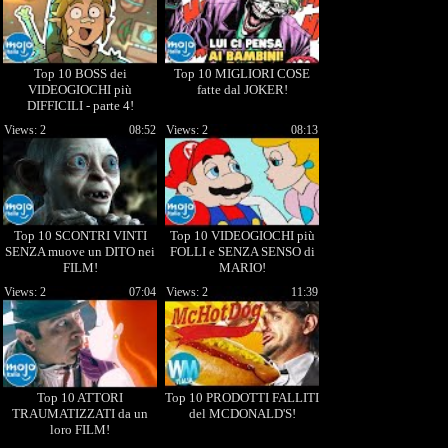
Top 10 BOSS dei
Top 10 MIGLIORI COSE
VIDEOGIOCHI più
fatte dal JOKER!
DIFFICILI - parte 4!
Views: 2
08:52
Views: 2
08:13
Top 10 SCONTRI VINTI
Top 10 VIDEOGIOCHI più
SENZA muove un DITO nei
FOLLI e SENZA SENSO di
FILM!
MARIO!
Views: 2
07:04
Views: 2
11:39
Top 10 ATTORI
Top 10 PRODOTTI FALLITI
TRAUMATIZZATI da un
del MCDONALD'S!
loro FILM!