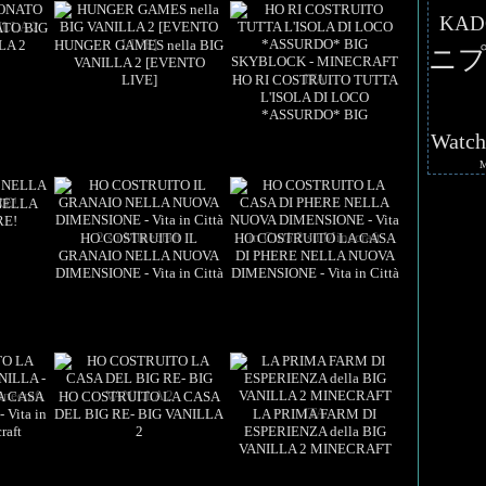
KAD
TO BIG
LA 2
HUNGER GAMES nella BIG
ニプ
VANILLA 2 [EVENTO
LIVE]
HO RI COSTRUITO TUTTA
2:50:20
L'ISOLA DI LOCO
*ASSURDO* BIG
Views: 5
15:49
Views: 4
19:11
SKYBLOCK - MINECRAFT
Watc
ITA
NELLA
RE!
HO COSTRUITO IL
HO COSTRUITO LA CASA
GRANAIO NELLA NUOVA
DI PHERE NELLA NUOVA
DIMENSIONE - Vita in Città
DIMENSIONE - Vita in Città
16:31
Views: 4
21:15
2 su Minecraft
2 su Minecraft
Views: 4
22:50
A CASA
HO COSTRUITO LA CASA
 Vita in
DEL BIG RE- BIG VANILLA
LA PRIMA FARM DI
19:50
raft
2
ESPERIENZA della BIG
VANILLA 2 MINECRAFT
Views: 3
21:52
ITA
Views: 4
11:22