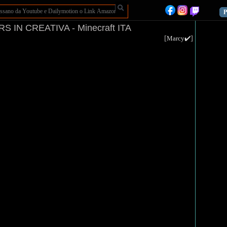
P
 IN CREATIVA - Minecraft ITA
[
]
Marcy✔️