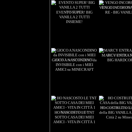
VENGO INCORONA
EVENTO SUPER! BIG
RE - BIG VANIL
VANILLA 2 TUTTI
INSIEME!
Views: 5
Views: 5
17:42
MARCY ENTRA 
GIOCO A NASCONDINO da
BIG HARDCO
INVISIBILE con i MIEI
AMICI su MINECRAFT
Views: 4
Views: 4
15:58
HO COSTRUITO L
HO NASCOSTO LE TNT
della BIG VANILLA -
Views: 4
SOTTO CASA DEI MIEI
Città 2 su Minec
AMICI - VITA IN CITTÀ 1
REMAKE S3 #38
Views: 4
17:33