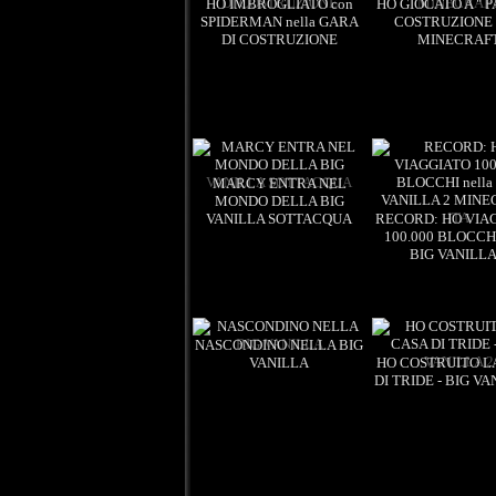
HO IMBROGLIATO con
HO GIOCATO A " P
SPIDERMAN nella GARA
COSTRUZIONE 
DI COSTRUZIONE
MINECRAF
Views: 9
18:27
Views: 8
MARCY ENTRA NEL
MONDO DELLA BIG
VANILLA SOTTACQUA
RECORD: HO VIA
Views: 7
21:30
100.000 BLOCCHI
Views: 6
BIG VANILLA
MINECRAFT I
NASCONDINO NELLA BIG
VANILLA
HO COSTRUITO L
DI TRIDE - BIG VA
Views: 6
Views: 6
2:37:16