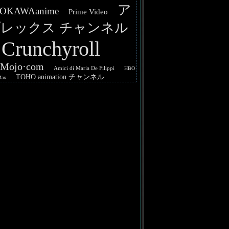
ア
OKAWAanime
Prime Video
レックス チャンネル
Crunchyroll
hMojo·com
Amici di Maria De Filippi
HBO
TOHO animation チャンネル
Max