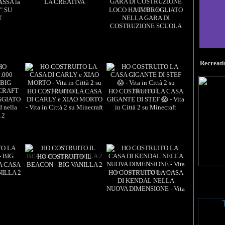
ASSA la
LA CREATIVA
" SU
LOCO HA IMBROGLIATO
T
NELLA GARA DI
COSTRUZIONE SCUOLA
Views: 7
15:24
Views: 7
15:10
13:14
Recreati
HO COSTRUITO LA CASA
HO COSTRUITO LA CASA
GGIATO
DI CARLY e XIAO MORTO
GIGANTE DI STEF 😱 - Vita
Views: 6
16:38
 nella
- Vita in Città 2 su Minecraft
in Città 2 su Minecraft
17:36
 2
Views: 6
16:34
TA
HO COSTRUITO IL
A CASA
BEACON - BIG VANILLA 2
NILLA 2
HO COSTRUITO LA CASA
DI KENDAL NELLA
1:44:21
NUOVA DIMENSIONE - Vita
Views: 5
59:19
in Città 2 su Minecraft
Views: 5
19:56