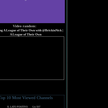
Video random:
ng A League of Their Own with @BrickinNick |
A League of Their Own
Top 10 Most Viewed Channels
IL LATO POSITIVO
Gio X97