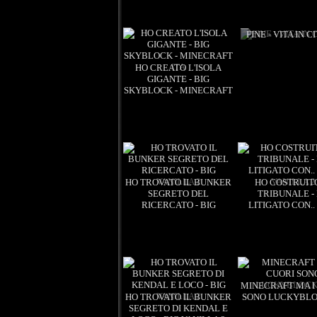
FINE - VITA IN C
HO CREATO L'ISOLA
GIGANTE - BIG
SKYBLOCK - MINECRAFT
ITA
Views: 3
16:58
Views: 3
HO TROVATO IL BUNKER
HO COSTRUITO
SEGRETO DEL
TRIBUNALE -
RICERCATO - BIG
LITIGATO CON.. 
Views: 3
VANILLA 2
VANILLA 2
Views: 3
13:53
MINECRAFT MA I
HO TROVATO IL BUNKER
SONO LUCKYBLO
SEGRETO DI KENDAL E