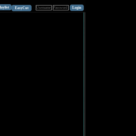
laylist
EasyCut