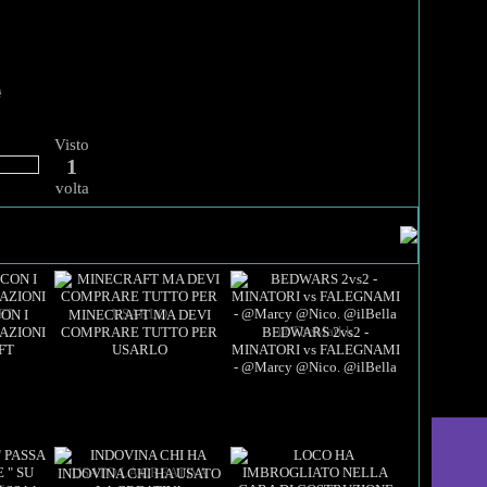
Visto
1
volta
??:??
Views: 1
??:??
Views: 1
??:??
ON I
MINECRAFT MA DEVI
AZIONI
COMPRARE TUTTO PER
BEDWARS 2vs2 -
FT
USARLO
MINATORI vs FALEGNAMI
Views: 1
??:??
- @Marcy @Nico. @ilBella
??:??
@TheMarkk
Views: 1
??:??
INDOVINA CHI HA USATO