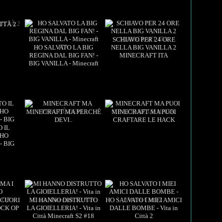
ITTÀ 2
SCHIAVO PER 24 ORE
HO SALVATO LA BIG
NELLA BIG VANILLA 2
REGINA DAL BIG FAN! -
MINECRAFT ITA
Views: 3
00:24
Views: 3
14:56
BIG VANILLA - Minecraft
ITA
16:09
MINECRAFT MA PERCHÈ
MINECRAFT MA PUOI
DEVI..
CRAFTARE LE HACK
 IL
 HO
- BIG
13:08
Views: 3
10:28
Views: 3
13:45
 CUORI
MI HANNO DISTRUTTO
HO SALVATO I MIEI AMICI
CK OP
LA GIOIELLERIA! - Vita in
DALLE BOMBE - Vita in
Città Minecraft S2 #18
Città 2