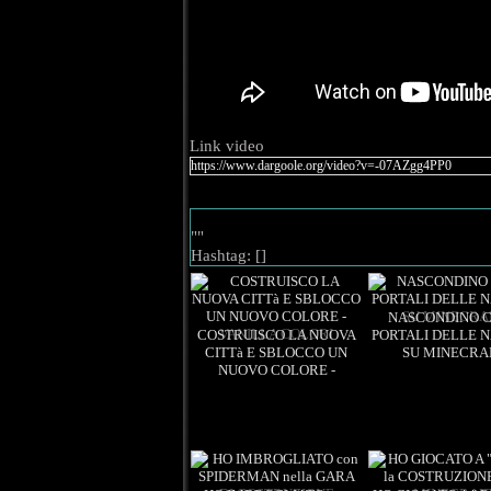
Link video
Views: 1
Views: 1
??:??
""
Hashtag: [
]
NASCONDINO C
COSTRUISCO LA NUOVA
PORTALI DELLE N
CITTà E SBLOCCO UN
SU MINECRA
NUOVO COLORE -
Views: 1
??:??
Views: 1
VANILLA COLORI