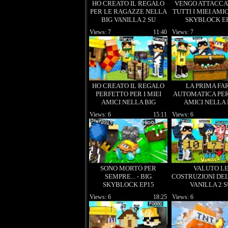
HO CREATO IL REGALO
VENGO ATTACCA
PER LE RAGAZZE NELLA
TUTTI I MIEI AMICI
BIG VANILLA 2 SU
SKYBLOCK E
MINECRAFT!
Views: 7
11:40
Views: 7
HO CREATO IL REGALO
LA PRIMA FA
PERFETTO PER I MIEI
AUTOMATICA PER 
AMICI NELLA BIG
AMICI NELLA 
VANILLA 2 SU
VANILLA 2 
Views: 6
15:11
Views: 6
MINECRAFT!
MINECRAFT
SONO MORTO PER
VALUTO L
SEMPRE... - BIG
COSTRUZIONI DEL
SKYBLOCK EP15
VANILLA 2 
MINECRAFT
Views: 6
18:25
Views: 6