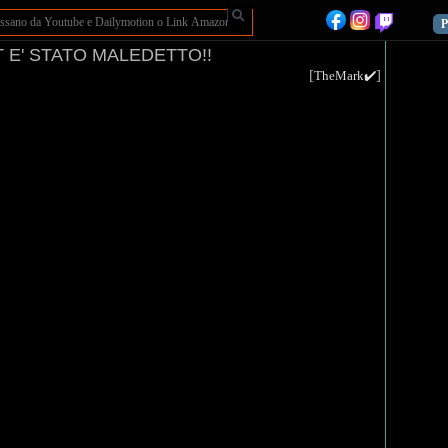
P
 E' STATO MALEDETTO!!
[
]
TheMark✔️