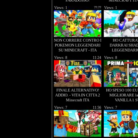
PARADOSSO!
MINECRAFT ITA
COBBLECRAFT EP64
Views: 1
??:??
Views: 1
NON CORRERE CONTRO I
HO CATTURA
POKEMON LEGGENDARI
DARKRAI SHA
SU MINECRAFT - ITA
LEGGENDARIO
Pixelcraft EP.
Views: 8
11:24
Views: 8
FINALE ALTERNATIVO!
HO SPESO 100 EU
ADDIO. - VITA IN CITTA 2
MIGLIORARE la
Minecraft ITA
VANILLA 1 
MINECRAFT
Views: 7
11:56
Views: 7