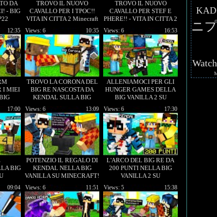
TO DA
TROVO IL NUOVO
TROVO IL NUOVO
KAD
! - BIG
CAVALLO PER I TPOC!!
CAVALLO PER STEF E
P22
VITA IN CITTA 2 Minecraft
PHERE!! - VITA IN CITTA 2
ニプ
ITA
Minecraft ITA
12:35
Views: 6
10:35
Views: 6
16:53
Watc
RM
TROVO LA CORONA DEL
ALLENIAMOCI PER GLI
I MIEI
BIG RE NASCOSTA DA
HUNGER GAMES DELLA
BIG
KENDAL SULLA BIG
BIG VANILLA 2 SU
SU
VANILLA!!
MINECRAFT!
17:00
Views: 6
13:09
Views: 6
17:30
!
E
POTENZIO IL REGALO DI
L'ARCO DEL BIG RE DA
LA BIG
KENDAL NELLA BIG
200 PUNTI NELLA BIG
SU
VANILLA SU MINECRAFT!
VANILLA 2 SU
!
MINECRAFT!
09:04
Views: 6
11:51
Views: 5
15:38