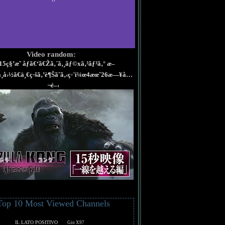
Video random:
15ç§’æ˜ åƒã€‘ã€Žã‚´ã‚¸ãƒ©xã‚³ãƒ³ã‚° æ–
‚‹å¸å›½ã€ä¸€ç·šã‚’è¶Šãˆã‚‹ç·¨ï¼œ4æœˆ26æ—¥å…
¬é–‹
Top 10 Most Viewed Channels
IL LATO POSITIVO
Gio X97