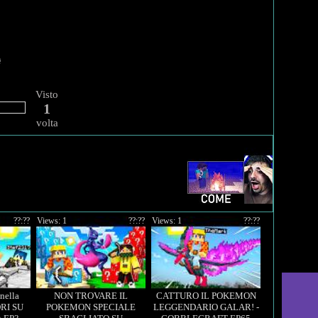
Visto
1
volta
??:??
Views: 1
??:??
Views: 1
??:??
nella
NON TROVARE IL
CATTURO IL POKEMON
RI SU
POKEMON SPECIALE
LEGGENDARIO GALAR! -