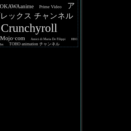
ア
OKAWAanime
Prime Video
レックス チャンネル
Crunchyroll
hMojo·com
Amici di Maria De Filippi
HBO
TOHO animation チャンネル
Max