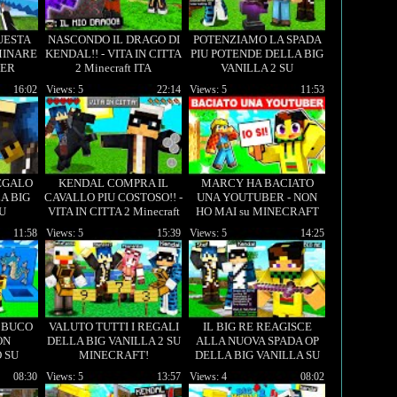
UESTA
NASCONDO IL DRAGO DI
POTENZIAMO LA SPADA
MINARE
KENDAL!! - VITA IN CITTA
PIU POTENDE DELLA BIG
PER
2 Minecraft ITA
VANILLA 2 SU
MINECRAFT!
16:02
Views: 5
22:14
Views: 5
11:53
EGALO
KENDAL COMPRA IL
MARCY HA BACIATO
A BIG
CAVALLO PIU COSTOSO!! -
UNA YOUTUBER - NON
SU
VITA IN CITTA 2 Minecraft
HO MAI su MINECRAFT
!
ITA
11:58
Views: 5
15:39
Views: 5
14:25
 BUCO
VALUTO TUTTI I REGALI
IL BIG RE REAGISCE
ON
DELLA BIG VANILLA 2 SU
ALLA NUOVA SPADA OP
 SU
MINECRAFT!
DELLA BIG VANILLA SU
ITA
MINECRAFT!
08:30
Views: 5
13:57
Views: 4
08:02