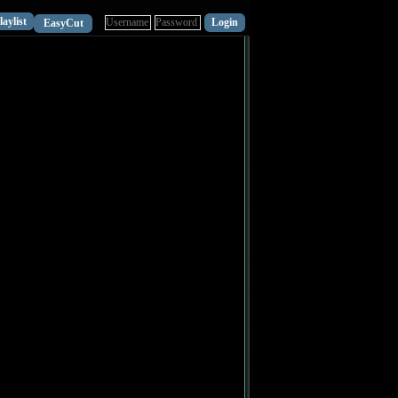
laylist
EasyCut