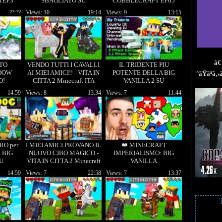
 EP3
SBAGLIATO SU
COBBLECRAFT EP65
MINECRAFT - ITA
??:??
Views: 10
19:14
Views: 9
13:15
ã€
TO
VENDO TUTTI I CAVALLI
IL TRIDENTE PIU
DOW
AI MIEI AMICI!! - VITA IN
POTENTE DELLA BIG
°ãŸãªã
! -
CITTA 2 Minecraft ITA
VANILLA 2 SU
57
MINECRAFT!
14:59
Views: 8
13:34
Views: 7
11:44
RO per
I MIEI AMICI PROVANO IL
👑 MINECRAFT
 BIG
NUOVO CIBO MAGICO -
IMPERIALISMO: BIG
SU
VITA IN CITTA 2 Minecraft
VANILLA
!
ITA
14:59
Views: 7
22:58
Views: 7
13:37