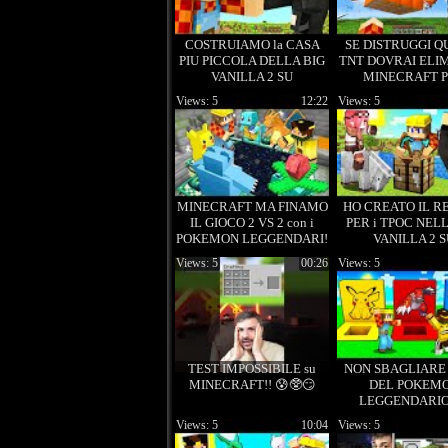
COSTRUIAMO la CASA
SE DISTRUGGI Q
PIU PICCOLA DELLA BIG
TNT DOVRAI ELI
VANILLA 2 SU
MINECRAFT 
MINECRAFT!
SEMPRE!!
Views: 5
12:22
Views: 5
MINECRAFT MA FINAMO
HO CREATO IL R
IL GIOCO 2 VS 2 con i
PER i TPOC NELL
POKEMON LEGGENDARI!
VANILLA 2 
MINECRAFT
Views: 5
00:26
Views: 5
TEST IMPOSSIBILE su
NON SBAGLIARE
MINECRAFT!! 😰🥸😏
DEL POKEM
LEGGENDARIO
MINECRAFT - 
Views: 5
10:04
Views: 5