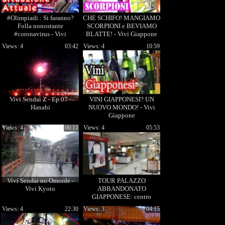
#Olimpiadi : Si faranno?
CHE SCHIFO! MANGIAMO
Folla nonostante
SCORPIONI e BEVIAMO
#coronavirus - Vivi
BLATTE! - Vivi Giappone
#Giappone
Views: 4
03:42
Views: 4
10:59
Vivi Sendai Z - Ep.07 -
VINI GIAPPONESI? UN
Hanabi
NUOVO MONDO! - Vivi
Giappone
Views: 4
06:11
Views: 4
05:53
Vivi Sendai no Omoide -
TOUR PALAZZO
Vivi Kyoto
ABBANDONATO
GIAPPONESE: centro
commerciale - Vivi
Views: 4
22:30
Views: 3
04:15
Giappone