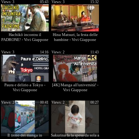
Views: 3
05:43
Views: 3
15:32
Hachikō incontra il
Hina Matsuri, la festa delle
PADRONE! - Vivi Giappone
bambine - Vivi Giappone
Views: 3
14:16
Views: 2
11:43
Paura e delirio a Tokyo -
[4K] Manga all'università! -
Vivi Giappone
Vivi Giappone
Views: 2
00:41
Views: 2
00:27
Il treno dei manga in
Sakurina fa la spesa da sola a