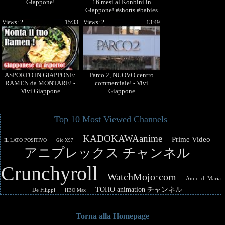
Giappone!
16 mesi al Konbini in
Giappone! #shorts #babies
#japan
Views: 2
15:33
Views: 2
13:49
ASPORTO IN GIAPPONE:
Parco 2, NUOVO centro
RAMEN da MONTARE! -
commerciale! - Vivi
Vivi Giappone
Giappone
Top 10 Most Viewed Channels
KADOKAWAanime
Prime Video
IL LATO POSITIVO
Gio X97
アニプレックス チャンネル
Crunchyroll
WatchMojo·com
Amici di Maria
TOHO animation チャンネル
De Filippi
HBO Max
Torna alla Homepage