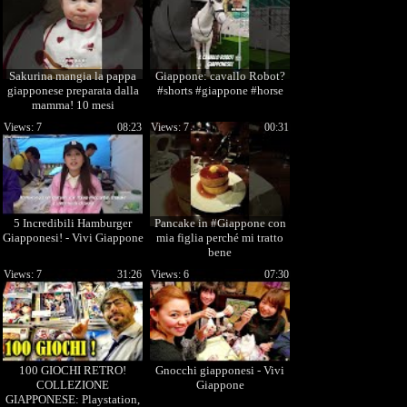
Sakurina mangia la pappa
Giappone: cavallo Robot?
giapponese preparata dalla
#shorts #giappone #horse
mamma! 10 mesi
Views: 7
08:23
Views: 7
00:31
5 Incredibili Hamburger
Pancake in #Giappone con
Giapponesi! - Vivi Giappone
mia figlia perché mi tratto
bene
Views: 7
31:26
Views: 6
07:30
100 GIOCHI RETRO!
Gnocchi giapponesi - Vivi
COLLEZIONE
Giappone
GIAPPONESE: Playstation,