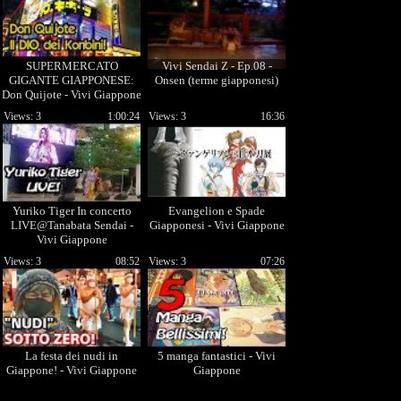
SUPERMERCATO
Vivi Sendai Z - Ep.08 -
GIGANTE GIAPPONESE:
Onsen (terme giapponesi)
Don Quijote - Vivi Giappone
Views: 3
1:00:24
Views: 3
16:36
Yuriko Tiger In concerto
Evangelion e Spade
LIVE@Tanabata Sendai -
Giapponesi - Vivi Giappone
Vivi Giappone
@YurikoTiger
Views: 3
08:52
Views: 3
07:26
La festa dei nudi in
5 manga fantastici - Vivi
Giappone! - Vivi Giappone
Giappone