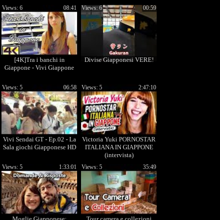
Sega, Nintendo e molto
Views: 6
08:41
Views: 6
00:59
altro! - Vivi Giappone!
[4K]Tra i banchi in
Divise Giapponesi VERE!
Giappone - Vivi Giappone
Views: 5
06:58
Views: 5
2:47:10
Vivi Sendai GT - Ep.02 - La
Victoria Yuki PORNOSTAR
Sala giochi Giapponese HD
ITALIANA IN GIAPPONE
(intervista)
Views: 5
1:33:01
Views: 5
35:49
Moglie Giapponese:
Tour camera e collezioni