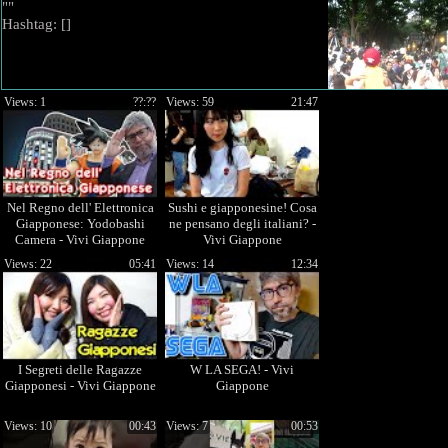
""
Hashtag: [
]
Views: 1
??:??
Views: 59
21:47
Nel Regno dell' Elettronica
Sushi e giapponesine! Cosa
Giapponese: Yodobashi
ne pensano degli italiani? -
Camera - Vivi Giappone
Vivi Giappone
Views: 22
05:41
Views: 14
12:34
I Segreti delle Ragazze
W LA SEGA! - Vivi
Giapponesi - Vivi Giappone
Giappone
Views: 10
00:43
Views: 7
00:53