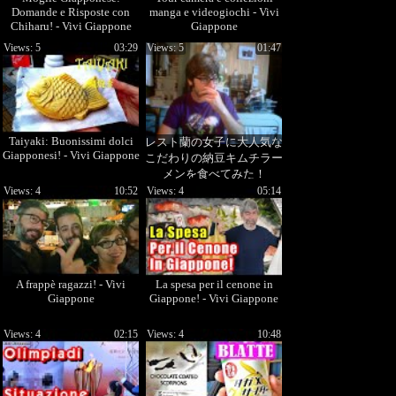
Domande e Risposte con
manga e videogiochi - Vivi
Chiharu! - Vivi Giappone
Giappone
Views: 5
03:29
Views: 5
01:47
Taiyaki: Buonissimi dolci
レスト蘭の女子に大人気な
Giapponesi! - Vivi Giappone
こだわりの納豆キムチラー
メンを食べてみた！
Views: 4
10:52
Views: 4
05:14
A frappè ragazzi! - Vivi
La spesa per il cenone in
Giappone
Giappone! - Vivi Giappone
Views: 4
02:15
Views: 4
10:48