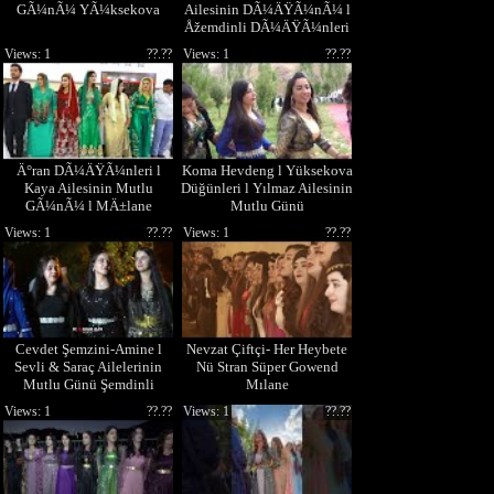
GÃ¼nÃ¼ YÃ¼ksekova
Ailesinin DÃ¼ÄŸÃ¼nÃ¼ l
Åžemdinli DÃ¼ÄŸÃ¼nleri
Views: 1
??.??
Views: 1
??.??
Ä°ran DÃ¼ÄŸÃ¼nleri l
Koma Hevdeng l Yüksekova
Kaya Ailesinin Mutlu
Düğünleri l Yılmaz Ailesinin
GÃ¼nÃ¼ l MÄ±lane
Mutlu Günü
Views: 1
??.??
Views: 1
??.??
Cevdet Şemzini-Amine l
Nevzat Çiftçi- Her Heybete
Sevli & Saraç Ailelerinin
Nü Stran Süper Gowend
Mutlu Günü Şemdinli
Mılane
Views: 1
??.??
Views: 1
??.??