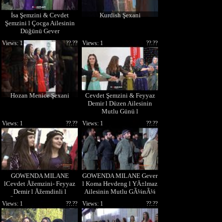
İsa Şemzini & Cevdet
Kurdish Şexani
Şemzini l Çocga Ailesinin
Düğünü Gever
Views: 1
??.??
Views: 1
??.??
Hozan Menice Şexani
Cevdet Şemzini & Feyyaz
Demir l Düzen Ailesinin
Mutlu Günü l
Views: 1
??.??
Views: 1
??.??
GOWENDA MILANE
GOWENDA MILANE Gever
lCevdet Åžemzini- Feyyaz
l Koma Hevdeng l YÄ±lmaz
Demir l Åžemdinli l
Ailesinin Mutlu GÃ¼nÃ¼
YÄ±lmaz Ailesinin Mutlu
Views: 1
??.??
Views: 1
??.??
GÃ¼nÃ¼