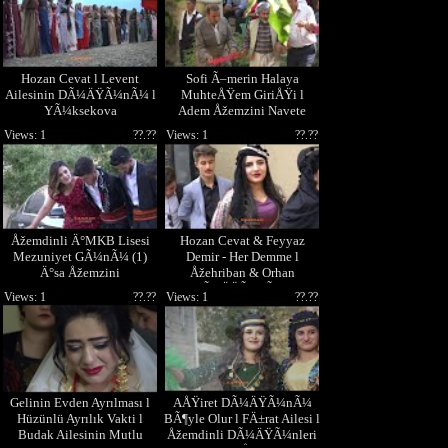
Hozan Cevat l Levent
Sofi Ã–merin Halaya
Ailesinin DÃ¼ÄŸÃ¼nÃ¼ l
MuhteÅŸem GiriÅŸi l
YÃ¼ksekova
Adem Åžemzini Navete
Emere
Views: 1
??.??
Views: 1
??.??
Åžemdinli Ä°MKB Lisesi
Hozan Cevat & Feyyaz
Mezuniyet GÃ¼nÃ¼ (1)
Demir - Her Demme l
Ä°sa Åžemzini
Åžehriban & Orhan
DÃ¼ÄŸÃ¼nÃ¼ l
Views: 1
??.??
Views: 1
??.??
YÃ¼ksekova
Gelinin Evden Ayrılması l
AÅŸiret DÃ¼ÄŸÃ¼nÃ¼
Hüzünlü Ayrılık Vakti l
BÃ¶yle Olur l FÄ±rat Ailesi l
Budak Ailesinin Mutlu
Åžemdinli DÃ¼ÄŸÃ¼nleri