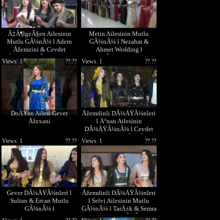
Ã‡Ã¶lgeÃ§en Ailesinin
Metin Ailesinin Mutlu
Mutlu GÃ¼nÃ¼ l Adem
GÃ¼nÃ¼ l Nezahat &
Åžemzini & Cevdet
Ahmet Wedding l
Åžemzini YÃ¼ksekova
YÃ¼ksekova
Views: 1
??.??
Views: 1
??.??
DÃ¼ÄŸÃ¼nleri l
DoÄŸan Ailesi Gever
Åžemdinli DÃ¼ÄŸÃ¼nleri
Åžexani
l Ä°nan Ailesinin
DÃ¼ÄŸÃ¼nÃ¼ l Cevdet
Åžemzini- Hoy ÅželÄ±m
Views: 1
??.??
Views: 1
??.??
Gever DÃ¼ÄŸÃ¼nleri l
Åžemdinli DÃ¼ÄŸÃ¼nleri
Sultan & Ercan Mutlu
l Selvi Ailesinin Mutlu
GÃ¼nÃ¼ l
GÃ¼nÃ¼ l TarÄ±k & Semra
Wedding 1. BÃ¶lÃ¼m