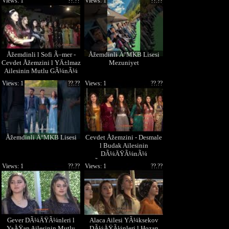
Views: 1
??.??
Views: 1
??.??
Åžemdinli l Sofi Ã–mer -
Åžemdinli Ä°MKB Lisesi
Cevdet Åžemzini l YÄ±lmaz
Mezuniyet
Ailesinin Mutlu GÃ¼nÃ¼
Views: 1
??.??
Views: 1
??.??
Åžemdinli Ä°MKB Lisesi
Cevdet Åžemzini - Desmale
l Budak Ailesinin
DÃ¼ÄŸÃ¼nÃ¼
YÃ¼ksekova l Ft. Hozan
Views: 1
??.??
Views: 1
??.??
Cevat
Gever DÃ¼ÄŸÃ¼nleri l
Alaca Ailesi YÃ¼ksekov
YaÄŸan Ailesinin Mutlu
DÃ¼ÄŸÃ¼nleri l Hozan