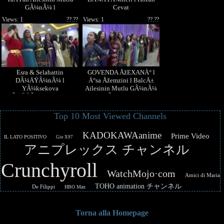
GÃ¼nÃ¼ l
Cevat
Views: 1
??.??
Views: 1
??.??
Esra & Selahattin
GOVENDA ÅžEXANÄ° l
DÃ¼ÄŸÃ¼nÃ¼ l
Ä°sa Åžemzini l BalcÄ±
YÃ¼ksekova
Ailesinin Mutlu GÃ¼nÃ¼
DÃ¼ÄŸÃ¼nleri l Demir
YÃ¼ksekova
Ailesi
Top 10 Most Viewed Channels
KADOKAWAanime
Prime Video
IL LATO POSITIVO
Gio X97
アニプレックス チャンネル
Crunchyroll
WatchMojo·com
Amici di Maria
TOHO animation チャンネル
De Filippi
HBO Max
Torna alla Homepage