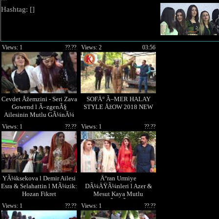
""
Hashtag: [
]
Views: 1
??.??
Views: 2
03:56
Cevdet Åžemzini - Seri Zava
SOFÄ° Ã–MER HALAY
Gowend l Ã–zgenÃ§
STYLE ÅžOW 2018 NEW
Ailesinin Mutlu GÃ¼nÃ¼
Gever
Views: 1
??.??
Views: 1
??.??
YÃ¼ksekova l Demir Ailesi
Ä°ran Urmiye
Esra & Selahattin l MÃ¼zik:
DÃ¼ÄŸÃ¼nleri l Azer &
Hozan Fikret
Mesut Kaya Mutlu
GÃ¼nÃ¼
Views: 1
??.??
Views: 1
??.??