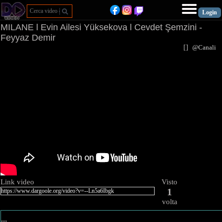
MILANE l Evin Ailesi Yüksekova l Cevdet Şemzini -
Feyyaz Demir
[
]
@Canal
Link video
Visto
1
volta