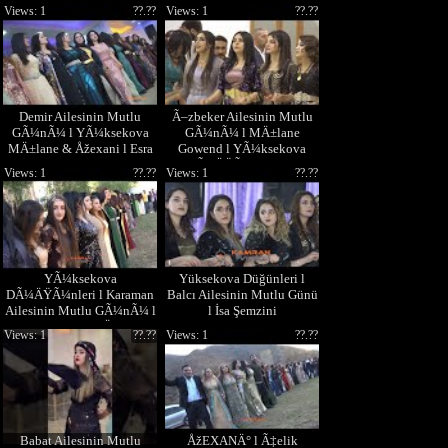
Günü
l Cevdet Åžemzini
Views: 1
??.??
Views: 1
??.??
Demir Ailesinin Mutlu
Ã–zbeker Ailesinin Mutlu
GÃ¼nÃ¼ l YÃ¼ksekova
GÃ¼nÃ¼ l MÄ±lane
MÄ±lane & Åžexani l Esra
Gowend l YÃ¼ksekova
& Selahattin
DÃ¼ÄŸÃ¼nleri HD
Views: 1
??.??
Views: 1
??.??
YÃ¼ksekova
Yüksekova Düğünleri l
DÃ¼ÄŸÃ¼nleri l Karaman
Balcı Ailesinin Mutlu Günü
Ailesinin Mutlu GÃ¼nÃ¼ l
l İsa Şemzini
Hozan Cevat MÄ±lane
Views: 1
??.??
Views: 1
??.??
Babat Ailesinin Mutlu
ÅžEXANÄ° l Ã‡elik