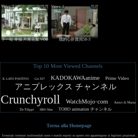
Views: 1
??.??
Views: 1
??.??
下一站 幸福 片尾花絮.VOB
我的心肝寶貝58-3
Top 10 Most Viewed Channels
KADOKAWAanime
Prime Video
IL LATO POSITIVO
Gio X97
アニプレックス チャンネル
Crunchyroll
WatchMojo·com
Amici di Maria
TOHO animation チャンネル
De Filippi
HBO Max
Torna alla Homepage
Eventuali contenuti multimediali nomi e marchi esposti su questo sito appartengono ai legittimi proprietari.