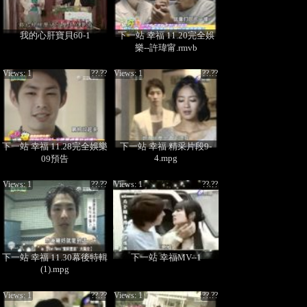
我的心肝寶貝60-1
下一站 幸福 11.20完全娛
樂--許瑋甯.rmvb
Views: 1
??.??
Views: 1
??.??
下一站 幸福 11.28完全娛樂
下一站 幸福 精采片段9-
4.mpg
09預告
Views: 1
??.??
Views: 1
??.??
下一站 幸福 11.30幕後特輯
下一站 幸福MV--1
(1).mpg
Views: 1
??.??
Views: 1
??.??