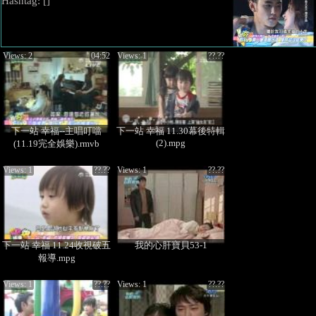
Hashtag: [
]
Views: 2
04:52
Views: 1
??.??
下一站 幸福--主唱叮噹
下一站 幸福 11.30幕後特輯
(2).mpg
(11.19完全娛樂).rmvb
Views: 1
??.??
Views: 1
??.??
下一站 幸福 11.24收視破五
我的心肝寶貝53-1
報導.mpg
Views: 1
??.??
Views: 1
??.??